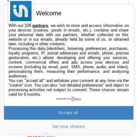
LaCie d2 Professional 4 To, disque dur
Welcome
externe portable et de bureau HDD – USB-C
USB 3.0, 7 200 tr/min, disques d'entreprise,
With our 226
partners
, we wish to store and access information on
pour Mac et PC, abonnement de 1 mois à
your devices (cookies, pixels in emails, etc.), combine and share
Adobe CC (STHA4000800)
your personal data with our partners, whether collected on this
website or in our emails, already held by some of us, or obtained
199€
282,13€
Cdiscount (Vendeur Tiers)
later, including in other contexts.
Processing this data (identifiers, browsing, preferences, purchases,
loyalty programs, IP, postal addresses and emails, phone, precise
HP USB-C to USB 3.0 Adapter
geolocation, etc.) allows developing and offering you services,
content, commercial offers and ads across your devices and
20,26€
25,99€
Amazon
screens (including by email, post, SMS, phone, audio, and video),
personalising them, measuring their performance, and analysing
audiences.
Samsung Galaxy A80 - Smartphone 4G (6,7''
You can "accept all" and withdraw your consent at any time via the
- 128GO - 8GO RAM) - OR - Version
"cookie" icon
. You can also "set detailed preferences" and object to
Française
processing activities not subject to consent. These choices remain
valid for 6 months.
193,99€
815,76€
Cdiscount (Vendeur Tiers)
powered by
Logitech MK120 Combo Clavier et Souris
Accept all
Filaires pour Windows, Souris Optique
Filaire, Connexion USB Plug And Play,
Confortable, Taille Standard, PC/Portable,
Set your choices
Clavier QWERTY UK - Noir