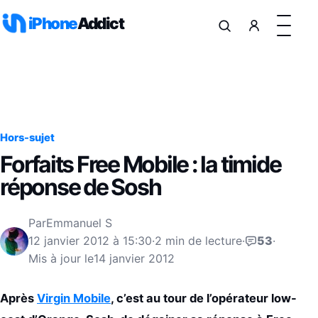
Aller au contenu
iPhone
Addict
Hors-sujet
Forfaits Free Mobile : la timide
réponse de Sosh
Par
Emmanuel S
12 janvier 2012 à 15:30
·
2 min de lecture
·
53
·
Mis à jour le
14 janvier 2012
Après
Virgin
Mobile
, c’est au tour de l’opérateur low-