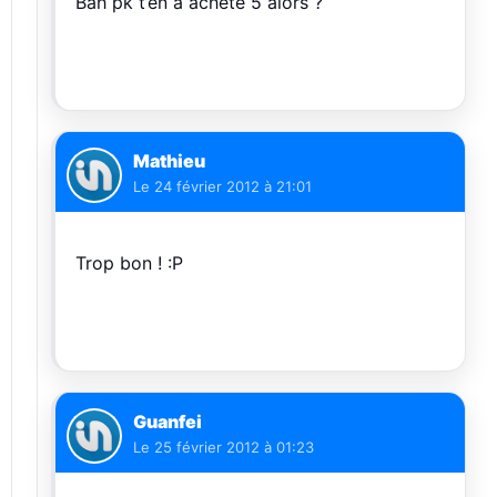
Bah pk t’en a acheté 5 alors ?
Mathieu
Le
24 février 2012 à 21:01
Trop bon ! :P
Guanfei
Le
25 février 2012 à 01:23