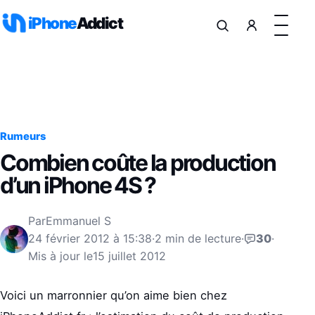
Aller au contenu
iPhone
Addict
Rumeurs
Combien coûte la production
d’un iPhone 4S ?
Par
Emmanuel S
24 février 2012 à 15:38
·
2 min de lecture
·
30
·
Mis à jour le
15 juillet 2012
Voici un marronnier qu’on aime bien chez