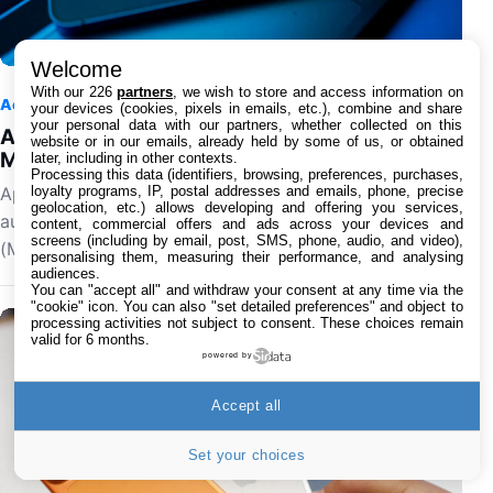
Welcome
With our 226
partners
, we wish to store and access information on
Accessoires
8 août 2026 à 08:00
0
your devices (cookies, pixels in emails, etc.), combine and share
your personal data with our partners, whether collected on this
Apple ajoute 43 appareils auditifs compatibles
website or in our emails, already held by some of us, or obtained
Made for iPhone (MFi)
later, including in other contexts.
Processing this data (identifiers, browsing, preferences, purchases,
loyalty programs, IP, postal addresses and emails, phone, precise
Apple a mis à jour sa liste concernant les appareils
geolocation, etc.) allows developing and offering you services,
auditifs qui sont compatibles avec Made for iPhone
content, commercial offers and ads across your devices and
screens (including by email, post, SMS, phone, audio, and video),
(MFi). On en retrouve 43 au total répartis…
personalising them, measuring their performance, and analysing
audiences.
You can "accept all" and withdraw your consent at any time via the
"cookie" icon
. You can also "set detailed preferences" and object to
processing activities not subject to consent. These choices remain
valid for 6 months.
powered by
Accept all
Set your choices