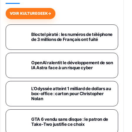
Galaxy S26 256 Go Bleu
648,63€
834,71€
Fnac (Vendeur Tiers)
VOIR KULTUREGEEK
→
Samsung Galaxy Miracle Ultra, Smartphone
Android 5G avec Galaxy AI, 512 Go,
Chargeur Secteur Rapide 25W Inclus,
Bloctel piraté : les numéros de téléphone
de 3 millions de Français ont fuité
Smartphone déverrouillé, Noir, Version FR
1019€
1399€
Fnac (Vendeur Tiers)
Galaxy S26 Ultra 512 Go Bleu
OpenAI ralentit le développement de son
1019€
1399€
IA Astra face à un risque cyber
Fnac (Vendeur Tiers)
Galaxy S26 Ultra 256 Go Violet
L’Odyssée atteint 1 milliard de dollars au
892€
1199€
Fnac (Vendeur Tiers)
box-office : carton pour Christopher
Nolan
Philips SHK2000BL - Casque Enfant - Bleu &
Répartiteur Audio 5 Casques, Blanc
24,94€
29,96€
GTA 6 vendu sans disque : le patron de
Fnac (Vendeur Tiers)
Take-Two justifie ce choix