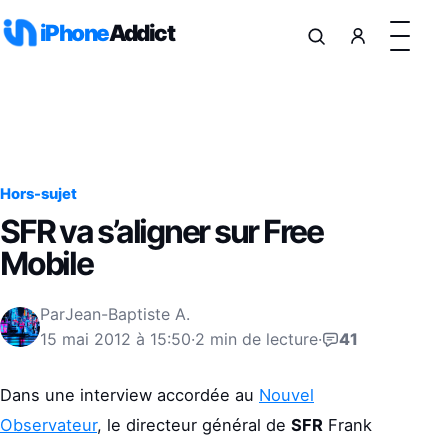
Aller au contenu
iPhone
Addict
Hors-sujet
SFR va s’aligner sur Free
Mobile
Par
Jean-Baptiste A.
15 mai 2012 à 15:50
·
2 min de lecture
·
41
Dans une interview accordée au
Nouvel
Observateur
, le directeur général de
SFR
Frank