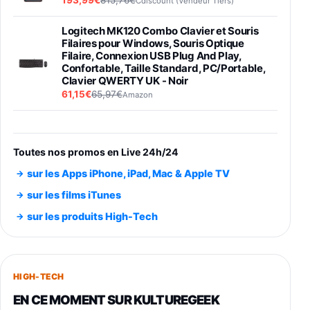
193,99€
815,76€
Cdiscount (Vendeur Tiers)
Logitech MK120 Combo Clavier et Souris
Filaires pour Windows, Souris Optique
Filaire, Connexion USB Plug And Play,
Confortable, Taille Standard, PC/Portable,
Clavier QWERTY UK - Noir
61,15€
65,97€
Amazon
PIONEER PLX-500 Blanche - Platine vinyle à
entraénement direct 3 vitesses (33-45-78
trs/min) avec pre-ampli intégré et port USB
Toutes nos promos en Live 24h/24
348,99€
384,71€
Amazon
sur les Apps iPhone, iPad, Mac & Apple TV
Smartphone SAMSUNG Galaxy S26 Ultra
sur les films iTunes
Noir 256Go
sur les produits High-Tech
891,99€
1199€
Fnac (Vendeur Tiers)
Smartphone SAMSUNG Galaxy S26+ Violet
256Go
HIGH-TECH
749,99€
1240,43€
Fnac (Vendeur Tiers)
EN CE MOMENT SUR KULTUREGEEK