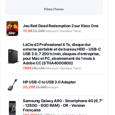
Films iTunes
Jeu Red Dead Redemption 2 sur Xbox One
15,9€
23,09€
Cdiscount (Vendeur Tiers)
LaCie d2 Professional 4 To, disque dur
externe portable et de bureau HDD – USB-C
USB 3.0, 7 200 tr/min, disques d'entreprise,
pour Mac et PC, abonnement de 1 mois à
Adobe CC (STHA4000800)
199€
282,13€
Cdiscount (Vendeur Tiers)
HP USB-C to USB 3.0 Adapter
20,26€
25,99€
Amazon
Samsung Galaxy A80 - Smartphone 4G (6,7''
- 128GO - 8GO RAM) - OR - Version
Française