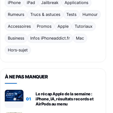
iPhone
iPad
Jailbreak
Applications
Rumeurs
Trucs & astuces
Tests
Humour
Accessoires
Promos
Apple
Tutoriaux
Business
Infos iPhoneaddict.fr
Mac
Hors-sujet
À NE PAS MANQUER
Le récap Apple de la semaine :
01
iPhone, IA, résultats records et
AirPods au menu