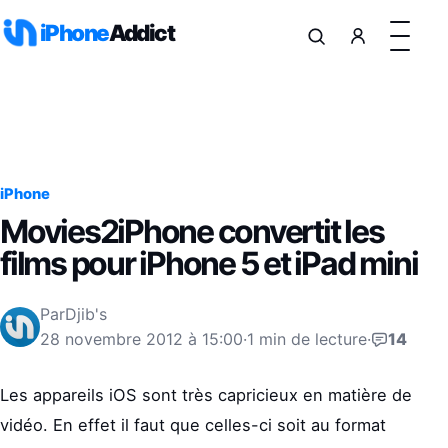
Aller au contenu
iPhone
Addict
iPhone
Movies2iPhone convertit les
films pour iPhone 5 et iPad mini
Par
Djib's
28 novembre 2012 à 15:00
·
1 min de lecture
·
14
Les appareils iOS sont très capricieux en matière de
vidéo. En effet il faut que celles-ci soit au format