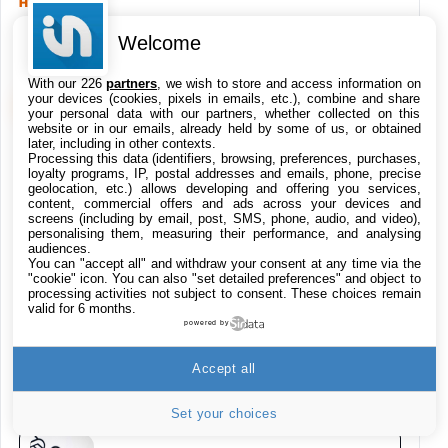
HIGH-TECH
749,99€
1240,43€
Fnac (Vendeur Tiers)
EN CE MOMENT SUR KULTUREGEEK
Welcome
Galaxy S26 256 Go Bleu
648,63€
834,71€
Fnac (Vendeur Tiers)
With our 226
partners
, we wish to store and access information on
VOIR KULTUREGEEK
→
your devices (cookies, pixels in emails, etc.), combine and share
your personal data with our partners, whether collected on this
website or in our emails, already held by some of us, or obtained
Samsung Galaxy Miracle Ultra, Smartphone
later, including in other contexts.
Android 5G avec Galaxy AI, 512 Go,
Processing this data (identifiers, browsing, preferences, purchases,
Piratage d’Intermarché : une enquête
Chargeur Secteur Rapide 25W Inclus,
loyalty programs, IP, postal addresses and emails, phone, precise
ouverte après le vol de données des
Smartphone déverrouillé, Noir, Version FR
geolocation, etc.) allows developing and offering you services,
clients
content, commercial offers and ads across your devices and
1019€
1399€
Fnac (Vendeur Tiers)
screens (including by email, post, SMS, phone, audio, and video),
personalising them, measuring their performance, and analysing
audiences.
Galaxy S26 Ultra 512 Go Bleu
Les ventes de Switch 2 ont chuté, mais
You can "accept all" and withdraw your consent at any time via the
"cookie" icon
. You can also "set detailed preferences" and object to
1019€
1399€
Nintendo reste confiant
Fnac (Vendeur Tiers)
processing activities not subject to consent. These choices remain
valid for 6 months.
powered by
Galaxy S26 Ultra 256 Go Violet
Le film Zelda a trouvé son acteur pour
892€
1199€
Fnac (Vendeur Tiers)
Accept all
incarner Ganondorf
Set your choices
Philips SHK2000BL - Casque Enfant - Bleu &
Répartiteur Audio 5 Casques, Blanc