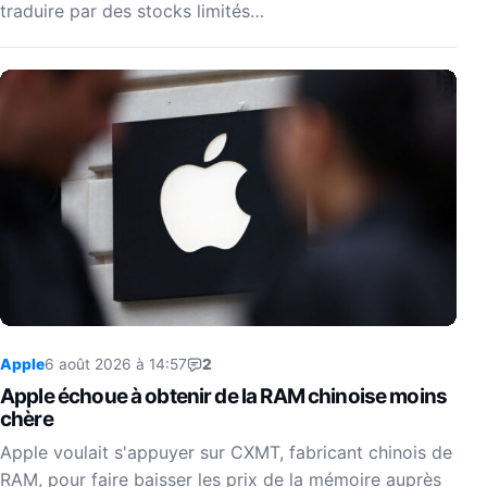
traduire par des stocks limités…
Apple
6 août 2026 à 14:57
2
Apple échoue à obtenir de la RAM chinoise moins
chère
Apple voulait s'appuyer sur CXMT, fabricant chinois de
RAM, pour faire baisser les prix de la mémoire auprès