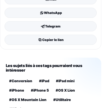
WhatsApp
Telegram
Copier le lien
Les sujets liés à ces tags pourraient vous
intéresser
#Conversion
#iPad
#iPad mini
#iPhone
#iPhone 5
#OS X Lion
#OS X Mountain Lion
#Utilitaire