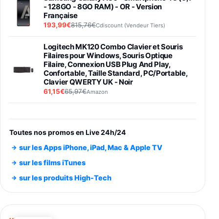
- 128GO - 8GO RAM) - OR - Version
Française
193,99€
815,76€
Cdiscount (Vendeur Tiers)
Logitech MK120 Combo Clavier et Souris
Filaires pour Windows, Souris Optique
Filaire, Connexion USB Plug And Play,
Confortable, Taille Standard, PC/Portable,
Clavier QWERTY UK - Noir
61,15€
65,97€
Amazon
PIONEER PLX-500 Blanche - Platine vinyle à
entraénement direct 3 vitesses (33-45-78
trs/min) avec pre-ampli intégré et port USB
Toutes nos promos en Live 24h/24
348,99€
384,71€
Amazon
sur les Apps iPhone, iPad, Mac & Apple TV
Smartphone SAMSUNG Galaxy S26 Ultra
sur les films iTunes
Noir 256Go
sur les produits High-Tech
891,99€
1199€
Fnac (Vendeur Tiers)
Smartphone SAMSUNG Galaxy S26+ Violet
256Go