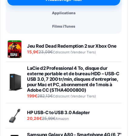
Applications
Films iTunes
Jeu Red Dead Redemption 2 sur Xbox One
15,9€
23,09€
Cdiscount (Vendeur Tiers)
LaCie d2 Professional 4 To, disque dur
externe portable et de bureau HDD – USB-C
USB 3.0, 7 200 tr/min, disques d'entreprise,
pour Mac et PC, abonnement de 1 mois à
Adobe CC (STHA4000800)
199€
282,13€
Cdiscount (Vendeur Tiers)
HP USB-C to USB 3.0 Adapter
20,26€
25,99€
Amazon
Samsung Galaxy A80 - Smartphone 4G (6,7''