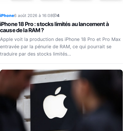
iPhone
6 août 2026 à 16:08
4
iPhone 18 Pro : stocks limités au lancement à
cause de la RAM ?
Apple voit la production des iPhone 18 Pro et Pro Max
entravée par la pénurie de RAM, ce qui pourrait se
traduire par des stocks limités…