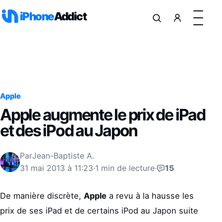
Aller au contenu
iPhone
Addict
Apple
Apple augmente le prix de iPad
et des iPod au Japon
Par
Jean-Baptiste A.
31 mai 2013 à 11:23
·
1 min de lecture
·
15
De manière discrète,
Apple
a revu à la hausse les
prix de ses iPad et de certains iPod au Japon suite