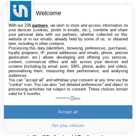
iOS 26.6 est disponible, voici les
Welcome
04
nouveautés
With our 226
partners
, we wish to store and access information on
your devices (cookies, pixels in emails, etc.), combine and share
your personal data with our partners, whether collected on this
website or in our emails, already held by some of us, or obtained
later, including in other contexts.
BONS PLANS LIVE 24H/24
Processing this data (identifiers, browsing, preferences, purchases,
loyalty programs, IP, postal addresses and emails, phone, precise
geolocation, etc.) allows developing and offering you services,
content, commercial offers and ads across your devices and
screens (including by email, post, SMS, phone, audio, and video),
Produits High-Tech
personalising them, measuring their performance, and analysing
audiences.
You can "accept all" and withdraw your consent at any time via the
Applications
"cookie" icon
. You can also "set detailed preferences" and object to
processing activities not subject to consent. These choices remain
valid for 6 months.
Films iTunes
powered by
Accept all
Jeu Red Dead Redemption 2 sur Xbox One
15,9€
23,09€
Cdiscount (Vendeur Tiers)
Set your choices