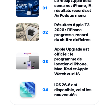
Le récap Apple de la
semaine : iPhone, IA,
01
résultats records et
AirPods au menu
Résultats Apple T3
2026 : l’iPhone
02
progresse, record
du chiffre d’affaires
Apple Upgrade est
officiel : le
programme de
03
location d’iPhone,
Mac, iPad et Apple
Watch aux US
iOS 26.6 est
04
disponible, voici les
nouveautés