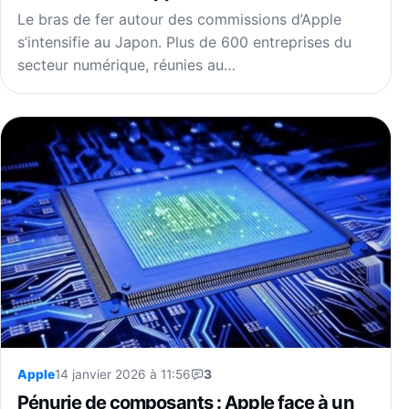
Le bras de fer autour des commissions d’Apple
s’intensifie au Japon. Plus de 600 entreprises du
secteur numérique, réunies au…
Apple
14 janvier 2026 à 11:56
3
Pénurie de composants : Apple face à un