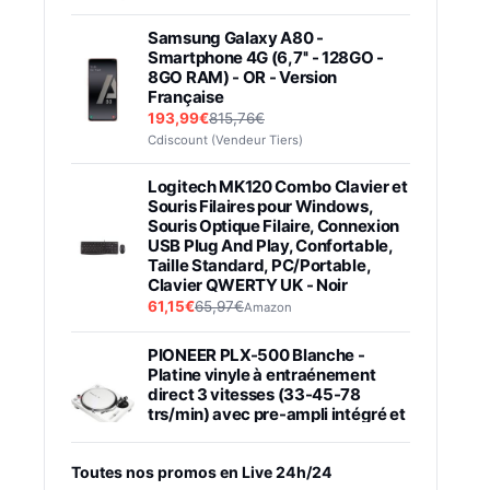
Samsung Galaxy A80 -
Smartphone 4G (6,7'' - 128GO -
8GO RAM) - OR - Version
Française
193,99€
815,76€
Cdiscount (Vendeur Tiers)
Logitech MK120 Combo Clavier et
Souris Filaires pour Windows,
Souris Optique Filaire, Connexion
USB Plug And Play, Confortable,
Taille Standard, PC/Portable,
Clavier QWERTY UK - Noir
61,15€
65,97€
Amazon
PIONEER PLX-500 Blanche -
Platine vinyle à entraénement
direct 3 vitesses (33-45-78
trs/min) avec pre-ampli intégré et
port USB
348,99€
384,71€
Amazon
Toutes nos promos en Live 24h/24