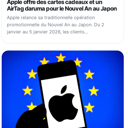
Apple offre des cartes cadeaux et un
AirTag daruma pour le Nouvel An au Japon
Apple relance sa traditionnelle opération
promotionnelle du Nouvel An au Japon. Du 2
janvier au 5 janvier 2026, les clients…