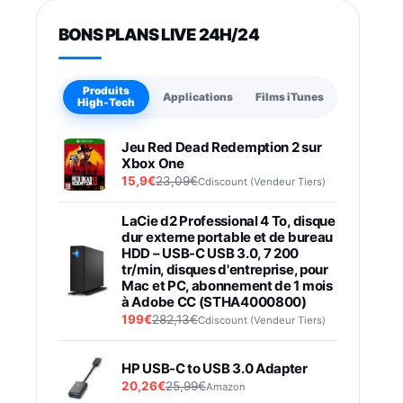
BONS PLANS LIVE 24H/24
Produits
Applications
Films iTunes
High-Tech
Jeu Red Dead Redemption 2 sur
Xbox One
15,9€
23,09€
Cdiscount (Vendeur Tiers)
LaCie d2 Professional 4 To, disque
dur externe portable et de bureau
HDD – USB-C USB 3.0, 7 200
tr/min, disques d'entreprise, pour
Mac et PC, abonnement de 1 mois
à Adobe CC (STHA4000800)
199€
282,13€
Cdiscount (Vendeur Tiers)
HP USB-C to USB 3.0 Adapter
20,26€
25,99€
Amazon