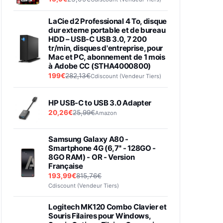
LaCie d2 Professional 4 To, disque
dur externe portable et de bureau
HDD – USB-C USB 3.0, 7 200
tr/min, disques d'entreprise, pour
Mac et PC, abonnement de 1 mois
à Adobe CC (STHA4000800)
199€
282,13€
Cdiscount (Vendeur Tiers)
HP USB-C to USB 3.0 Adapter
20,26€
25,99€
Amazon
Samsung Galaxy A80 -
Smartphone 4G (6,7'' - 128GO -
8GO RAM) - OR - Version
Française
193,99€
815,76€
Cdiscount (Vendeur Tiers)
Logitech MK120 Combo Clavier et
Souris Filaires pour Windows,