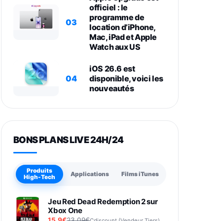
officiel : le
programme de
03
location d’iPhone,
Mac, iPad et Apple
Watch aux US
iOS 26.6 est
04
disponible, voici les
nouveautés
BONS PLANS LIVE 24H/24
Produits
Applications
Films iTunes
High-Tech
Jeu Red Dead Redemption 2 sur
Xbox One
15,9€
23,09€
Cdiscount (Vendeur Tiers)