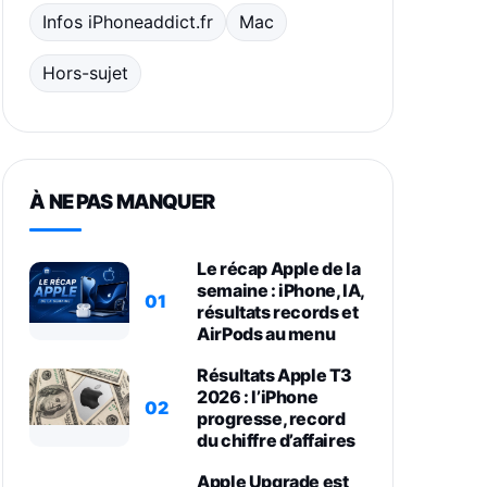
Infos iPhoneaddict.fr
Mac
Hors-sujet
À NE PAS MANQUER
Le récap Apple de la
semaine : iPhone, IA,
01
résultats records et
AirPods au menu
Résultats Apple T3
2026 : l’iPhone
02
progresse, record
du chiffre d’affaires
Apple Upgrade est