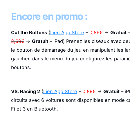
Encore en promo :
Cut the Buttons
(
Lien App Store
–
0,89€
->
Gratuit
–
2,69€
->
Gratuit
– iPad) Prenez les ciseaux avec de
le bouton de démarrage du jeu en manipulant les la
gaucher, dans le menu du jeu configurez les paramè
boutons.
VS. Racing 2
(
Lien App Store
–
0,89€
->
Gratuit
– iP
circuits avec 6 voitures sont disponibles en mode 
Fi et 3 en Bluetooth.