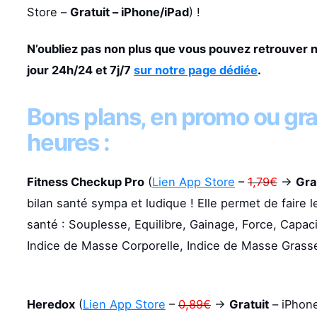
Store –
Gratuit – iPhone/iPad
) !
N’oubliez pas non plus que vous pouvez retrouver 
jour 24h/24 et 7j/7
sur notre page dédiée
.
Bons plans, en promo ou gra
heures :
Fitness Checkup Pro
(
Lien App Store
–
1,79€
->
Gra
bilan santé sympa et ludique ! Elle permet de faire l
santé : Souplesse, Equilibre, Gainage, Force, Capacité
Indice de Masse Corporelle, Indice de Masse Grasse
Heredox
(
Lien App Store
–
0,89€
->
Gratuit
– iPhone