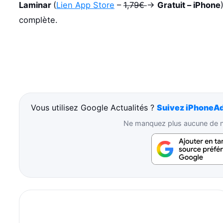
Laminar
(
Lien App Store
–
1,79€
->
Gratuit – iPhone
complète.
Vous utilisez Google Actualités ?
Suivez iPhoneAd
Ne manquez plus aucune de no