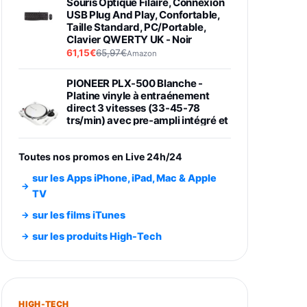
Souris Optique Filaire, Connexion
USB Plug And Play, Confortable,
Taille Standard, PC/Portable,
Clavier QWERTY UK - Noir
61,15€
65,97€
Amazon
PIONEER PLX-500 Blanche -
Platine vinyle à entraénement
direct 3 vitesses (33-45-78
trs/min) avec pre-ampli intégré et
port USB
348,99€
384,71€
Amazon
Toutes nos promos en Live 24h/24
Smartphone SAMSUNG Galaxy
sur les Apps iPhone, iPad, Mac & Apple
S26 Ultra Noir 256Go
TV
891,99€
1199€
Fnac (Vendeur Tiers)
sur les films iTunes
Smartphone SAMSUNG Galaxy
sur les produits High-Tech
S26+ Violet 256Go
749,99€
1240,43€
Fnac (Vendeur Tiers)
Galaxy S26 256 Go Bleu
HIGH-TECH