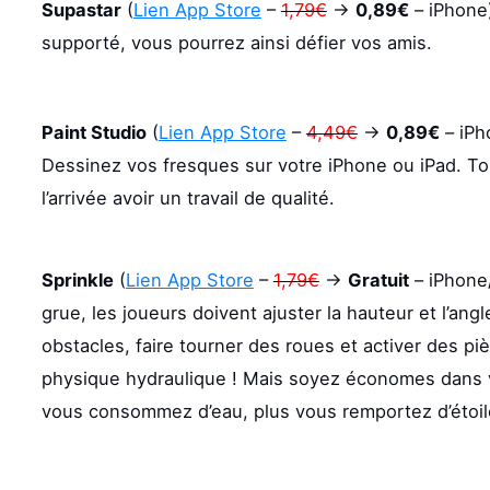
Supastar
(
Lien App Store
–
1,79€
->
0,89€
– iPhone
supporté, vous pourrez ainsi défier vos amis.
Paint Studio
(
Lien App Store
–
4,49€
->
0,89€
– iPh
Dessinez vos fresques sur votre iPhone ou iPad. To
l’arrivée avoir un travail de qualité.
Sprinkle
(
Lien App Store
–
1,79€
->
Gratuit
– iPhone/
grue, les joueurs doivent ajuster la hauteur et l’ang
obstacles, faire tourner des roues et activer des p
physique hydraulique ! Mais soyez économes dans v
vous consommez d’eau, plus vous remportez d’étoil