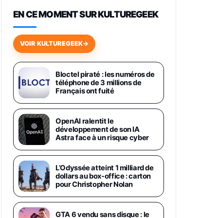
648,63€
834,71€
Fnac (Vendeur Tiers)
EN CE MOMENT SUR KULTUREGEEK
Samsung Galaxy Miracle Ultra,
Smartphone Android 5G avec
VOIR KULTUREGEEK
→
Galaxy AI, 512 Go, Chargeur
Secteur Rapide 25W Inclus,
Smartphone déverrouillé, Noir,
Version FR
Bloctel piraté : les numéros de
1019€
1399€
téléphone de 3 millions de
Fnac (Vendeur Tiers)
Français ont fuité
Galaxy S26 Ultra 512 Go Bleu
1019€
1399€
Fnac (Vendeur Tiers)
OpenAI ralentit le
développement de son IA
Astra face à un risque cyber
Galaxy S26 Ultra 256 Go Violet
892€
1199€
Fnac (Vendeur Tiers)
L’Odyssée atteint 1 milliard de
dollars au box-office : carton
Philips SHK2000BL - Casque
pour Christopher Nolan
Enfant - Bleu & Répartiteur Audio
5 Casques, Blanc
24,94€
29,96€
Fnac (Vendeur Tiers)
GTA 6 vendu sans disque : le