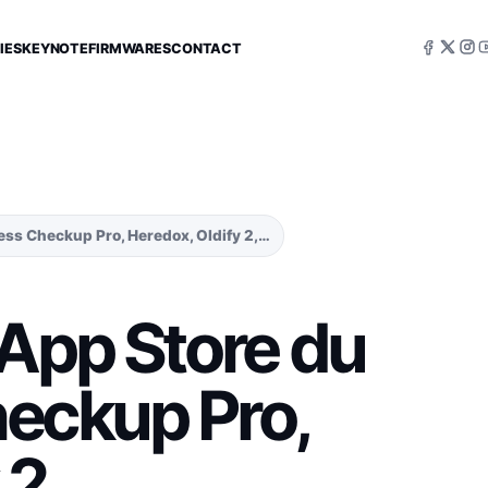
IES
KEYNOTE
FIRMWARES
CONTACT
ness Checkup Pro, Heredox, Oldify 2,…
 App Store du
Checkup Pro,
 2,…