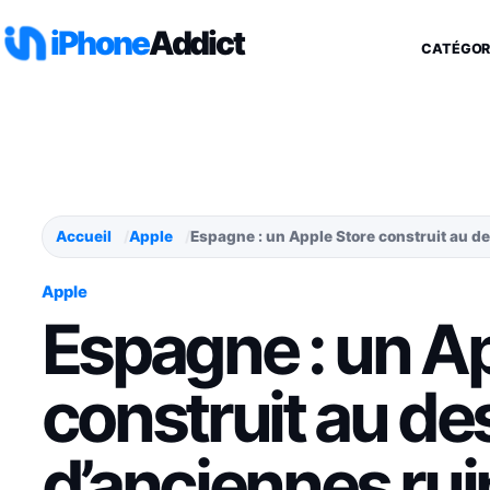
Aller au contenu
iPhone
Addict
CATÉGOR
Accueil
Apple
Espagne : un Apple Store construit au d
Apple
Espagne : un Ap
construit au d
d’anciennes ru