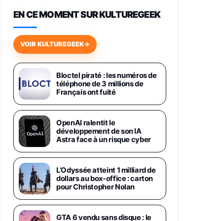
648,63€
834,71€
Fnac (Vendeur Tiers)
EN CE MOMENT SUR KULTUREGEEK
Samsung Galaxy Miracle Ultra,
Smartphone Android 5G avec
VOIR KULTUREGEEK
→
Galaxy AI, 512 Go, Chargeur
Secteur Rapide 25W Inclus,
Smartphone déverrouillé, Noir,
Version FR
Bloctel piraté : les numéros de
1019€
1399€
téléphone de 3 millions de
Fnac (Vendeur Tiers)
Français ont fuité
Galaxy S26 Ultra 512 Go Bleu
1019€
1399€
Fnac (Vendeur Tiers)
OpenAI ralentit le
développement de son IA
Astra face à un risque cyber
Galaxy S26 Ultra 256 Go Violet
892€
1199€
Fnac (Vendeur Tiers)
L’Odyssée atteint 1 milliard de
dollars au box-office : carton
Philips SHK2000BL - Casque
pour Christopher Nolan
Enfant - Bleu & Répartiteur Audio
5 Casques, Blanc
24,94€
29,96€
Fnac (Vendeur Tiers)
GTA 6 vendu sans disque : le