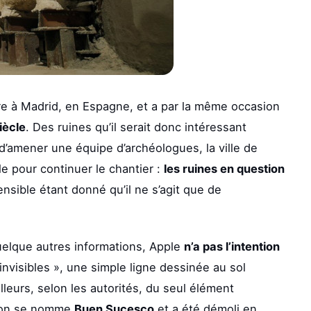
ore à Madrid, en Espagne, et a par la même occasion
iècle
. Des ruines qu’il serait donc intéressant
 d’amener une équipe d’archéologues, la ville de
e pour continuer le chantier :
les ruines en question
nsible étant donné qu’il ne s’agit que de
uelque autres informations, Apple
n’a pas l’intention
invisibles », une simple ligne dessinée au sol
ailleurs, selon les autorités, du seul élément
stion se nomme
Buen Sucesco
et a été démoli en