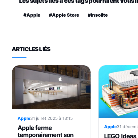
Les sujets liés à ces tags pourraient vous 
#Apple
#Apple Store
#Insolite
ARTICLES LIÉS
Apple
31 juillet 2025 à 13:15
Apple ferme
Apple
31 décemb
temporairement son
LEGO Ideas 