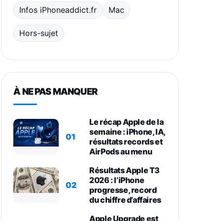
Infos iPhoneaddict.fr
Mac
Hors-sujet
À NE PAS MANQUER
Le récap Apple de la
semaine : iPhone, IA,
01
résultats records et
AirPods au menu
Résultats Apple T3
2026 : l’iPhone
02
progresse, record
du chiffre d’affaires
Apple Upgrade est