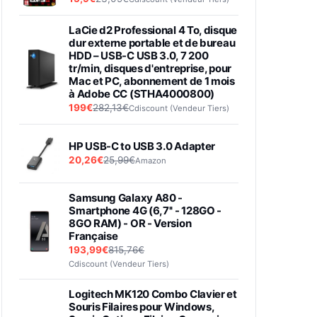
LaCie d2 Professional 4 To, disque
dur externe portable et de bureau
HDD – USB-C USB 3.0, 7 200
tr/min, disques d'entreprise, pour
Mac et PC, abonnement de 1 mois
à Adobe CC (STHA4000800)
199€
282,13€
Cdiscount (Vendeur Tiers)
HP USB-C to USB 3.0 Adapter
20,26€
25,99€
Amazon
Samsung Galaxy A80 -
Smartphone 4G (6,7'' - 128GO -
8GO RAM) - OR - Version
Française
193,99€
815,76€
Cdiscount (Vendeur Tiers)
Logitech MK120 Combo Clavier et
Souris Filaires pour Windows,