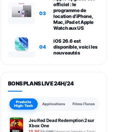
officiel : le
programme de
03
location d’iPhone,
Mac, iPad et Apple
Watch aux US
iOS 26.6 est
04
disponible, voici les
nouveautés
BONS PLANS LIVE 24H/24
Produits
Applications
Films iTunes
High-Tech
Jeu Red Dead Redemption 2 sur
Xbox One
15,9€
23,09€
Cdiscount (Vendeur Tiers)