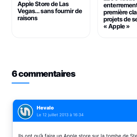
Apple Store de Las
enterremen
Vegas… sans fournir de
première cla
raisons
projets de s
« Apple »
6 commentaires
Hevalo
Le
12 juillet 2013 à 16:34
Ils ont qu’à faire un Apple store sur la tombe de St