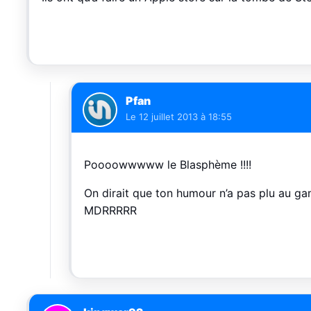
Pfan
Le
12 juillet 2013 à 18:55
Poooowwwww le Blasphème !!!!
On dirait que ton humour n’a pas plu au g
MDRRRRR