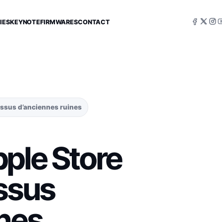
IES
KEYNOTE
FIRMWARES
CONTACT
essus d’anciennes ruines
ple Store
essus
ines