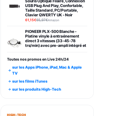
Souris Optique Filaire, Connexion
USB Plug And Play, Confortable,
Taille Standard, PC/Portable,
Clavier QWERTY UK - Noir
61,15€
65,97€
Amazon
PIONEER PLX-500 Blanche -
Platine vinyle à entraénement
direct 3 vitesses (33-45-78
trs/min) avec pre-ampli intégré et
port USB
348,99€
384,71€
Amazon
Toutes nos promos en Live 24h/24
Smartphone SAMSUNG Galaxy
sur les Apps iPhone, iPad, Mac & Apple
S26 Ultra Noir 256Go
TV
891,99€
1199€
Fnac (Vendeur Tiers)
sur les films iTunes
Smartphone SAMSUNG Galaxy
sur les produits High-Tech
S26+ Violet 256Go
749,99€
1240,43€
Fnac (Vendeur Tiers)
Galaxy S26 256 Go Bleu
HIGH-TECH