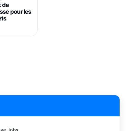
t de
sse pour les
ets
eve Jobs .