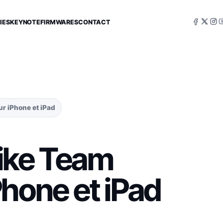
IES
KEYNOTE
FIRMWARES
CONTACT
ur iPhone et iPad
rike Team
hone et iPad