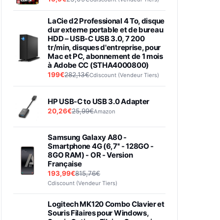
LaCie d2 Professional 4 To, disque
dur externe portable et de bureau
HDD – USB-C USB 3.0, 7 200
tr/min, disques d'entreprise, pour
Mac et PC, abonnement de 1 mois
à Adobe CC (STHA4000800)
199€
282,13€
Cdiscount (Vendeur Tiers)
HP USB-C to USB 3.0 Adapter
20,26€
25,99€
Amazon
Samsung Galaxy A80 -
Smartphone 4G (6,7'' - 128GO -
8GO RAM) - OR - Version
Française
193,99€
815,76€
Cdiscount (Vendeur Tiers)
Logitech MK120 Combo Clavier et
Souris Filaires pour Windows,