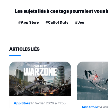
Les sujets liés à ces tags pourraient vous 
#App Store
#Call of Duty
#Jeu
ARTICLES LIÉS
App Store
17 février 2026 à 11:55
App Store
24 avr