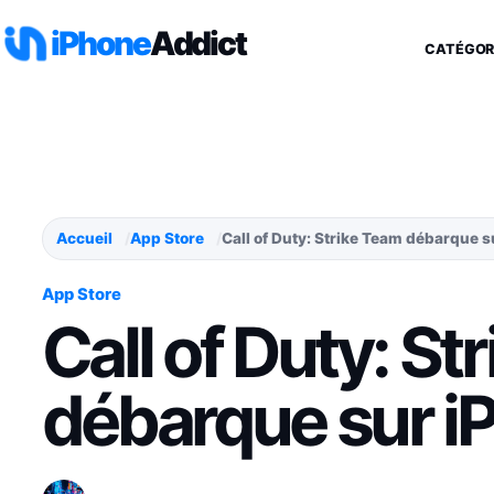
Aller au contenu
iPhone
Addict
CATÉGOR
Accueil
App Store
Call of Duty: Strike Team débarque s
App Store
Call of Duty: St
débarque sur iP