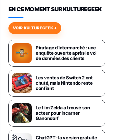
648,63€
834,71€
Fnac (Vendeur Tiers)
EN CE MOMENT SUR KULTUREGEEK
Samsung Galaxy Miracle Ultra,
Smartphone Android 5G avec
VOIR KULTUREGEEK
→
Galaxy AI, 512 Go, Chargeur
Secteur Rapide 25W Inclus,
Smartphone déverrouillé, Noir,
Version FR
Piratage d’Intermarché : une
1019€
1399€
enquête ouverte après le vol
Fnac (Vendeur Tiers)
de données des clients
Galaxy S26 Ultra 512 Go Bleu
1019€
1399€
Fnac (Vendeur Tiers)
Les ventes de Switch 2 ont
chuté, mais Nintendo reste
confiant
Galaxy S26 Ultra 256 Go Violet
892€
1199€
Fnac (Vendeur Tiers)
Le film Zelda a trouvé son
acteur pour incarner
Philips SHK2000BL - Casque
Ganondorf
Enfant - Bleu & Répartiteur Audio
5 Casques, Blanc
24,94€
29,96€
Fnac (Vendeur Tiers)
ChatGPT : la version gratuite