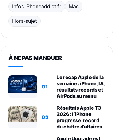
Infos iPhoneaddict.fr
Mac
Hors-sujet
À NE PAS MANQUER
Le récap Apple de la
semaine : iPhone, IA,
01
résultats records et
AirPods au menu
Résultats Apple T3
2026 : l’iPhone
02
progresse, record
du chiffre d’affaires
Apple Upgrade est