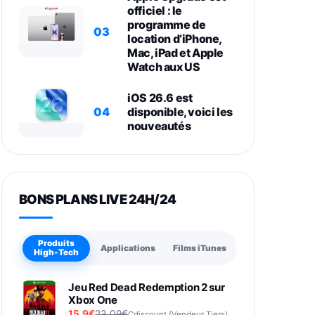
officiel : le
programme de
03
location d’iPhone,
Mac, iPad et Apple
Watch aux US
iOS 26.6 est
04
disponible, voici les
nouveautés
BONS PLANS LIVE 24H/24
Produits
Applications
Films iTunes
High-Tech
Jeu Red Dead Redemption 2 sur
Xbox One
15,9€
23,09€
Cdiscount (Vendeur Tiers)