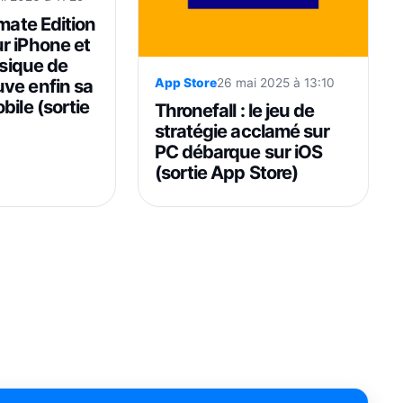
imate Edition
r iPhone et
ssique de
ve enfin sa
App Store
26 mai 2025 à 13:10
bile (sortie
Thronefall : le jeu de
stratégie acclamé sur
PC débarque sur iOS
(sortie App Store)