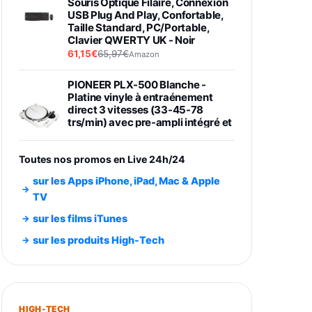
Souris Optique Filaire, Connexion
USB Plug And Play, Confortable,
Taille Standard, PC/Portable,
Clavier QWERTY UK - Noir
61,15€
65,97€
Amazon
PIONEER PLX-500 Blanche -
Platine vinyle à entraénement
direct 3 vitesses (33-45-78
trs/min) avec pre-ampli intégré et
port USB
348,99€
384,71€
Amazon
Toutes nos promos en Live 24h/24
Smartphone SAMSUNG Galaxy
sur les Apps iPhone, iPad, Mac & Apple
S26 Ultra Noir 256Go
TV
891,99€
1199€
Fnac (Vendeur Tiers)
sur les films iTunes
Smartphone SAMSUNG Galaxy
sur les produits High-Tech
S26+ Violet 256Go
749,99€
1240,43€
Fnac (Vendeur Tiers)
Galaxy S26 256 Go Bleu
HIGH-TECH