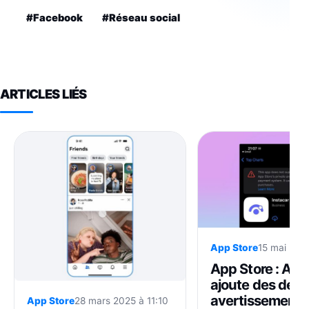
#Facebook
#Réseau social
ARTICLES LIÉS
App Store
15 mai 202
App Store : App
ajoute des des
avertissements
App Store
28 mars 2025 à 11:10