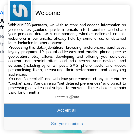
Welcome
App Store
7 août 2026 à 18:46
2
Apple Music : la traduction des paroles en
With our 226
partners
, we wish to store and access information on
français est en cours de déploiement
your devices (cookies, pixels in emails, etc.), combine and share
your personal data with our partners, whether collected on this
Bonne nouvelle pour les utilisateurs d'Apple Music : la
website or in our emails, already held by some of us, or obtained
later, including in other contexts.
traduction des paroles en français est en cours de
Processing this data (identifiers, browsing, preferences, purchases,
déploiement, après un test en début d'année. Cela…
loyalty programs, IP, postal addresses and emails, phone, precise
geolocation, etc.) allows developing and offering you services,
content, commercial offers and ads across your devices and
screens (including by email, post, SMS, phone, audio, and video),
personalising them, measuring their performance, and analysing
audiences.
You can "accept all" and withdraw your consent at any time via the
"cookie" icon
. You can also "set detailed preferences" and object to
processing activities not subject to consent. These choices remain
valid for 6 months.
powered by
Accept all
Set your choices