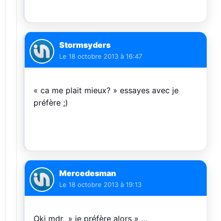
Stormsyders
Le
18 octobre 2013 à 16:47
« ca me plait mieux? » essayes avec je
préfère ;)
Mercedesman
Le
18 octobre 2013 à 19:13
Oki mdr » je préfère alors » …