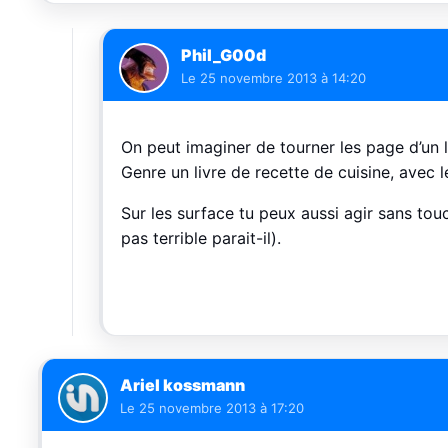
Phil_G00d
Le
25 novembre 2013 à 14:20
On peut imaginer de tourner les page d’un l
Genre un livre de recette de cuisine, avec 
Sur les surface tu peux aussi agir sans to
pas terrible parait-il).
Ariel kossmann
Le
25 novembre 2013 à 17:20