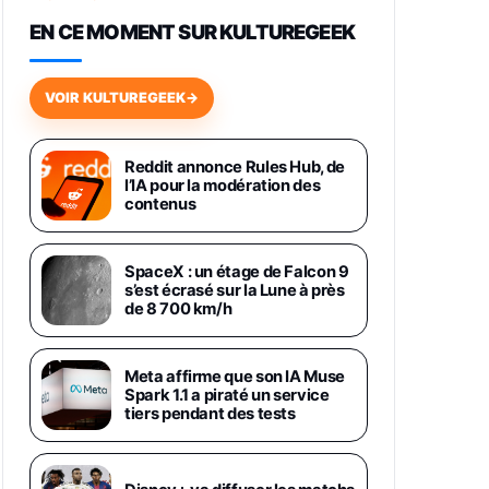
648,63€
834,71€
Fnac (Vendeur Tiers)
EN CE MOMENT SUR KULTUREGEEK
Samsung Galaxy Miracle Ultra,
Smartphone Android 5G avec
VOIR KULTUREGEEK
→
Galaxy AI, 512 Go, Chargeur
Secteur Rapide 25W Inclus,
Smartphone déverrouillé, Noir,
Version FR
Reddit annonce Rules Hub, de
1019€
1399€
l’IA pour la modération des
Fnac (Vendeur Tiers)
contenus
Galaxy S26 Ultra 512 Go Bleu
1019€
1399€
Fnac (Vendeur Tiers)
SpaceX : un étage de Falcon 9
s’est écrasé sur la Lune à près
de 8 700 km/h
Galaxy S26 Ultra 256 Go Violet
892€
1199€
Fnac (Vendeur Tiers)
Meta affirme que son IA Muse
Spark 1.1 a piraté un service
Philips SHK2000BL - Casque
tiers pendant des tests
Enfant - Bleu & Répartiteur Audio
5 Casques, Blanc
24,94€
29,96€
Fnac (Vendeur Tiers)