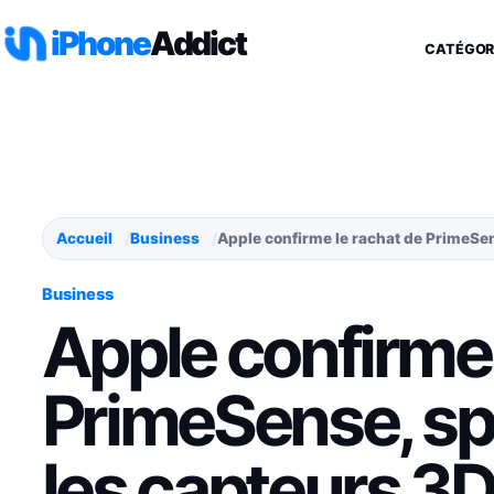
Aller au contenu
iPhone
Addict
CATÉGOR
Accueil
Business
Apple confirme le rachat de PrimeSen
Business
Apple confirme 
PrimeSense, sp
les capteurs 3