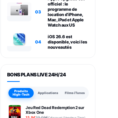
officiel : le
programme de
03
location d’iPhone,
Mac, iPad et Apple
Watch aux US
iOS 26.6 est
04
disponible, voici les
nouveautés
BONS PLANS LIVE 24H/24
Produits
Applications
Films iTunes
High-Tech
Jeu Red Dead Redemption 2 sur
Xbox One
15,9€
23,09€
Cdiscount (Vendeur Tiers)