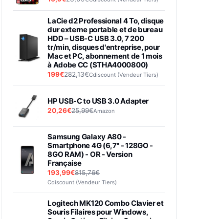
LaCie d2 Professional 4 To, disque
dur externe portable et de bureau
HDD – USB-C USB 3.0, 7 200
tr/min, disques d'entreprise, pour
Mac et PC, abonnement de 1 mois
à Adobe CC (STHA4000800)
199€
282,13€
Cdiscount (Vendeur Tiers)
HP USB-C to USB 3.0 Adapter
20,26€
25,99€
Amazon
Samsung Galaxy A80 -
Smartphone 4G (6,7'' - 128GO -
8GO RAM) - OR - Version
Française
193,99€
815,76€
Cdiscount (Vendeur Tiers)
Logitech MK120 Combo Clavier et
Souris Filaires pour Windows,