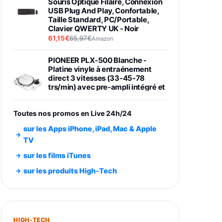
Souris Optique Filaire, Connexion
USB Plug And Play, Confortable,
Taille Standard, PC/Portable,
Clavier QWERTY UK - Noir
61,15€
65,97€
Amazon
PIONEER PLX-500 Blanche -
Platine vinyle à entraénement
direct 3 vitesses (33-45-78
trs/min) avec pre-ampli intégré et
port USB
348,99€
384,71€
Amazon
Toutes nos promos en Live 24h/24
Smartphone SAMSUNG Galaxy
sur les Apps iPhone, iPad, Mac & Apple
S26 Ultra Noir 256Go
TV
891,99€
1199€
Fnac (Vendeur Tiers)
sur les films iTunes
Smartphone SAMSUNG Galaxy
sur les produits High-Tech
S26+ Violet 256Go
749,99€
1240,43€
Fnac (Vendeur Tiers)
Galaxy S26 256 Go Bleu
HIGH-TECH