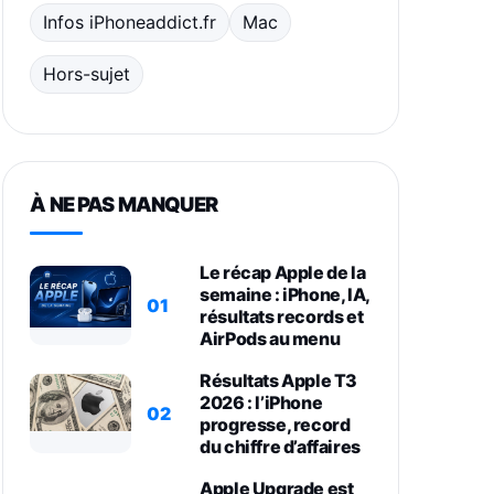
Infos iPhoneaddict.fr
Mac
Hors-sujet
À NE PAS MANQUER
Le récap Apple de la
semaine : iPhone, IA,
01
résultats records et
AirPods au menu
Résultats Apple T3
2026 : l’iPhone
02
progresse, record
du chiffre d’affaires
Apple Upgrade est