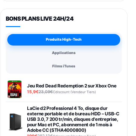
BONS PLANS LIVE 24H/24
Produits High-Tech
Applications
Films iTunes
Jeu Red Dead Redemption 2 sur Xbox One
15,9€
23,09€
Cdiscount (Vendeur Tiers)
LaCie d2 Professional 4 To, disque dur
externe portable et de bureau HDD – USB-C
USB 3.0, 7 200 tr/min, disques d'entreprise,
pour Mac et PC, abonnement de 1 mois à
Adobe CC (STHA4000800)
199€
282,13€