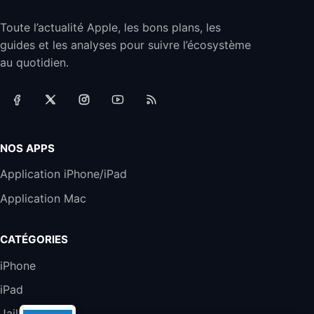
Smartphone APPLE iPhone 15 Bleu 128Go
Toute l’actualité Apple, les bons plans, les
489,99€
499,99€
Boulanger
guides et les analyses pour suivre l’écosystème
au quotidien.
Samsung Galaxy A56 5G, Smartphone
Android, 128 Go, Smartphone déverrouillé,
Gris
284,99€
431,39€
Cdiscount (Vendeur Tiers)
Jabra Biz 1500 USB-A Casque Stereo -
NOS APPS
Casque Filaire avec Microphone Antibruit,
Unité de Contrôle et Protection contre les
Application iPhone/iPad
Pics de Volume pour Téléphones de Bureau
et Softphones
Application Mac
44,43€
66,9€
Amazon
Jabra Biz 2300 - Casque Mono supra-
CATÉGORIES
auriculaire Quick Disconnect - Casque
Filaire avec Microphone Antibruit Pour
iPhone
Téléphones de Bureau
iPad
31,87€
88,29€
Amazon
Jailbreak