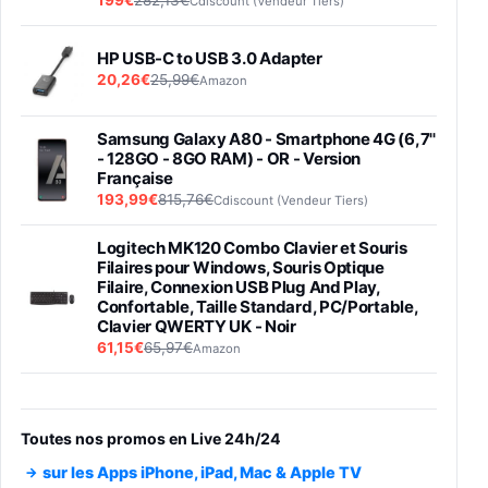
Cdiscount (Vendeur Tiers)
HP USB-C to USB 3.0 Adapter
20,26€
25,99€
Amazon
Samsung Galaxy A80 - Smartphone 4G (6,7''
- 128GO - 8GO RAM) - OR - Version
Française
193,99€
815,76€
Cdiscount (Vendeur Tiers)
Logitech MK120 Combo Clavier et Souris
Filaires pour Windows, Souris Optique
Filaire, Connexion USB Plug And Play,
Confortable, Taille Standard, PC/Portable,
Clavier QWERTY UK - Noir
61,15€
65,97€
Amazon
PIONEER PLX-500 Blanche - Platine vinyle à
entraénement direct 3 vitesses (33-45-78
trs/min) avec pre-ampli intégré et port USB
Toutes nos promos en Live 24h/24
348,99€
384,71€
Amazon
sur les Apps iPhone, iPad, Mac & Apple TV