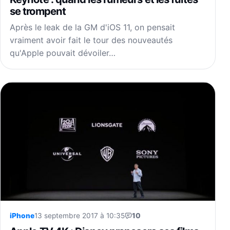
se trompent
Après le leak de la GM d'iOS 11, on pensait
vraiment avoir fait le tour des nouveautés
qu'Apple pouvait dévoiler…
iPhone
13 septembre 2017 à 10:35
10