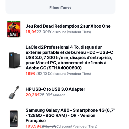
Films iTunes
Jeu Red Dead Redemption 2 sur Xbox One
15,9€
23,09€
Cdiscount (Vendeur Tiers)
LaCie d2 Professional 4 To, disque dur
externe portable et de bureau HDD – USB-C
USB 3.0, 7 200 tr/min, disques d'entreprise,
pour Mac et PC, abonnement de 1 mois à
Adobe CC (STHA4000800)
199€
282,13€
Cdiscount (Vendeur Tiers)
HP USB-C to USB 3.0 Adapter
20,26€
25,99€
Amazon
Samsung Galaxy A80 - Smartphone 4G (6,7''
- 128GO - 8GO RAM) - OR - Version
Française
193,99€
815,76€
Cdiscount (Vendeur Tiers)