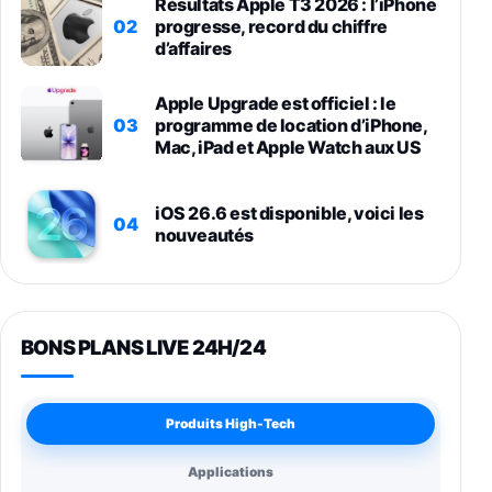
Résultats Apple T3 2026 : l’iPhone
02
progresse, record du chiffre
d’affaires
Apple Upgrade est officiel : le
03
programme de location d’iPhone,
Mac, iPad et Apple Watch aux US
iOS 26.6 est disponible, voici les
04
nouveautés
BONS PLANS LIVE 24H/24
Produits High-Tech
Applications