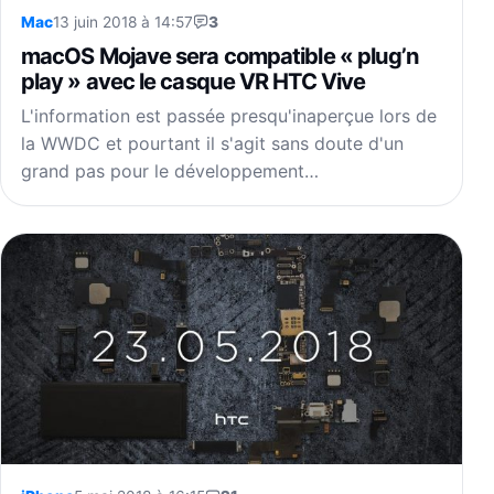
Mac
13 juin 2018 à 14:57
3
macOS Mojave sera compatible « plug’n
play » avec le casque VR HTC Vive
L'information est passée presqu'inaperçue lors de
la WWDC et pourtant il s'agit sans doute d'un
grand pas pour le développement…