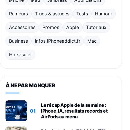
iPhone
iPad
Jailbreak
Applications
Rumeurs
Trucs & astuces
Tests
Humour
Accessoires
Promos
Apple
Tutoriaux
Business
Infos iPhoneaddict.fr
Mac
Hors-sujet
À NE PAS MANQUER
Le récap Apple de la semaine :
01
iPhone, IA, résultats records et
AirPods au menu