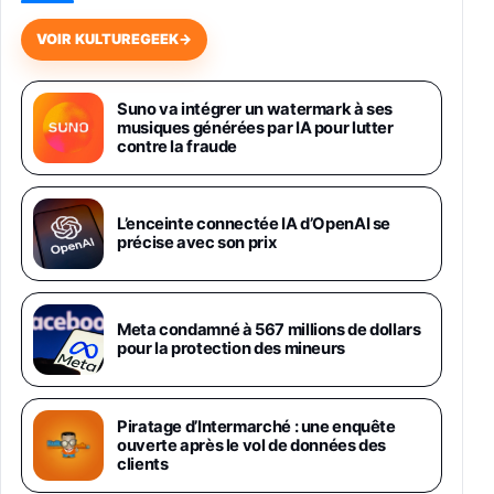
648,63€
834,71€
Fnac (Vendeur Tiers)
VOIR KULTUREGEEK
→
Samsung Galaxy Miracle Ultra, Smartphone
Android 5G avec Galaxy AI, 512 Go,
Suno va intégrer un watermark à ses
Chargeur Secteur Rapide 25W Inclus,
musiques générées par IA pour lutter
Smartphone déverrouillé, Noir, Version FR
contre la fraude
1019€
1399€
Fnac (Vendeur Tiers)
Galaxy S26 Ultra 512 Go Bleu
L’enceinte connectée IA d’OpenAI se
1019€
1399€
précise avec son prix
Fnac (Vendeur Tiers)
Galaxy S26 Ultra 256 Go Violet
Meta condamné à 567 millions de dollars
892€
1199€
Fnac (Vendeur Tiers)
pour la protection des mineurs
Philips SHK2000BL - Casque Enfant - Bleu &
Répartiteur Audio 5 Casques, Blanc
Piratage d’Intermarché : une enquête
24,94€
29,96€
Fnac (Vendeur Tiers)
ouverte après le vol de données des
clients
Asus RT-AC59U Routeur sans Fil Double