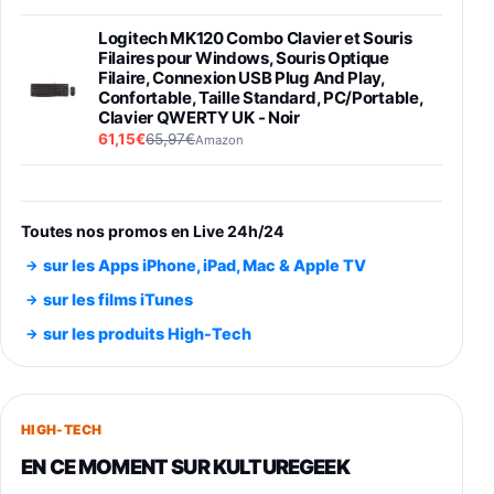
Logitech MK120 Combo Clavier et Souris
Filaires pour Windows, Souris Optique
Filaire, Connexion USB Plug And Play,
Confortable, Taille Standard, PC/Portable,
Clavier QWERTY UK - Noir
61,15€
65,97€
Amazon
PIONEER PLX-500 Blanche - Platine vinyle à
entraénement direct 3 vitesses (33-45-78
trs/min) avec pre-ampli intégré et port USB
Toutes nos promos en Live 24h/24
348,99€
384,71€
Amazon
sur les Apps iPhone, iPad, Mac & Apple TV
Smartphone SAMSUNG Galaxy S26 Ultra
sur les films iTunes
Noir 256Go
sur les produits High-Tech
891,99€
1199€
Fnac (Vendeur Tiers)
Smartphone SAMSUNG Galaxy S26+ Violet
256Go
HIGH-TECH
749,99€
1240,43€
Fnac (Vendeur Tiers)
EN CE MOMENT SUR KULTUREGEEK
Galaxy S26 256 Go Bleu