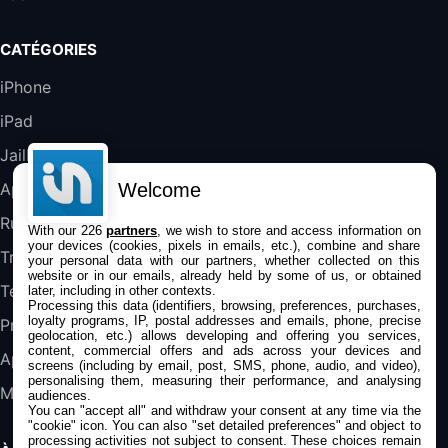
Blanc
489,99€
647,51€
Fnac (Vendeur Tiers)
CATÉGORIES
DeLonghi ECAM290.22.b
iPhone
357,4€
389,7€
Cdiscount (Vendeur Tiers)
iPad
Jailbreak
Jeu FIFA 20 sur PC (code à télécharger)
45,98€
57,99€
Rue Du Commerce (Vendeur Tiers)
Welcome
Applications
Rumeurs
With our 226
partners
, we wish to store and access information on
your devices (cookies, pixels in emails, etc.), combine and share
Trucs & astuces
your personal data with our partners, whether collected on this
website or in our emails, already held by some of us, or obtained
Tests
later, including in other contexts.
Processing this data (identifiers, browsing, preferences, purchases,
loyalty programs, IP, postal addresses and emails, phone, precise
Promos
geolocation, etc.) allows developing and offering you services,
content, commercial offers and ads across your devices and
Apple
screens (including by email, post, SMS, phone, audio, and video),
personalising them, measuring their performance, and analysing
Mac
audiences.
You can "accept all" and withdraw your consent at any time via the
"cookie" icon
. You can also "set detailed preferences" and object to
processing activities not subject to consent. These choices remain