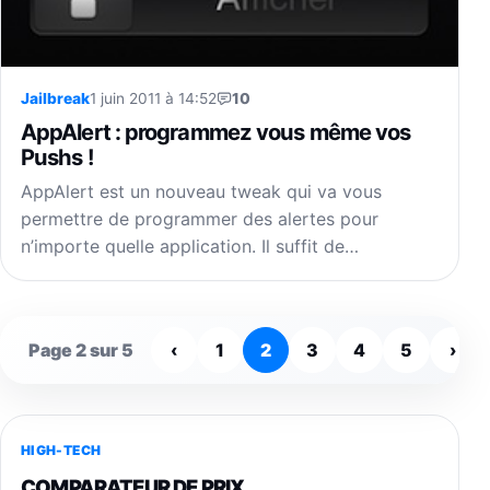
Jailbreak
1 juin 2011 à 14:52
10
AppAlert : programmez vous même vos
Pushs !
AppAlert est un nouveau tweak qui va vous
permettre de programmer des alertes pour
n’importe quelle application. Il suffit de…
Page 2 sur 5
‹
1
2
3
4
5
›
HIGH-TECH
COMPARATEUR DE PRIX