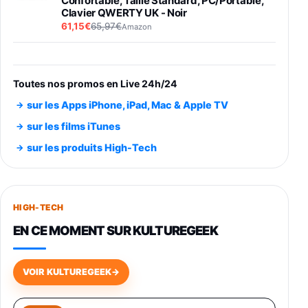
Confortable, Taille Standard, PC/Portable,
Clavier QWERTY UK - Noir
61,15€
65,97€
Amazon
PIONEER PLX-500 Blanche - Platine vinyle à
entraénement direct 3 vitesses (33-45-78
trs/min) avec pre-ampli intégré et port USB
Toutes nos promos en Live 24h/24
348,99€
384,71€
Amazon
sur les Apps iPhone, iPad, Mac & Apple TV
Smartphone SAMSUNG Galaxy S26 Ultra
sur les films iTunes
Noir 256Go
sur les produits High-Tech
891,99€
1199€
Fnac (Vendeur Tiers)
Smartphone SAMSUNG Galaxy S26+ Violet
256Go
HIGH-TECH
749,99€
1240,43€
Fnac (Vendeur Tiers)
EN CE MOMENT SUR KULTUREGEEK
Galaxy S26 256 Go Bleu
648,63€
834,71€
Fnac (Vendeur Tiers)
VOIR KULTUREGEEK
→
Samsung Galaxy Miracle Ultra, Smartphone