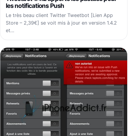
les notifications Push
Le très beau client Twitter Tweetbot [Lien App
Store – 2,39€] se voit mis à jour en version 1.4.2
et…