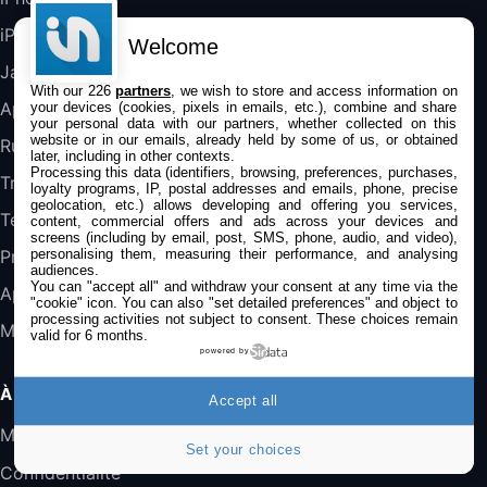
357,4€
389,7€
Cdiscount (Vendeur Tiers)
iPad
Welcome
Jailbreak
Jeu FIFA 20 sur PC (code à télécharger)
With our 226
partners
, we wish to store and access information on
45,98€
57,99€
Rue Du Commerce (Vendeur Tiers)
Applications
your devices (cookies, pixels in emails, etc.), combine and share
your personal data with our partners, whether collected on this
website or in our emails, already held by some of us, or obtained
Rumeurs
later, including in other contexts.
Processing this data (identifiers, browsing, preferences, purchases,
Trucs & astuces
loyalty programs, IP, postal addresses and emails, phone, precise
geolocation, etc.) allows developing and offering you services,
Tests
content, commercial offers and ads across your devices and
screens (including by email, post, SMS, phone, audio, and video),
personalising them, measuring their performance, and analysing
Promos
audiences.
You can "accept all" and withdraw your consent at any time via the
Apple
"cookie" icon
. You can also "set detailed preferences" and object to
processing activities not subject to consent. These choices remain
Mac
valid for 6 months.
powered by
À PROPOS
Accept all
Mentions légales
Set your choices
Confidentialité