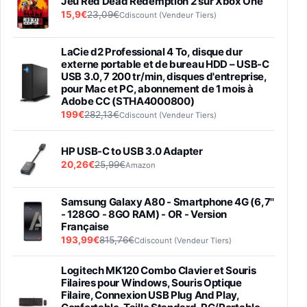
Jeu Red Dead Redemption 2 sur Xbox One
15,9€
23,09€
Cdiscount (Vendeur Tiers)
LaCie d2 Professional 4 To, disque dur
externe portable et de bureau HDD – USB-C
USB 3.0, 7 200 tr/min, disques d'entreprise,
pour Mac et PC, abonnement de 1 mois à
Adobe CC (STHA4000800)
199€
282,13€
Cdiscount (Vendeur Tiers)
HP USB-C to USB 3.0 Adapter
20,26€
25,99€
Amazon
Samsung Galaxy A80 - Smartphone 4G (6,7''
- 128GO - 8GO RAM) - OR - Version
Française
193,99€
815,76€
Cdiscount (Vendeur Tiers)
Logitech MK120 Combo Clavier et Souris
Filaires pour Windows, Souris Optique
Filaire, Connexion USB Plug And Play,