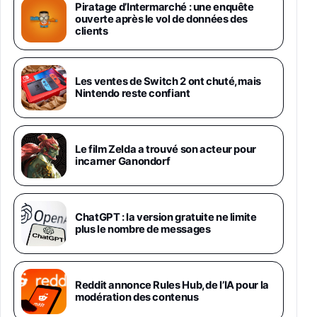
Android 5G avec Galaxy AI, 512 Go,
Piratage d’Intermarché : une enquête
Chargeur Secteur Rapide 25W Inclus,
ouverte après le vol de données des
Smartphone déverrouillé, Noir, Version FR
clients
1019€
1399€
Fnac (Vendeur Tiers)
Galaxy S26 Ultra 512 Go Bleu
Les ventes de Switch 2 ont chuté, mais
1019€
1399€
Nintendo reste confiant
Fnac (Vendeur Tiers)
Galaxy S26 Ultra 256 Go Violet
Le film Zelda a trouvé son acteur pour
892€
1199€
Fnac (Vendeur Tiers)
incarner Ganondorf
Philips SHK2000BL - Casque Enfant - Bleu &
Répartiteur Audio 5 Casques, Blanc
24,94€
29,96€
ChatGPT : la version gratuite ne limite
Fnac (Vendeur Tiers)
plus le nombre de messages
Asus RT-AC59U Routeur sans Fil Double
Bande Gigabit (Serveur et Client VPN, Triple
Vlan, Mode Point d'accès et Bridge, contrôle
Reddit annonce Rules Hub, de l’IA pour la
Parental, Qos)
modération des contenus
39,72€
50,42€
Amazon