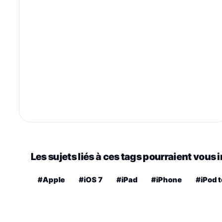
Les sujets liés à ces tags pourraient vous 
#Apple
#iOS 7
#iPad
#iPhone
#iPod 