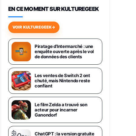
648,63€
834,71€
Fnac (Vendeur Tiers)
EN CE MOMENT SUR KULTUREGEEK
Samsung Galaxy Miracle Ultra,
Smartphone Android 5G avec
VOIR KULTUREGEEK
→
Galaxy AI, 512 Go, Chargeur
Secteur Rapide 25W Inclus,
Smartphone déverrouillé, Noir,
Version FR
Piratage d’Intermarché : une
1019€
1399€
enquête ouverte après le vol
Fnac (Vendeur Tiers)
de données des clients
Galaxy S26 Ultra 512 Go Bleu
1019€
1399€
Fnac (Vendeur Tiers)
Les ventes de Switch 2 ont
chuté, mais Nintendo reste
confiant
Galaxy S26 Ultra 256 Go Violet
892€
1199€
Fnac (Vendeur Tiers)
Le film Zelda a trouvé son
acteur pour incarner
Philips SHK2000BL - Casque
Ganondorf
Enfant - Bleu & Répartiteur Audio
5 Casques, Blanc
24,94€
29,96€
Fnac (Vendeur Tiers)
ChatGPT : la version gratuite