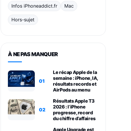
Infos iPhoneaddict.fr
Mac
Hors-sujet
À NE PAS MANQUER
Le récap Apple de la
semaine : iPhone, IA,
01
résultats records et
AirPods au menu
Résultats Apple T3
2026 : l’iPhone
02
progresse, record
du chiffre d’affaires
Apple Upgrade est