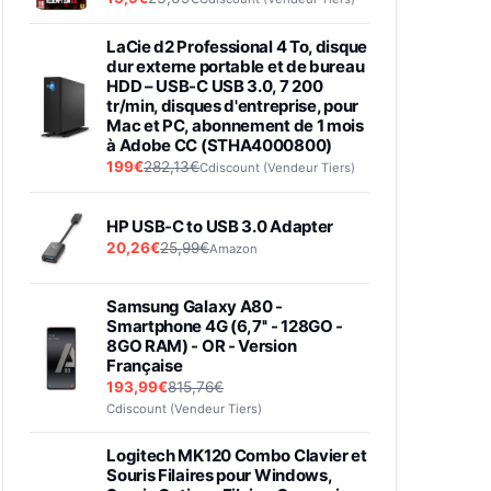
LaCie d2 Professional 4 To, disque
dur externe portable et de bureau
HDD – USB-C USB 3.0, 7 200
tr/min, disques d'entreprise, pour
Mac et PC, abonnement de 1 mois
à Adobe CC (STHA4000800)
199€
282,13€
Cdiscount (Vendeur Tiers)
HP USB-C to USB 3.0 Adapter
20,26€
25,99€
Amazon
Samsung Galaxy A80 -
Smartphone 4G (6,7'' - 128GO -
8GO RAM) - OR - Version
Française
193,99€
815,76€
Cdiscount (Vendeur Tiers)
Logitech MK120 Combo Clavier et
Souris Filaires pour Windows,