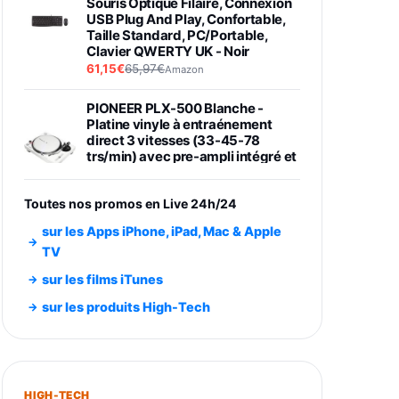
Souris Optique Filaire, Connexion
USB Plug And Play, Confortable,
Taille Standard, PC/Portable,
Clavier QWERTY UK - Noir
61,15€
65,97€
Amazon
PIONEER PLX-500 Blanche -
Platine vinyle à entraénement
direct 3 vitesses (33-45-78
trs/min) avec pre-ampli intégré et
port USB
348,99€
384,71€
Amazon
Toutes nos promos en Live 24h/24
Smartphone SAMSUNG Galaxy
sur les Apps iPhone, iPad, Mac & Apple
S26 Ultra Noir 256Go
TV
891,99€
1199€
Fnac (Vendeur Tiers)
sur les films iTunes
Smartphone SAMSUNG Galaxy
sur les produits High-Tech
S26+ Violet 256Go
749,99€
1240,43€
Fnac (Vendeur Tiers)
Galaxy S26 256 Go Bleu
HIGH-TECH