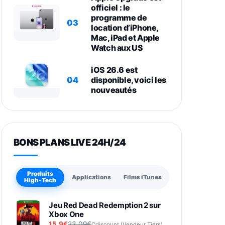
officiel : le
programme de
03
location d’iPhone,
Mac, iPad et Apple
Watch aux US
iOS 26.6 est
04
disponible, voici les
nouveautés
BONS PLANS LIVE 24H/24
Produits
Applications
Films iTunes
High-Tech
Jeu Red Dead Redemption 2 sur
Xbox One
15,9€
23,09€
Cdiscount (Vendeur Tiers)