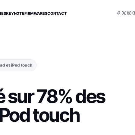
IES
KEYNOTE
FIRMWARES
CONTACT
Pad et iPod touch
lé sur 78% des
 iPod touch