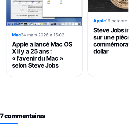
Apple
16 octobre 202
Steve Jobs immo
Mac
24 mars 2026 à 15:02
sur une pièce
Apple a lancé Mac OS
commémorative
X il y a 25 ans :
dollar
« l’avenir du Mac »
selon Steve Jobs
7 commentaires