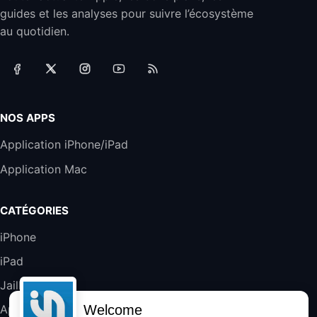
guides et les analyses pour suivre l’écosystème
Smartphone APPLE iPhone 15 Bleu 128Go
au quotidien.
489,99€
499,99€
Boulanger
Samsung Galaxy A56 5G, Smartphone
Android, 128 Go, Smartphone déverrouillé,
Gris
NOS APPS
284,99€
431,39€
Cdiscount (Vendeur Tiers)
Application iPhone/iPad
Jabra Biz 1500 USB-A Casque Stereo -
Casque Filaire avec Microphone Antibruit,
Application Mac
Unité de Contrôle et Protection contre les
Pics de Volume pour Téléphones de Bureau
et Softphones
CATÉGORIES
44,43€
66,9€
Amazon
iPhone
Jabra Biz 2300 - Casque Mono supra-
auriculaire Quick Disconnect - Casque
iPad
Filaire avec Microphone Antibruit Pour
Jailbreak
Téléphones de Bureau
31,87€
88,29€
Amazon
Welcome
Applications