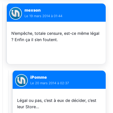
mexson
Le
19 mars 2014 à 01:44
N’empêche, totale censure, est-ce même légal
? Enfin ça il s’en foutent.
iPomme
Le
20 mars 2014 à 02:37
Légal ou pas, c’est à eux de décider, c’est
leur Store…