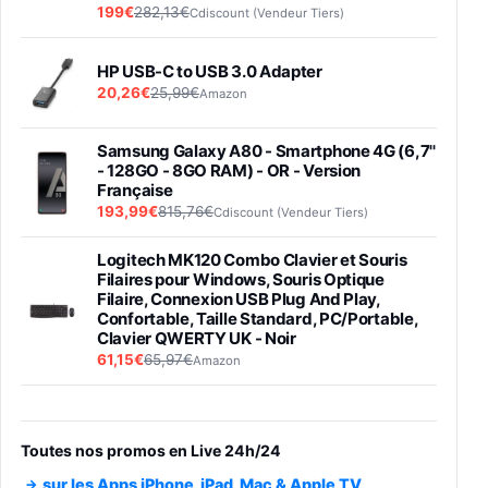
199€
282,13€
Cdiscount (Vendeur Tiers)
HP USB-C to USB 3.0 Adapter
20,26€
25,99€
Amazon
Samsung Galaxy A80 - Smartphone 4G (6,7''
- 128GO - 8GO RAM) - OR - Version
Française
193,99€
815,76€
Cdiscount (Vendeur Tiers)
Logitech MK120 Combo Clavier et Souris
Filaires pour Windows, Souris Optique
Filaire, Connexion USB Plug And Play,
Confortable, Taille Standard, PC/Portable,
Clavier QWERTY UK - Noir
61,15€
65,97€
Amazon
PIONEER PLX-500 Blanche - Platine vinyle à
entraénement direct 3 vitesses (33-45-78
trs/min) avec pre-ampli intégré et port USB
Toutes nos promos en Live 24h/24
348,99€
384,71€
Amazon
sur les Apps iPhone, iPad, Mac & Apple TV