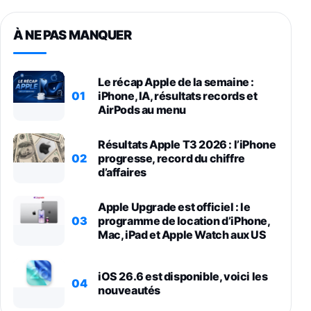
À NE PAS MANQUER
Le récap Apple de la semaine :
01
iPhone, IA, résultats records et
AirPods au menu
Résultats Apple T3 2026 : l’iPhone
02
progresse, record du chiffre
d’affaires
Apple Upgrade est officiel : le
03
programme de location d’iPhone,
Mac, iPad et Apple Watch aux US
iOS 26.6 est disponible, voici les
04
nouveautés