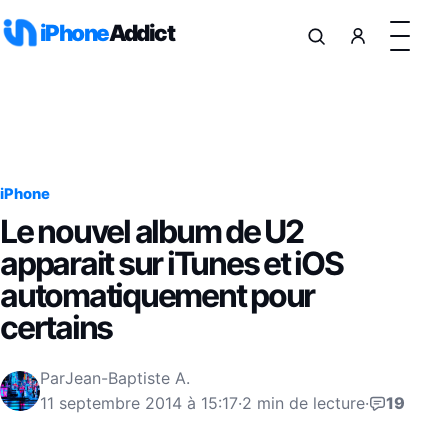
Aller au contenu
iPhone
Addict
iPhone
Le nouvel album de U2
apparait sur iTunes et iOS
automatiquement pour
certains
Par
Jean-Baptiste A.
11 septembre 2014 à 15:17
·
2 min de lecture
·
19