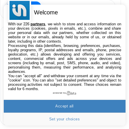
iPhone
iPad
Mac
Welcome
With our 226
partners
, we wish to store and access information on
your devices (cookies, pixels in emails, etc.), combine and share
your personal data with our partners, whether collected on this
CATÉGORIES
website or in our emails, already held by some of us, or obtained
later, including in other contexts.
Processing this data (identifiers, browsing, preferences, purchases,
loyalty programs, IP, postal addresses and emails, phone, precise
geolocation, etc.) allows developing and offering you services,
iPhone
iPad
Jailbreak
Applications
content, commercial offers and ads across your devices and
screens (including by email, post, SMS, phone, audio, and video),
personalising them, measuring their performance, and analysing
Rumeurs
Trucs & astuces
Tests
Humour
audiences.
You can "accept all" and withdraw your consent at any time via the
"cookie" icon
. You can also "set detailed preferences" and object to
Accessoires
Promos
Apple
Tutoriaux
processing activities not subject to consent. These choices remain
valid for 6 months.
powered by
Business
Infos iPhoneaddict.fr
Mac
Accept all
Hors-sujet
Set your choices