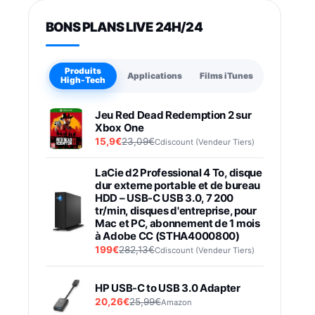
BONS PLANS LIVE 24H/24
Produits
Applications
Films iTunes
High-Tech
Jeu Red Dead Redemption 2 sur
Xbox One
15,9€
23,09€
Cdiscount (Vendeur Tiers)
LaCie d2 Professional 4 To, disque
dur externe portable et de bureau
HDD – USB-C USB 3.0, 7 200
tr/min, disques d'entreprise, pour
Mac et PC, abonnement de 1 mois
à Adobe CC (STHA4000800)
199€
282,13€
Cdiscount (Vendeur Tiers)
HP USB-C to USB 3.0 Adapter
20,26€
25,99€
Amazon