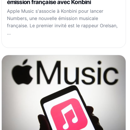
émission française avec Konbini
Apple Music s'associe à Konbini pour lancer
Numbers, une nouvelle émission musicale
française. Le premier invité est le rappeur Orelsan,
…