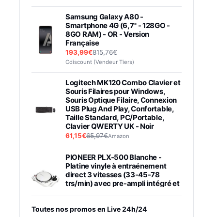
Samsung Galaxy A80 -
Smartphone 4G (6,7'' - 128GO -
8GO RAM) - OR - Version
Française
193,99€
815,76€
Cdiscount (Vendeur Tiers)
Logitech MK120 Combo Clavier et
Souris Filaires pour Windows,
Souris Optique Filaire, Connexion
USB Plug And Play, Confortable,
Taille Standard, PC/Portable,
Clavier QWERTY UK - Noir
61,15€
65,97€
Amazon
PIONEER PLX-500 Blanche -
Platine vinyle à entraénement
direct 3 vitesses (33-45-78
trs/min) avec pre-ampli intégré et
port USB
348,99€
384,71€
Amazon
Toutes nos promos en Live 24h/24