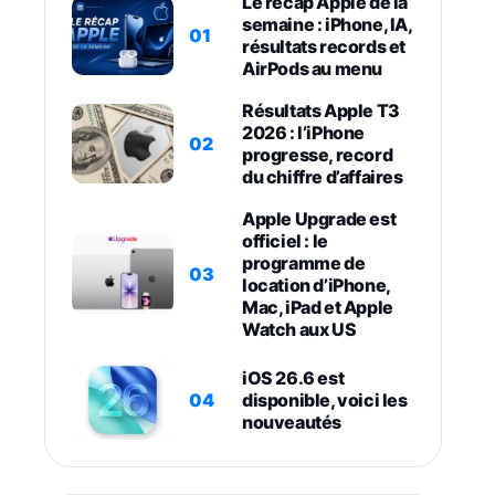
Le récap Apple de la
semaine : iPhone, IA,
01
résultats records et
AirPods au menu
Résultats Apple T3
2026 : l’iPhone
02
progresse, record
du chiffre d’affaires
Apple Upgrade est
officiel : le
programme de
03
location d’iPhone,
Mac, iPad et Apple
Watch aux US
iOS 26.6 est
04
disponible, voici les
nouveautés