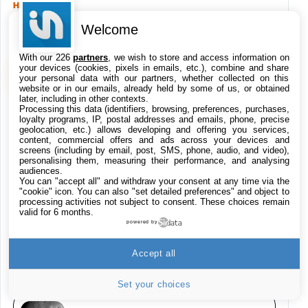
HIGH-TECH
749,99€
1240,43€
Fnac (Vendeur Tiers)
EN CE MOMENT SUR KULTUREGEEK
Welcome
Galaxy S26 256 Go Bleu
648,63€
834,71€
With our 226
partners
, we wish to store and access information on
Fnac (Vendeur Tiers)
your devices (cookies, pixels in emails, etc.), combine and share
VOIR KULTUREGEEK
→
your personal data with our partners, whether collected on this
website or in our emails, already held by some of us, or obtained
Samsung Galaxy Miracle Ultra, Smartphone
later, including in other contexts.
Android 5G avec Galaxy AI, 512 Go,
Processing this data (identifiers, browsing, preferences, purchases,
Chargeur Secteur Rapide 25W Inclus,
Le film Zelda a trouvé son acteur pour
loyalty programs, IP, postal addresses and emails, phone, precise
geolocation, etc.) allows developing and offering you services,
incarner Ganondorf
Smartphone déverrouillé, Noir, Version FR
content, commercial offers and ads across your devices and
1019€
1399€
Fnac (Vendeur Tiers)
screens (including by email, post, SMS, phone, audio, and video),
personalising them, measuring their performance, and analysing
audiences.
Galaxy S26 Ultra 512 Go Bleu
You can "accept all" and withdraw your consent at any time via the
ChatGPT : la version gratuite ne limite
"cookie" icon
. You can also "set detailed preferences" and object to
1019€
1399€
plus le nombre de messages
Fnac (Vendeur Tiers)
processing activities not subject to consent. These choices remain
valid for 6 months.
powered by
Galaxy S26 Ultra 256 Go Violet
Reddit annonce Rules Hub, de l’IA pour la
892€
1199€
Accept all
Fnac (Vendeur Tiers)
modération des contenus
Set your choices
Philips SHK2000BL - Casque Enfant - Bleu &
Répartiteur Audio 5 Casques, Blanc