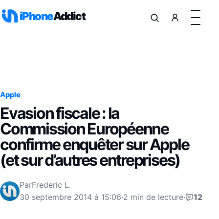
Aller au contenu
iPhone
Addict
Apple
Evasion fiscale : la
Commission Européenne
confirme enquêter sur Apple
(et sur d’autres entreprises)
Par
Frederic L.
30 septembre 2014 à 15:06
·
2 min de lecture
·
12