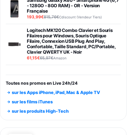
Samsung Galaxy A80 - Smartphone 4G (6,7''
- 128GO - 8GO RAM) - OR - Version
Française
193,99€
815,76€
Cdiscount (Vendeur Tiers)
Logitech MK120 Combo Clavier et Souris
Filaires pour Windows, Souris Optique
Filaire, Connexion USB Plug And Play,
Confortable, Taille Standard, PC/Portable,
Clavier QWERTY UK - Noir
61,15€
65,97€
Amazon
PIONEER PLX-500 Blanche - Platine vinyle à
entraénement direct 3 vitesses (33-45-78
trs/min) avec pre-ampli intégré et port USB
Toutes nos promos en Live 24h/24
348,99€
384,71€
Amazon
sur les Apps iPhone, iPad, Mac & Apple TV
Smartphone SAMSUNG Galaxy S26 Ultra
sur les films iTunes
Noir 256Go
sur les produits High-Tech
891,99€
1199€
Fnac (Vendeur Tiers)
Smartphone SAMSUNG Galaxy S26+ Violet
256Go