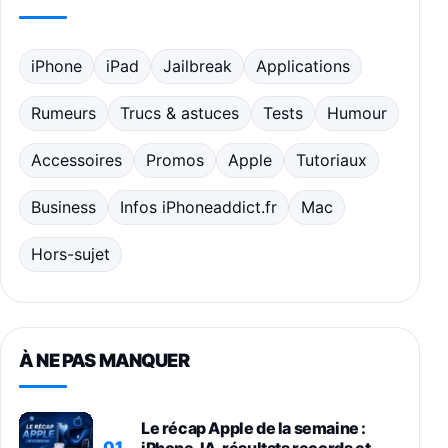
iPhone
iPad
Jailbreak
Applications
Rumeurs
Trucs & astuces
Tests
Humour
Accessoires
Promos
Apple
Tutoriaux
Business
Infos iPhoneaddict.fr
Mac
Hors-sujet
À NE PAS MANQUER
Le récap Apple de la semaine :
01
iPhone, IA, résultats records et