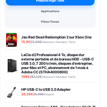
Produits High-Tech
Applications
Films iTunes
Jeu Red Dead Redemption 2 sur Xbox One
15,9€
23,09€
Cdiscount (Vendeur Tiers)
LaCie d2 Professional 4 To, disque dur
externe portable et de bureau HDD – USB-C
USB 3.0, 7 200 tr/min, disques d'entreprise,
pour Mac et PC, abonnement de 1 mois à
Adobe CC (STHA4000800)
199€
282,13€
Cdiscount (Vendeur Tiers)
HP USB-C to USB 3.0 Adapter
20,26€
25,99€
Amazon