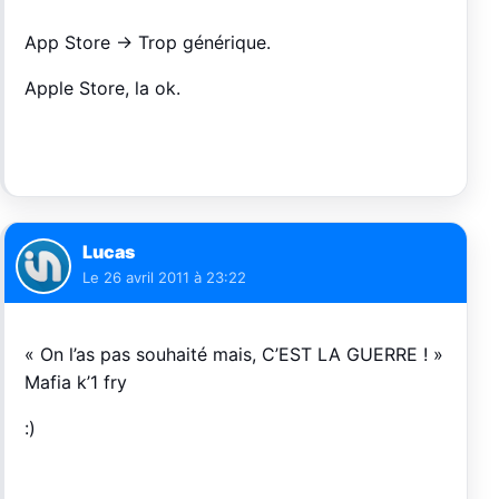
App Store -> Trop générique.
Apple Store, la ok.
Lucas
Le
26 avril 2011 à 23:22
« On l’as pas souhaité mais, C’EST LA GUERRE ! »
Mafia k’1 fry
:)