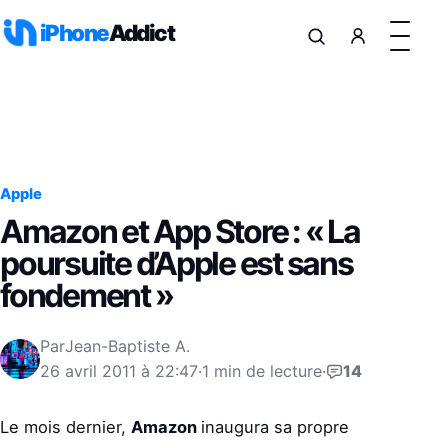
Aller au contenu
iPhone
Addict
Apple
Amazon et App Store : « La
poursuite d’Apple est sans
fondement »
Par
Jean-Baptiste A.
26 avril 2011 à 22:47
·
1 min de lecture
·
14
Le mois dernier,
Amazon
inaugura sa propre