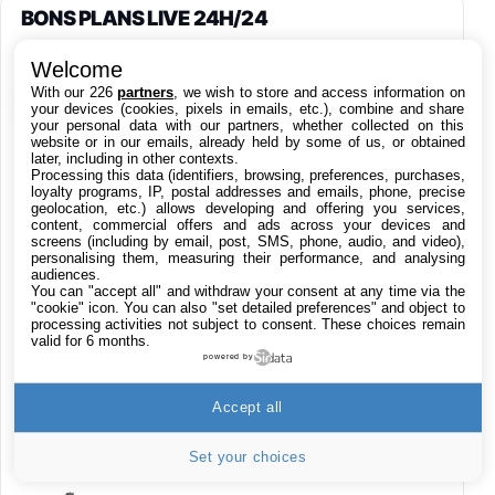
BONS PLANS LIVE 24H/24
Welcome
With our 226
partners
, we wish to store and access information on
Produits High-Tech
your devices (cookies, pixels in emails, etc.), combine and share
your personal data with our partners, whether collected on this
website or in our emails, already held by some of us, or obtained
Applications
later, including in other contexts.
Processing this data (identifiers, browsing, preferences, purchases,
loyalty programs, IP, postal addresses and emails, phone, precise
Films iTunes
geolocation, etc.) allows developing and offering you services,
content, commercial offers and ads across your devices and
screens (including by email, post, SMS, phone, audio, and video),
personalising them, measuring their performance, and analysing
Jeu Red Dead Redemption 2 sur Xbox One
audiences.
15,9€
23,09€
Cdiscount (Vendeur Tiers)
You can "accept all" and withdraw your consent at any time via the
"cookie" icon
. You can also "set detailed preferences" and object to
processing activities not subject to consent. These choices remain
valid for 6 months.
LaCie d2 Professional 4 To, disque dur
powered by
externe portable et de bureau HDD – USB-C
USB 3.0, 7 200 tr/min, disques d'entreprise,
pour Mac et PC, abonnement de 1 mois à
Accept all
Adobe CC (STHA4000800)
199€
282,13€
Cdiscount (Vendeur Tiers)
Set your choices