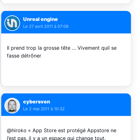
Unreal engine
Le
27 avril 2011 à 07:09
Il prend trop la grosse tête … Vivement quil se
fasse détrôner
cybersven
Le
2 mai 2011 à 10:32
@hiroko « App Store est protégé Appstore ne
l’est pas, il y a un espace qui change tout.