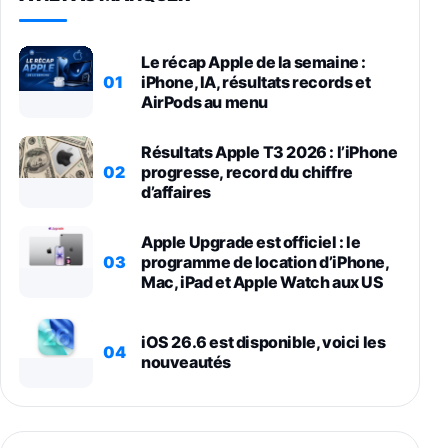
Le récap Apple de la semaine :
01
iPhone, IA, résultats records et
AirPods au menu
Résultats Apple T3 2026 : l’iPhone
02
progresse, record du chiffre
d’affaires
Apple Upgrade est officiel : le
03
programme de location d’iPhone,
Mac, iPad et Apple Watch aux US
iOS 26.6 est disponible, voici les
04
nouveautés