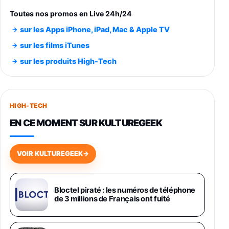
entraénement direct 3 vitesses (33-45-78
trs/min) avec pre-ampli intégré et port USB
Toutes nos promos en Live 24h/24
348,99€
384,71€
Amazon
sur les Apps iPhone, iPad, Mac & Apple TV
Smartphone SAMSUNG Galaxy S26 Ultra
sur les films iTunes
Noir 256Go
sur les produits High-Tech
891,99€
1199€
Fnac (Vendeur Tiers)
Smartphone SAMSUNG Galaxy S26+ Violet
256Go
HIGH-TECH
749,99€
1240,43€
Fnac (Vendeur Tiers)
EN CE MOMENT SUR KULTUREGEEK
Galaxy S26 256 Go Bleu
648,63€
834,71€
Fnac (Vendeur Tiers)
VOIR KULTUREGEEK
→
Samsung Galaxy Miracle Ultra, Smartphone
Android 5G avec Galaxy AI, 512 Go,
Chargeur Secteur Rapide 25W Inclus,
Bloctel piraté : les numéros de téléphone
de 3 millions de Français ont fuité
Smartphone déverrouillé, Noir, Version FR
1019€
1399€
Fnac (Vendeur Tiers)