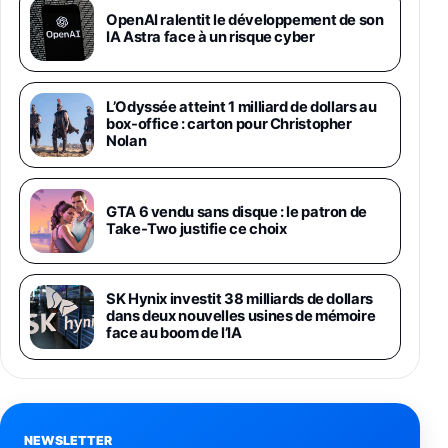
Galaxy S26 Ultra 512 Go Bleu
OpenAI ralentit le développement de son
1019€
1399€
IA Astra face à un risque cyber
Fnac (Vendeur Tiers)
Galaxy S26 Ultra 256 Go Violet
L’Odyssée atteint 1 milliard de dollars au
892€
1199€
Fnac (Vendeur Tiers)
box-office : carton pour Christopher
Nolan
Philips SHK2000BL - Casque Enfant - Bleu &
Répartiteur Audio 5 Casques, Blanc
24,94€
29,96€
GTA 6 vendu sans disque : le patron de
Fnac (Vendeur Tiers)
Take-Two justifie ce choix
Asus RT-AC59U Routeur sans Fil Double
Bande Gigabit (Serveur et Client VPN, Triple
Vlan, Mode Point d'accès et Bridge, contrôle
SK Hynix investit 38 milliards de dollars
Parental, Qos)
dans deux nouvelles usines de mémoire
39,72€
50,42€
Amazon
face au boom de l’IA
Panasonic KX-TG6822 Téléphones Sans fil
Répondeur Ecran [Version Française]
31,67€
47,96€
Amazon
NEWSLETTER