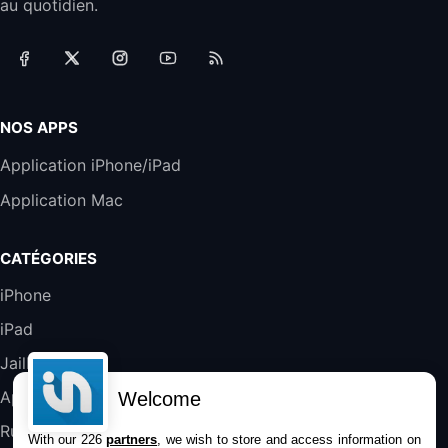
au quotidien.
Téléphones de Bureau
31,87€
88,29€
Amazon
Accessoire iRobot Roomba - Kit de
Rémplacement Roomba Séries 600
19,9€
23,99€
Amazon
NOS APPS
Harman Kardon SoundSticks 5 Haut-Parleur
Application iPhone/iPad
Bluetooth, Noir
Application Mac
289,47€
317,71€
Boulanger
Galaxy S25 FE 6,7\" 5G Nano SIM 128 Go
CATÉGORIES
Blanc
489,99€
647,51€
Fnac (Vendeur Tiers)
iPhone
iPad
DeLonghi ECAM290.22.b
357,4€
389,7€
Cdiscount (Vendeur Tiers)
Jailbreak
Applications
Welcome
Jeu FIFA 20 sur PC (code à télécharger)
Rumeurs
With our 226
partners
, we wish to store and access information on
45,98€
57,99€
Rue Du Commerce (Vendeur Tiers)