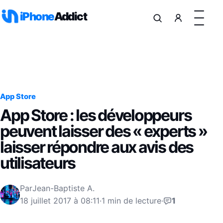
Aller au contenu
iPhone
Addict
App Store
App Store : les développeurs
peuvent laisser des « experts »
laisser répondre aux avis des
utilisateurs
Par
Jean-Baptiste A.
18 juillet 2017 à 08:11
·
1 min de lecture
·
1