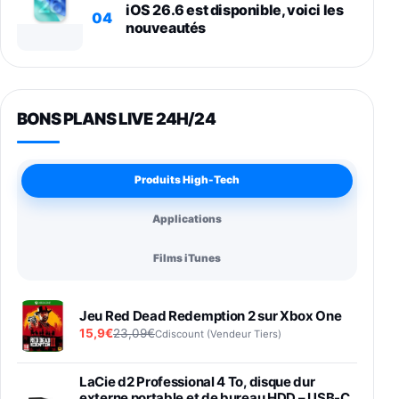
iOS 26.6 est disponible, voici les
04
nouveautés
BONS PLANS LIVE 24H/24
Produits High-Tech
Applications
Films iTunes
Jeu Red Dead Redemption 2 sur Xbox One
15,9€
23,09€
Cdiscount (Vendeur Tiers)
LaCie d2 Professional 4 To, disque dur
externe portable et de bureau HDD – USB-C