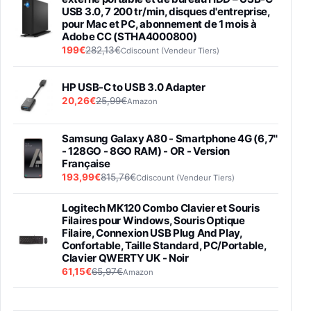
USB 3.0, 7 200 tr/min, disques d'entreprise,
pour Mac et PC, abonnement de 1 mois à
Adobe CC (STHA4000800)
199€
282,13€
Cdiscount (Vendeur Tiers)
HP USB-C to USB 3.0 Adapter
20,26€
25,99€
Amazon
Samsung Galaxy A80 - Smartphone 4G (6,7''
- 128GO - 8GO RAM) - OR - Version
Française
193,99€
815,76€
Cdiscount (Vendeur Tiers)
Logitech MK120 Combo Clavier et Souris
Filaires pour Windows, Souris Optique
Filaire, Connexion USB Plug And Play,
Confortable, Taille Standard, PC/Portable,
Clavier QWERTY UK - Noir
61,15€
65,97€
Amazon
PIONEER PLX-500 Blanche - Platine vinyle à