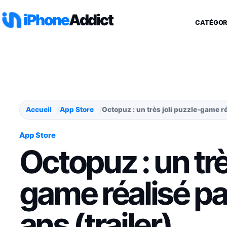
Aller au contenu
iPhone
Addict
CATÉGOR
Accueil
App Store
Octopuz : un très joli puzzle-game ré
App Store
Octopuz : un trè
game réalisé pa
ans (trailer)