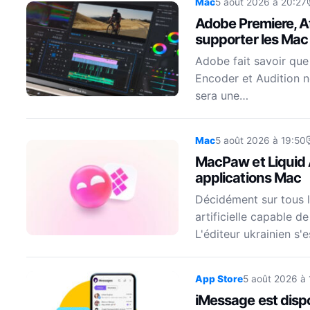
Mac
5 août 2026 à 20:27
Adobe Premiere, Af
supporter les Mac 
Adobe fait savoir que
Encoder et Audition n
sera une…
Mac
5 août 2026 à 19:50
MacPaw et Liquid A
applications Mac
Décidément sur tous l
artificielle capable d
L'éditeur ukrainien s'
App Store
5 août 2026 à 
iMessage est disp