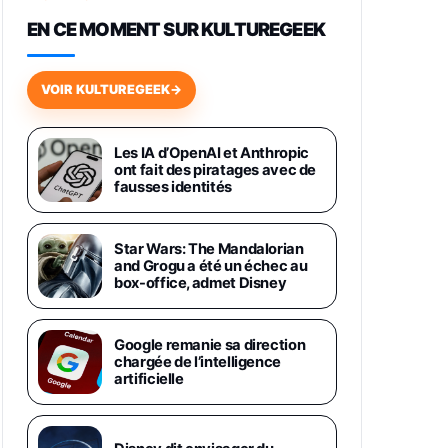
648,63€
834,71€
Fnac (Vendeur Tiers)
EN CE MOMENT SUR KULTUREGEEK
Samsung Galaxy Miracle Ultra,
Smartphone Android 5G avec
VOIR KULTUREGEEK
→
Galaxy AI, 512 Go, Chargeur
Secteur Rapide 25W Inclus,
Smartphone déverrouillé, Noir,
Version FR
Les IA d’OpenAI et Anthropic
1019€
1399€
ont fait des piratages avec de
Fnac (Vendeur Tiers)
fausses identités
Galaxy S26 Ultra 512 Go Bleu
1019€
1399€
Fnac (Vendeur Tiers)
Star Wars: The Mandalorian
and Grogu a été un échec au
box-office, admet Disney
Galaxy S26 Ultra 256 Go Violet
892€
1199€
Fnac (Vendeur Tiers)
Google remanie sa direction
chargée de l’intelligence
Philips SHK2000BL - Casque
artificielle
Enfant - Bleu & Répartiteur Audio
5 Casques, Blanc
24,94€
29,96€
Fnac (Vendeur Tiers)