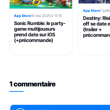
App Store
7 juil
App Store
19 mai 2025 à 11:10
Destiny: Risi
Sonic Rumble: le party-
off se date 
game multijoueurs
(trailer +
prend date sur iOS
précomman
(+précommande)
1 commentaire