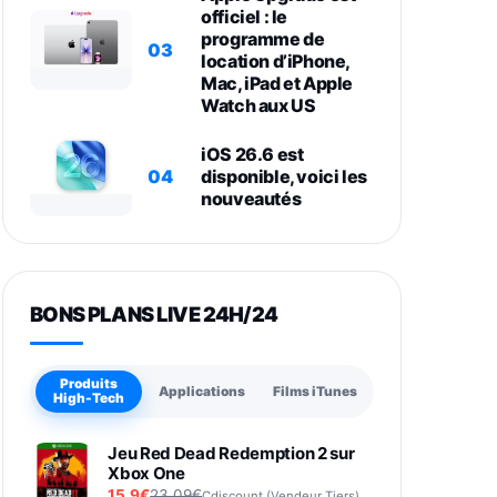
officiel : le
programme de
03
location d’iPhone,
Mac, iPad et Apple
Watch aux US
iOS 26.6 est
04
disponible, voici les
nouveautés
BONS PLANS LIVE 24H/24
Produits
Applications
Films iTunes
High-Tech
Jeu Red Dead Redemption 2 sur
Xbox One
15,9€
23,09€
Cdiscount (Vendeur Tiers)