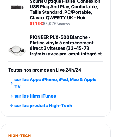
Souris Optique Filaire, Connexion
USB Plug And Play, Confortable,
Taille Standard, PC/Portable,
Clavier QWERTY UK - Noir
61,15€
65,97€
Amazon
PIONEER PLX-500 Blanche -
Platine vinyle à entraénement
direct 3 vitesses (33-45-78
trs/min) avec pre-ampli intégré et
port USB
348,99€
384,71€
Amazon
Toutes nos promos en Live 24h/24
Smartphone SAMSUNG Galaxy
sur les Apps iPhone, iPad, Mac & Apple
S26 Ultra Noir 256Go
TV
891,99€
1199€
Fnac (Vendeur Tiers)
sur les films iTunes
Smartphone SAMSUNG Galaxy
sur les produits High-Tech
S26+ Violet 256Go
749,99€
1240,43€
Fnac (Vendeur Tiers)
Galaxy S26 256 Go Bleu
HIGH-TECH