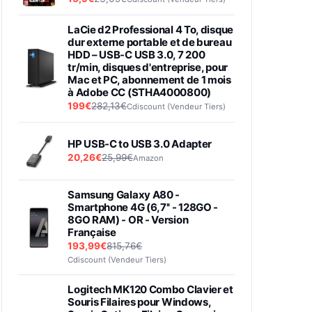
LaCie d2 Professional 4 To, disque
dur externe portable et de bureau
HDD – USB-C USB 3.0, 7 200
tr/min, disques d'entreprise, pour
Mac et PC, abonnement de 1 mois
à Adobe CC (STHA4000800)
199€
282,13€
Cdiscount (Vendeur Tiers)
HP USB-C to USB 3.0 Adapter
20,26€
25,99€
Amazon
Samsung Galaxy A80 -
Smartphone 4G (6,7'' - 128GO -
8GO RAM) - OR - Version
Française
193,99€
815,76€
Cdiscount (Vendeur Tiers)
Logitech MK120 Combo Clavier et
Souris Filaires pour Windows,