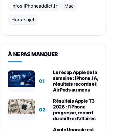
Infos iPhoneaddict.fr
Mac
Hors-sujet
À NE PAS MANQUER
Le récap Apple de la
semaine : iPhone, IA,
01
résultats records et
AirPods au menu
Résultats Apple T3
2026 : l’iPhone
02
progresse, record
du chiffre d’affaires
Apple Upgrade est