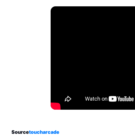
Source
toucharcade