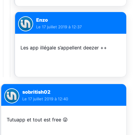
Enzo
Le
17 juillet 2019 à 12:37
Les app illégale s’appellent deezer ++
sobritish02
Le
17 juillet 2019 à 12:40
Tutuapp et tout est free 😜