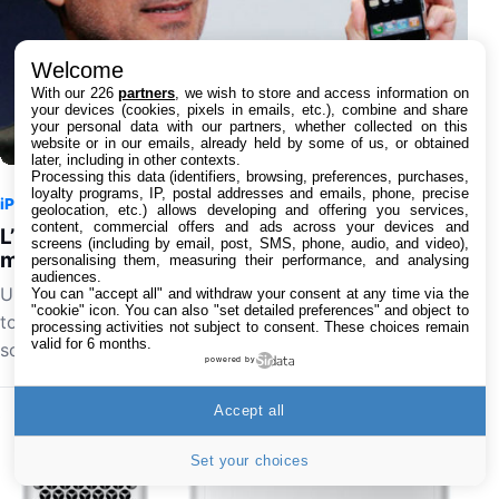
Welcome
With our 226
partners
, we wish to store and access information on
your devices (cookies, pixels in emails, etc.), combine and share
your personal data with our partners, whether collected on this
website or in our emails, already held by some of us, or obtained
later, including in other contexts.
Processing this data (identifiers, browsing, preferences, purchases,
loyalty programs, IP, postal addresses and emails, phone, precise
iPhone
7 août 2026 à 15:55
1
geolocation, etc.) allows developing and offering you services,
content, commercial offers and ads across your devices and
L’iPhone original de 2007 perd son dernier réseau
screens (including by email, post, SMS, phone, audio, and video),
mobile aux États-Unis avec l’arrêt de la 2G
personalising them, measuring their performance, and analysing
audiences.
Une page de l'histoire de la téléphonie mobile se
You can "accept all" and withdraw your consent at any time via the
"cookie" icon
. You can also "set detailed preferences" and object to
tourne aux États-Unis. T-Mobile a définitivement éteint
processing activities not subject to consent. These choices remain
valid for 6 months.
son réseau 2G GSM le 3 août 2026, privant les…
powered by
Accept all
Set your choices