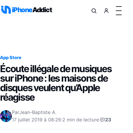
Aller au contenu
iPhone
Addict
App Store
Écoute illégale de musiques
sur iPhone : les maisons de
disques veulent qu’Apple
réagisse
Par
Jean-Baptiste A.
17 juillet 2019 à 08:26
·
2 min de lecture
·
23