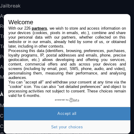
357,4€
389,7€
Cdiscount (Vendeur Tiers)
Jailbreak
Applications
Welcome
Jeu FIFA 20 sur PC (code à télécharger)
Rumeurs
With our 226
partners
, we wish to store and access information on
45,98€
57,99€
Rue Du Commerce (Vendeur Tiers)
your devices (cookies, pixels in emails, etc.), combine and share
Trucs & astuces
your personal data with our partners, whether collected on this
website or in our emails, already held by some of us, or obtained
Tests
later, including in other contexts.
Processing this data (identifiers, browsing, preferences, purchases,
loyalty programs, IP, postal addresses and emails, phone, precise
Promos
geolocation, etc.) allows developing and offering you services,
content, commercial offers and ads across your devices and
Apple
screens (including by email, post, SMS, phone, audio, and video),
personalising them, measuring their performance, and analysing
Mac
audiences.
You can "accept all" and withdraw your consent at any time via the
"cookie" icon
. You can also "set detailed preferences" and object to
processing activities not subject to consent. These choices remain
À PROPOS
valid for 6 months.
powered by
Mentions légales
Accept all
Confidentialité
Contact
Set your choices
© 2026 iPhoneAddict.fr. Tous droits réservés.