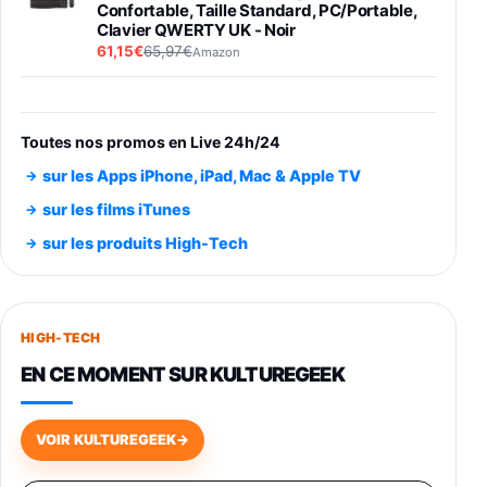
Confortable, Taille Standard, PC/Portable,
Clavier QWERTY UK - Noir
61,15€
65,97€
Amazon
PIONEER PLX-500 Blanche - Platine vinyle à
entraénement direct 3 vitesses (33-45-78
trs/min) avec pre-ampli intégré et port USB
Toutes nos promos en Live 24h/24
348,99€
384,71€
Amazon
sur les Apps iPhone, iPad, Mac & Apple TV
Smartphone SAMSUNG Galaxy S26 Ultra
sur les films iTunes
Noir 256Go
sur les produits High-Tech
891,99€
1199€
Fnac (Vendeur Tiers)
Smartphone SAMSUNG Galaxy S26+ Violet
256Go
HIGH-TECH
749,99€
1240,43€
Fnac (Vendeur Tiers)
EN CE MOMENT SUR KULTUREGEEK
Galaxy S26 256 Go Bleu
648,63€
834,71€
Fnac (Vendeur Tiers)
VOIR KULTUREGEEK
→
Samsung Galaxy Miracle Ultra, Smartphone