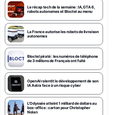
Android 5G avec Galaxy AI, 512 Go,
Chargeur Secteur Rapide 25W Inclus,
Le récap tech de la semaine : IA, GTA 6,
robots autonomes et Bloctel au menu
Smartphone déverrouillé, Noir, Version FR
1019€
1399€
Fnac (Vendeur Tiers)
Galaxy S26 Ultra 512 Go Bleu
La France autorise les robots de livraison
1019€
1399€
autonomes
Fnac (Vendeur Tiers)
Galaxy S26 Ultra 256 Go Violet
Bloctel piraté : les numéros de téléphone
892€
1199€
Fnac (Vendeur Tiers)
de 3 millions de Français ont fuité
Philips SHK2000BL - Casque Enfant - Bleu &
Répartiteur Audio 5 Casques, Blanc
24,94€
29,96€
OpenAI ralentit le développement de son
Fnac (Vendeur Tiers)
IA Astra face à un risque cyber
Asus RT-AC59U Routeur sans Fil Double
Bande Gigabit (Serveur et Client VPN, Triple
Vlan, Mode Point d'accès et Bridge, contrôle
L’Odyssée atteint 1 milliard de dollars au
Parental, Qos)
box-office : carton pour Christopher
39,72€
50,42€
Amazon
Nolan