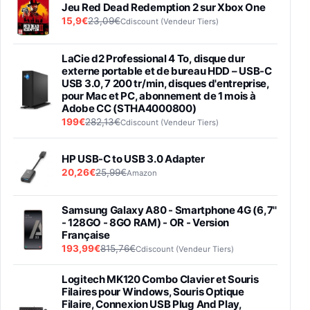
Jeu Red Dead Redemption 2 sur Xbox One
15,9€
23,09€
Cdiscount (Vendeur Tiers)
LaCie d2 Professional 4 To, disque dur
externe portable et de bureau HDD – USB-C
USB 3.0, 7 200 tr/min, disques d'entreprise,
pour Mac et PC, abonnement de 1 mois à
Adobe CC (STHA4000800)
199€
282,13€
Cdiscount (Vendeur Tiers)
HP USB-C to USB 3.0 Adapter
20,26€
25,99€
Amazon
Samsung Galaxy A80 - Smartphone 4G (6,7''
- 128GO - 8GO RAM) - OR - Version
Française
193,99€
815,76€
Cdiscount (Vendeur Tiers)
Logitech MK120 Combo Clavier et Souris
Filaires pour Windows, Souris Optique
Filaire, Connexion USB Plug And Play,