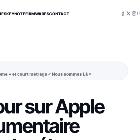
IES
KEYNOTE
FIRMWARES
CONTACT
 Home » et court métrage « Nous sommes Là »
our sur Apple
cumentaire