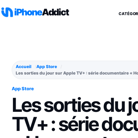
Aller au contenu
iPhone
Addict
CATÉGOR
Accueil
App Store
Les sorties du jour sur Apple TV+ : série documentaire «
App Store
Les sorties du j
TV+ : série do