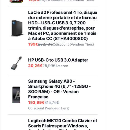
LaCie d2 Professional 4 To, disque
dur externe portable et de bureau
HDD – USB-C USB 3.0, 7 200
tr/min, disques d'entreprise, pour
Mac et PC, abonnement de 1 mois
à Adobe CC (STHA4000800)
199€
282,13€
Cdiscount (Vendeur Tiers)
HP USB-C to USB 3.0 Adapter
20,26€
25,99€
Amazon
Samsung Galaxy A80 -
Smartphone 4G (6,7'' - 128GO -
8GO RAM) - OR - Version
Française
193,99€
815,76€
Cdiscount (Vendeur Tiers)
Logitech MK120 Combo Clavier et
Souris Filaires pour Windows,