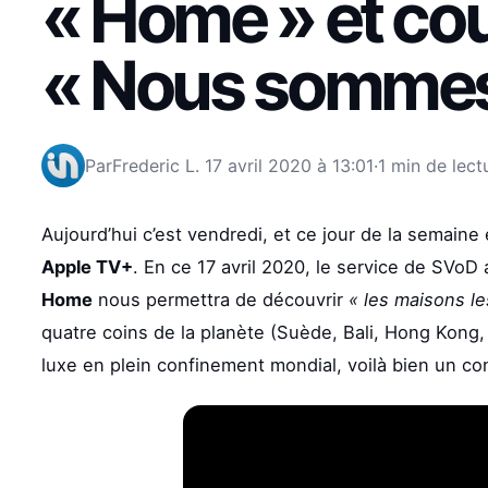
« Home » et co
« Nous sommes
Par
Frederic L.
17 avril 2020 à 13:01
·
1 min de lect
Aujourd’hui c’est vendredi, et ce jour de la semain
Apple TV+
. En ce 17 avril 2020, le service de SVoD
Home
nous permettra de découvrir
« les maisons le
quatre coins de la planète (Suède, Bali, Hong Kong,
luxe en plein confinement mondial, voilà bien un co