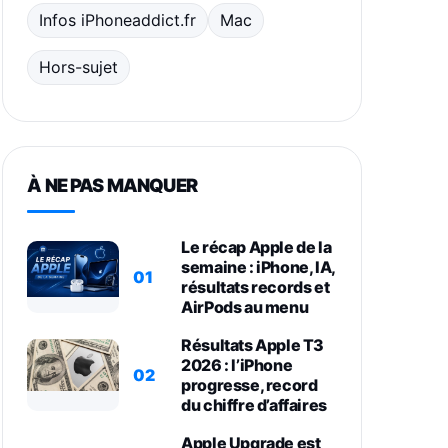
Infos iPhoneaddict.fr
Mac
Hors-sujet
À NE PAS MANQUER
Le récap Apple de la
semaine : iPhone, IA,
01
résultats records et
AirPods au menu
Résultats Apple T3
2026 : l’iPhone
02
progresse, record
du chiffre d’affaires
Apple Upgrade est