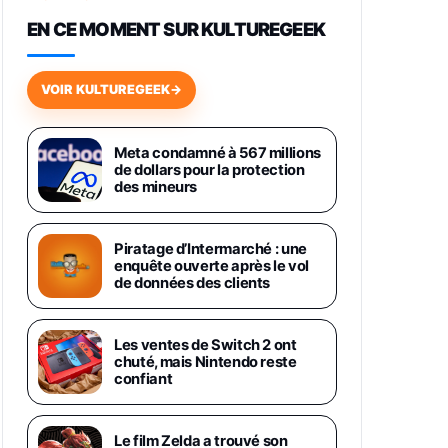
648,63€
834,71€
Fnac (Vendeur Tiers)
EN CE MOMENT SUR KULTUREGEEK
Samsung Galaxy Miracle Ultra,
Smartphone Android 5G avec
VOIR KULTUREGEEK
→
Galaxy AI, 512 Go, Chargeur
Secteur Rapide 25W Inclus,
Smartphone déverrouillé, Noir,
Version FR
Meta condamné à 567 millions
1019€
1399€
de dollars pour la protection
Fnac (Vendeur Tiers)
des mineurs
Galaxy S26 Ultra 512 Go Bleu
1019€
1399€
Fnac (Vendeur Tiers)
Piratage d’Intermarché : une
enquête ouverte après le vol
de données des clients
Galaxy S26 Ultra 256 Go Violet
892€
1199€
Fnac (Vendeur Tiers)
Les ventes de Switch 2 ont
chuté, mais Nintendo reste
Philips SHK2000BL - Casque
confiant
Enfant - Bleu & Répartiteur Audio
5 Casques, Blanc
24,94€
29,96€
Fnac (Vendeur Tiers)
Le film Zelda a trouvé son