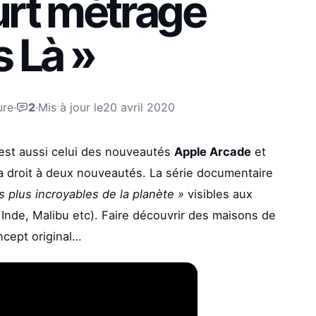
urt métrage
 Là »
ure
·
2
·
Mis à jour le
20 avril 2020
e est aussi celui des nouveautés
Apple Arcade
et
 a droit à deux nouveautés. La série documentaire
s plus incroyables de la planète »
visibles aux
 Inde, Malibu etc). Faire découvrir des maisons de
ncept original…