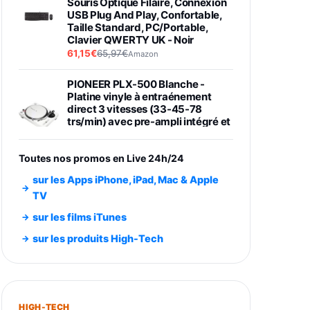
Souris Optique Filaire, Connexion
USB Plug And Play, Confortable,
Taille Standard, PC/Portable,
Clavier QWERTY UK - Noir
61,15€
65,97€
Amazon
PIONEER PLX-500 Blanche -
Platine vinyle à entraénement
direct 3 vitesses (33-45-78
trs/min) avec pre-ampli intégré et
port USB
348,99€
384,71€
Amazon
Toutes nos promos en Live 24h/24
Smartphone SAMSUNG Galaxy
sur les Apps iPhone, iPad, Mac & Apple
S26 Ultra Noir 256Go
TV
891,99€
1199€
Fnac (Vendeur Tiers)
sur les films iTunes
Smartphone SAMSUNG Galaxy
sur les produits High-Tech
S26+ Violet 256Go
749,99€
1240,43€
Fnac (Vendeur Tiers)
Galaxy S26 256 Go Bleu
HIGH-TECH