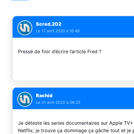
Scred.202
Le
17 avril 2020 à 16:49
Pressé de finir d’écrire l’article Fred ?
Rachid
Le
21 avril 2020 à 06:25
Je déteste les series documentaires sur Apple TV+ 
Netflix, je trouve ça dommage ça gâche tout et j