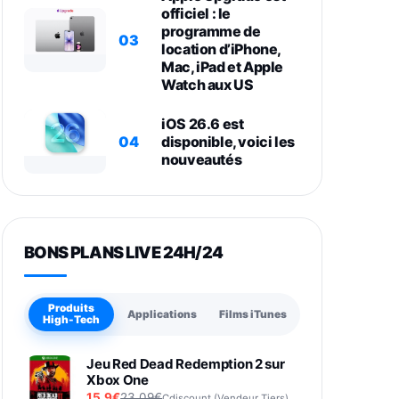
officiel : le
programme de
03
location d’iPhone,
Mac, iPad et Apple
Watch aux US
iOS 26.6 est
04
disponible, voici les
nouveautés
BONS PLANS LIVE 24H/24
Produits
Applications
Films iTunes
High-Tech
Jeu Red Dead Redemption 2 sur
Xbox One
15,9€
23,09€
Cdiscount (Vendeur Tiers)