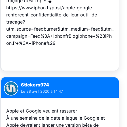
traçage c’est top !! 🤪
https://www.iphon.fr/post/apple-google-
renforcent-confidentialite-de-leur-outil-de-
tracage?
utm_source=feedburner&utm_medium=feed&utm_
campaign=Feed%3A+IphonfrBlogIphone+%28iPh
on.fr+%3A+iPhone%29
Stickers974
Le
28 avril 2020 à 14:47
Apple et Google veulent rassurer
À une semaine de la date à laquelle Google et
Apple devraient lancer une version bêta de