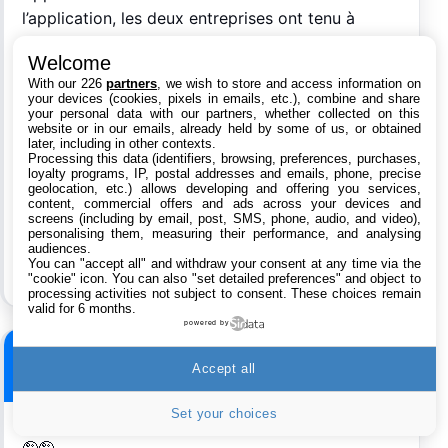
l’application, les deux entreprises ont tenu à
rassurer les utilisateurs en dévoilant de nouvelles
Welcome
mesures allant dans le sens de la vie privée.
With our 226
partners
, we wish to store and access information on
your devices (cookies, pixels in emails, etc.), combine and share
Apple et Google ont indiqué que des relevés de
your personal data with our partners, whether collected on this
website or in our emails, already held by some of us, or obtained
votre localisation seraient effectués toutes les 5
later, including in other contexts.
minutes et le temps d’exposition maximum sera
Processing this data (identifiers, browsing, preferences, purchases,
loyalty programs, IP, postal addresses and emails, phone, precise
limité à 30 minutes. Les données de localisation
geolocation, etc.) allows developing and offering you services,
content, commercial offers and ads across your devices and
ne seront pas enregistrées
screens (including by email, post, SMS, phone, audio, and video),
personalising them, measuring their performance, and analysing
audiences.
You can "accept all" and withdraw your consent at any time via the
"cookie" icon
. You can also "set detailed preferences" and object to
processing activities not subject to consent. These choices remain
valid for 6 months.
powered by
Stickers974
Accept all
Le
28 avril 2020 à 14:47
Set your choices