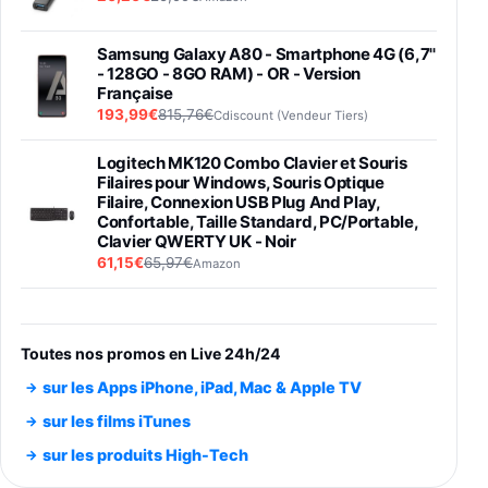
Samsung Galaxy A80 - Smartphone 4G (6,7''
- 128GO - 8GO RAM) - OR - Version
Française
193,99€
815,76€
Cdiscount (Vendeur Tiers)
Logitech MK120 Combo Clavier et Souris
Filaires pour Windows, Souris Optique
Filaire, Connexion USB Plug And Play,
Confortable, Taille Standard, PC/Portable,
Clavier QWERTY UK - Noir
61,15€
65,97€
Amazon
PIONEER PLX-500 Blanche - Platine vinyle à
entraénement direct 3 vitesses (33-45-78
trs/min) avec pre-ampli intégré et port USB
Toutes nos promos en Live 24h/24
348,99€
384,71€
Amazon
sur les Apps iPhone, iPad, Mac & Apple TV
Smartphone SAMSUNG Galaxy S26 Ultra
sur les films iTunes
Noir 256Go
sur les produits High-Tech
891,99€
1199€
Fnac (Vendeur Tiers)