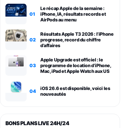
Le récap Apple de la semaine :
01
iPhone, IA, résultats records et
AirPods au menu
Résultats Apple T3 2026 : l’iPhone
02
progresse, record du chiffre
d’affaires
Apple Upgrade est officiel : le
03
programme de location d’iPhone,
Mac, iPad et Apple Watch aux US
iOS 26.6 est disponible, voici les
04
nouveautés
BONS PLANS LIVE 24H/24