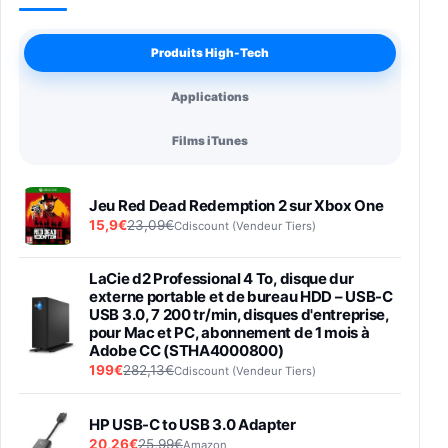
Produits High-Tech
Applications
Films iTunes
Jeu Red Dead Redemption 2 sur Xbox One
15,9€
23,09€
Cdiscount (Vendeur Tiers)
LaCie d2 Professional 4 To, disque dur
externe portable et de bureau HDD – USB-C
USB 3.0, 7 200 tr/min, disques d'entreprise,
pour Mac et PC, abonnement de 1 mois à
Adobe CC (STHA4000800)
199€
282,13€
Cdiscount (Vendeur Tiers)
HP USB-C to USB 3.0 Adapter
20,26€
25,99€
Amazon