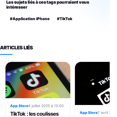
Les sujets liés à ces tags pourraient vous
intéresser
#Application iPhone
#TikTok
ARTICLES LIÉS
App Store
4 juillet 2025 à 13:00
TikTok : les coulisses
App Store
7 avril 202