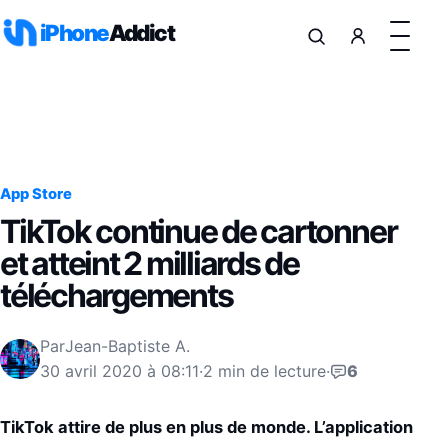
Aller au contenu
iPhone
Addict
App Store
TikTok continue de cartonner
et atteint 2 milliards de
téléchargements
Par
Jean-Baptiste A.
30 avril 2020 à 08:11
·
2 min de lecture
·
6
TikTok attire de plus en plus de monde. L’application