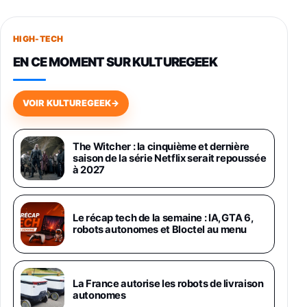
Smartphone SAMSUNG Galaxy S26+ Violet
256Go
HIGH-TECH
749,99€
1240,43€
Fnac (Vendeur Tiers)
EN CE MOMENT SUR KULTUREGEEK
Galaxy S26 256 Go Bleu
648,63€
834,71€
Fnac (Vendeur Tiers)
VOIR KULTUREGEEK
→
Samsung Galaxy Miracle Ultra, Smartphone
Android 5G avec Galaxy AI, 512 Go,
The Witcher : la cinquième et dernière
Chargeur Secteur Rapide 25W Inclus,
saison de la série Netflix serait repoussée
Smartphone déverrouillé, Noir, Version FR
à 2027
1019€
1399€
Fnac (Vendeur Tiers)
Galaxy S26 Ultra 512 Go Bleu
Le récap tech de la semaine : IA, GTA 6,
1019€
1399€
robots autonomes et Bloctel au menu
Fnac (Vendeur Tiers)
Galaxy S26 Ultra 256 Go Violet
La France autorise les robots de livraison
892€
1199€
Fnac (Vendeur Tiers)
autonomes