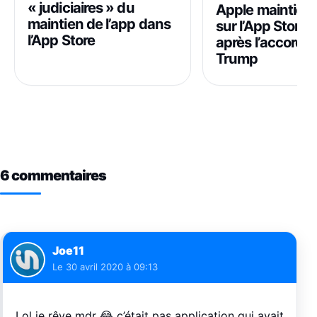
« judiciaires » du
Apple maintient
maintien de l’app dans
sur l’App Store 
l’App Store
après l’accord d
Trump
6 commentaires
Joe11
Le
30 avril 2020 à 09:13
Lol je rêve mdr 😂 c’était pas application qui avait