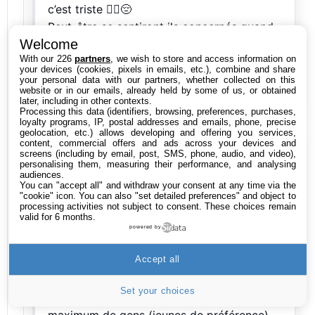
c’est triste 🤷‍♂️😔
Peut-être se sentiront ils concernés quand
Welcome
un de leur proche décédera.
With our 226
partners
, we wish to store and access information on
your devices (cookies, pixels in emails, etc.), combine and share
your personal data with our partners, whether collected on this
website or in our emails, already held by some of us, or obtained
later, including in other contexts.
Processing this data (identifiers, browsing, preferences, purchases,
loyalty programs, IP, postal addresses and emails, phone, precise
geolocation, etc.) allows developing and offering you services,
content, commercial offers and ads across your devices and
capmalo
screens (including by email, post, SMS, phone, audio, and video),
Le
4 mai 2020 à 12:29
personalising them, measuring their performance, and analysing
audiences.
You can "accept all" and withdraw your consent at any time via the
"cookie" icon
. You can also "set detailed preferences" and object to
processing activities not subject to consent. These choices remain
Pour quoi faire ? Tant qu’il n’y a pas de
valid for 6 months.
vaccin (si il y a un vaccin un jour) on est
powered by
tous condamnés à l’attraper. Y’a vraiment
Accept all
des gens qui pensent qu’on va y échapper
comme ça par magie ? Le SEUL moyen
Set your choices
d’arrêter l’épidémie c’est soit qu’un