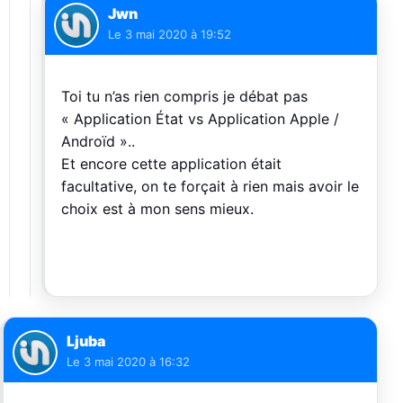
Jwn
Le
3 mai 2020 à 19:52
Toi tu n’as rien compris je débat pas
« Application État vs Application Apple /
Androïd »..
Et encore cette application était
facultative, on te forçait à rien mais avoir le
choix est à mon sens mieux.
Ljuba
Le
3 mai 2020 à 16:32