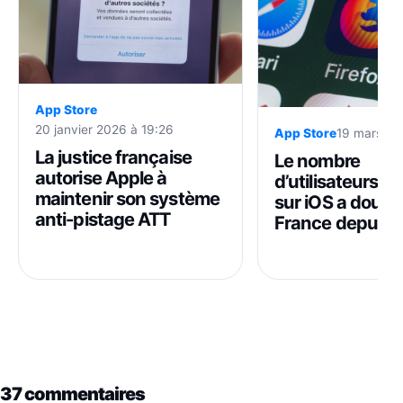
App Store
20 janvier 2026 à 19:26
App Store
19 mars 20
La justice française
Le nombre
autorise Apple à
d’utilisateurs de
maintenir son système
sur iOS a doubl
anti-pistage ATT
France depuis 
37 commentaires