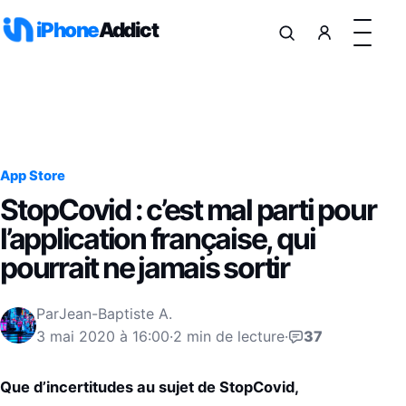
Aller au contenu
iPhone
Addict
App Store
StopCovid : c’est mal parti pour
l’application française, qui
pourrait ne jamais sortir
Par
Jean-Baptiste A.
3 mai 2020 à 16:00
·
2 min de lecture
·
37
Que d’incertitudes au sujet de StopCovid,