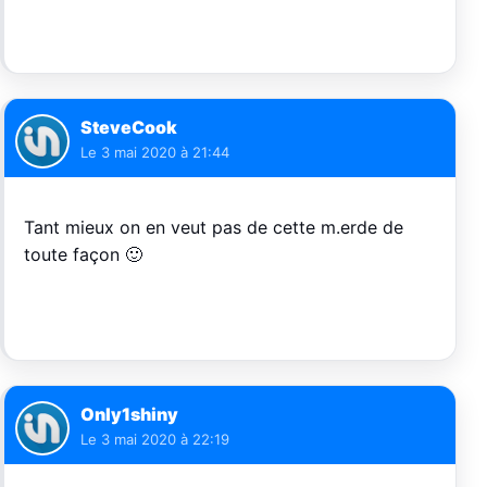
SteveCook
Le
3 mai 2020 à 21:44
Tant mieux on en veut pas de cette m.erde de
toute façon 🙂
Only1shiny
Le
3 mai 2020 à 22:19