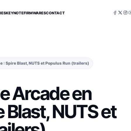
IES
KEYNOTE
FIRMWARES
CONTACT
 : Spire Blast, NUTS et Populus Run (trailers)
ple Arcade en
e Blast, NUTS et
ailers)