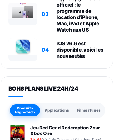
officiel : le
programme de
03
location d’iPhone,
Mac, iPad et Apple
Watch aux US
iOS 26.6 est
04
disponible, voici les
nouveautés
BONS PLANS LIVE 24H/24
Produits
Applications
Films iTunes
High-Tech
Jeu Red Dead Redemption 2 sur
Xbox One
15,9€
23,09€
Cdiscount (Vendeur Tiers)