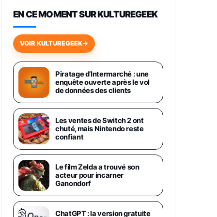
648,63€
834,71€
Fnac (Vendeur Tiers)
EN CE MOMENT SUR KULTUREGEEK
Samsung Galaxy Miracle Ultra,
Smartphone Android 5G avec
VOIR KULTUREGEEK
→
Galaxy AI, 512 Go, Chargeur
Secteur Rapide 25W Inclus,
Smartphone déverrouillé, Noir,
Version FR
Piratage d’Intermarché : une
1019€
1399€
enquête ouverte après le vol
Fnac (Vendeur Tiers)
de données des clients
Galaxy S26 Ultra 512 Go Bleu
1019€
1399€
Fnac (Vendeur Tiers)
Les ventes de Switch 2 ont
chuté, mais Nintendo reste
confiant
Galaxy S26 Ultra 256 Go Violet
892€
1199€
Fnac (Vendeur Tiers)
Le film Zelda a trouvé son
acteur pour incarner
Philips SHK2000BL - Casque
Ganondorf
Enfant - Bleu & Répartiteur Audio
5 Casques, Blanc
24,94€
29,96€
Fnac (Vendeur Tiers)
ChatGPT : la version gratuite