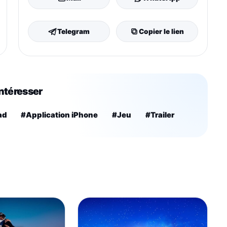
Telegram
Copier le lien
intéresser
ad
#Application iPhone
#Jeu
#Trailer