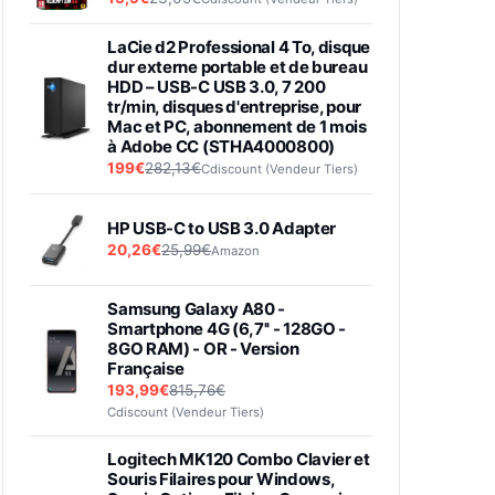
LaCie d2 Professional 4 To, disque
dur externe portable et de bureau
HDD – USB-C USB 3.0, 7 200
tr/min, disques d'entreprise, pour
Mac et PC, abonnement de 1 mois
à Adobe CC (STHA4000800)
199€
282,13€
Cdiscount (Vendeur Tiers)
HP USB-C to USB 3.0 Adapter
20,26€
25,99€
Amazon
Samsung Galaxy A80 -
Smartphone 4G (6,7'' - 128GO -
8GO RAM) - OR - Version
Française
193,99€
815,76€
Cdiscount (Vendeur Tiers)
Logitech MK120 Combo Clavier et
Souris Filaires pour Windows,