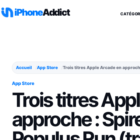
Aller au contenu
iPhone
Addict
CATÉGOR
Accueil
App Store
Trois titres Apple Arcade en approche
App Store
Trois titres Ap
approche : Spir
Populus Run (tr