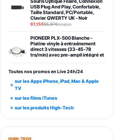
Souris Optique Filaire, Connexion
USB Plug And Play, Confortable,
Taille Standard, PC/Portable,
Clavier QWERTY UK - Noir
61,15€
65,97€
Amazon
PIONEER PLX-500 Blanche -
Platine vinyle à entraénement
direct 3 vitesses (33-45-78
trs/min) avec pre-ampli intégré et
port USB
348,99€
384,71€
Amazon
Toutes nos promos en Live 24h/24
Smartphone SAMSUNG Galaxy
sur les Apps iPhone, iPad, Mac & Apple
S26 Ultra Noir 256Go
TV
891,99€
1199€
Fnac (Vendeur Tiers)
sur les films iTunes
Smartphone SAMSUNG Galaxy
sur les produits High-Tech
S26+ Violet 256Go
749,99€
1240,43€
Fnac (Vendeur Tiers)
Galaxy S26 256 Go Bleu
HIGH-TECH