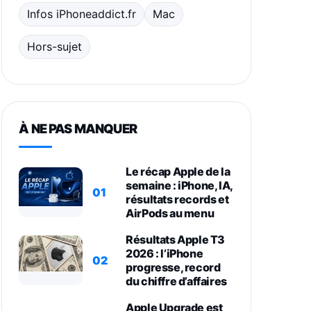
Infos iPhoneaddict.fr
Mac
Hors-sujet
À NE PAS MANQUER
Le récap Apple de la
semaine : iPhone, IA,
01
résultats records et
AirPods au menu
Résultats Apple T3
2026 : l’iPhone
02
progresse, record
du chiffre d’affaires
Apple Upgrade est