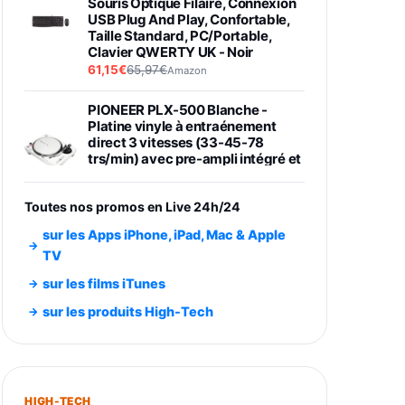
Souris Optique Filaire, Connexion
USB Plug And Play, Confortable,
Taille Standard, PC/Portable,
Clavier QWERTY UK - Noir
61,15€
65,97€
Amazon
PIONEER PLX-500 Blanche -
Platine vinyle à entraénement
direct 3 vitesses (33-45-78
trs/min) avec pre-ampli intégré et
port USB
348,99€
384,71€
Amazon
Toutes nos promos en Live 24h/24
Smartphone SAMSUNG Galaxy
sur les Apps iPhone, iPad, Mac & Apple
S26 Ultra Noir 256Go
TV
891,99€
1199€
Fnac (Vendeur Tiers)
sur les films iTunes
Smartphone SAMSUNG Galaxy
sur les produits High-Tech
S26+ Violet 256Go
749,99€
1240,43€
Fnac (Vendeur Tiers)
Galaxy S26 256 Go Bleu
HIGH-TECH