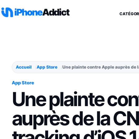
Aller au contenu
iPhone
Addict
CATÉGOR
Accueil
App Store
Une plainte contre Apple auprès de la
App Store
Une plainte con
auprès de la CNI
tracking d’iOS 