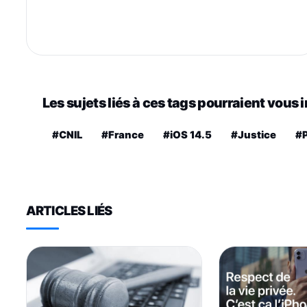
Les sujets liés à ces tags pourraient vous 
#CNIL
#France
#iOS 14.5
#Justice
#P
ARTICLES LIÉS