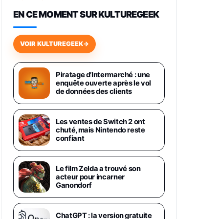
648,63€
834,71€
Fnac (Vendeur Tiers)
EN CE MOMENT SUR KULTUREGEEK
Samsung Galaxy Miracle Ultra,
Smartphone Android 5G avec
VOIR KULTUREGEEK
→
Galaxy AI, 512 Go, Chargeur
Secteur Rapide 25W Inclus,
Smartphone déverrouillé, Noir,
Version FR
Piratage d’Intermarché : une
1019€
1399€
enquête ouverte après le vol
Fnac (Vendeur Tiers)
de données des clients
Galaxy S26 Ultra 512 Go Bleu
1019€
1399€
Fnac (Vendeur Tiers)
Les ventes de Switch 2 ont
chuté, mais Nintendo reste
confiant
Galaxy S26 Ultra 256 Go Violet
892€
1199€
Fnac (Vendeur Tiers)
Le film Zelda a trouvé son
acteur pour incarner
Philips SHK2000BL - Casque
Ganondorf
Enfant - Bleu & Répartiteur Audio
5 Casques, Blanc
24,94€
29,96€
Fnac (Vendeur Tiers)
ChatGPT : la version gratuite