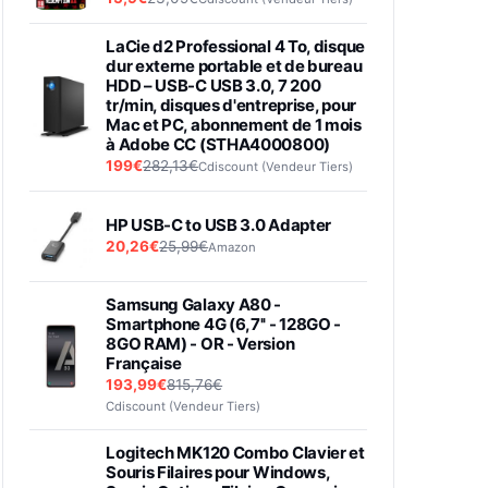
LaCie d2 Professional 4 To, disque
dur externe portable et de bureau
HDD – USB-C USB 3.0, 7 200
tr/min, disques d'entreprise, pour
Mac et PC, abonnement de 1 mois
à Adobe CC (STHA4000800)
199€
282,13€
Cdiscount (Vendeur Tiers)
HP USB-C to USB 3.0 Adapter
20,26€
25,99€
Amazon
Samsung Galaxy A80 -
Smartphone 4G (6,7'' - 128GO -
8GO RAM) - OR - Version
Française
193,99€
815,76€
Cdiscount (Vendeur Tiers)
Logitech MK120 Combo Clavier et
Souris Filaires pour Windows,