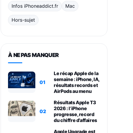
Infos iPhoneaddict.fr
Mac
Hors-sujet
À NE PAS MANQUER
Le récap Apple de la
semaine : iPhone, IA,
01
résultats records et
AirPods au menu
Résultats Apple T3
2026 : l’iPhone
02
progresse, record
du chiffre d’affaires
Apple Upgrade est