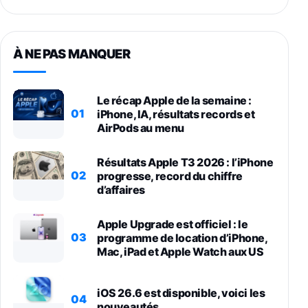
À NE PAS MANQUER
Le récap Apple de la semaine :
01
iPhone, IA, résultats records et
AirPods au menu
Résultats Apple T3 2026 : l’iPhone
02
progresse, record du chiffre
d’affaires
Apple Upgrade est officiel : le
03
programme de location d’iPhone,
Mac, iPad et Apple Watch aux US
iOS 26.6 est disponible, voici les
04
nouveautés