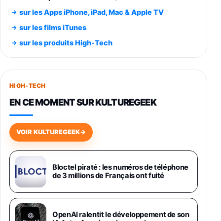
348,99€
384,71€
Amazon
sur les Apps iPhone, iPad, Mac & Apple TV
Smartphone SAMSUNG Galaxy S26 Ultra
sur les films iTunes
Noir 256Go
sur les produits High-Tech
891,99€
1199€
Fnac (Vendeur Tiers)
Smartphone SAMSUNG Galaxy S26+ Violet
256Go
HIGH-TECH
749,99€
1240,43€
Fnac (Vendeur Tiers)
EN CE MOMENT SUR KULTUREGEEK
Galaxy S26 256 Go Bleu
648,63€
834,71€
Fnac (Vendeur Tiers)
VOIR KULTUREGEEK
→
Samsung Galaxy Miracle Ultra, Smartphone
Android 5G avec Galaxy AI, 512 Go,
Chargeur Secteur Rapide 25W Inclus,
Bloctel piraté : les numéros de téléphone
de 3 millions de Français ont fuité
Smartphone déverrouillé, Noir, Version FR
1019€
1399€
Fnac (Vendeur Tiers)
Galaxy S26 Ultra 512 Go Bleu
OpenAI ralentit le développement de son