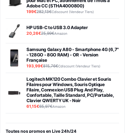
pour Mac et PC, abonnement de 1 mois à
Adobe CC (STHA4000800)
199€
282,13€
Cdiscount (Vendeur Tiers)
HP USB-C to USB 3.0 Adapter
20,26€
25,99€
Amazon
Samsung Galaxy A80 - Smartphone 4G (6,7''
- 128GO - 8GO RAM) - OR - Version
Française
193,99€
815,76€
Cdiscount (Vendeur Tiers)
Logitech MK120 Combo Clavier et Souris
Filaires pour Windows, Souris Optique
Filaire, Connexion USB Plug And Play,
Confortable, Taille Standard, PC/Portable,
Clavier QWERTY UK - Noir
61,15€
65,97€
Amazon
PIONEER PLX-500 Blanche - Platine vinyle à
entraénement direct 3 vitesses (33-45-78
trs/min) avec pre-ampli intégré et port USB
Toutes nos promos en Live 24h/24