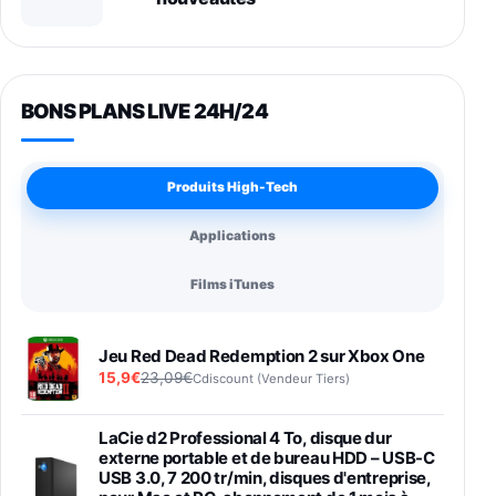
BONS PLANS LIVE 24H/24
Produits High-Tech
Applications
Films iTunes
Jeu Red Dead Redemption 2 sur Xbox One
15,9€
23,09€
Cdiscount (Vendeur Tiers)
LaCie d2 Professional 4 To, disque dur
externe portable et de bureau HDD – USB-C
USB 3.0, 7 200 tr/min, disques d'entreprise,