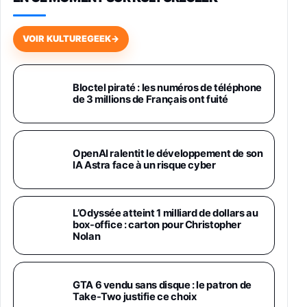
Galaxy S26 256 Go Bleu
648,63€
834,71€
Fnac (Vendeur Tiers)
VOIR KULTUREGEEK
→
Samsung Galaxy Miracle Ultra, Smartphone
Android 5G avec Galaxy AI, 512 Go,
Chargeur Secteur Rapide 25W Inclus,
Bloctel piraté : les numéros de téléphone
de 3 millions de Français ont fuité
Smartphone déverrouillé, Noir, Version FR
1019€
1399€
Fnac (Vendeur Tiers)
Galaxy S26 Ultra 512 Go Bleu
OpenAI ralentit le développement de son
1019€
1399€
IA Astra face à un risque cyber
Fnac (Vendeur Tiers)
Galaxy S26 Ultra 256 Go Violet
L’Odyssée atteint 1 milliard de dollars au
892€
1199€
Fnac (Vendeur Tiers)
box-office : carton pour Christopher
Nolan
Philips SHK2000BL - Casque Enfant - Bleu &
Répartiteur Audio 5 Casques, Blanc
24,94€
29,96€
GTA 6 vendu sans disque : le patron de
Fnac (Vendeur Tiers)
Take-Two justifie ce choix