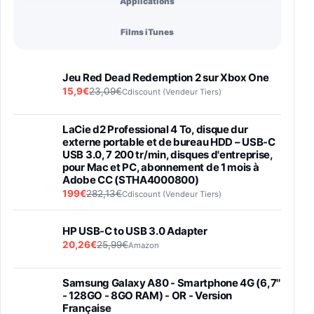
Applications
Films iTunes
Jeu Red Dead Redemption 2 sur Xbox One
15,9€
23,09€
Cdiscount (Vendeur Tiers)
LaCie d2 Professional 4 To, disque dur
externe portable et de bureau HDD – USB-C
USB 3.0, 7 200 tr/min, disques d'entreprise,
pour Mac et PC, abonnement de 1 mois à
Adobe CC (STHA4000800)
199€
282,13€
Cdiscount (Vendeur Tiers)
HP USB-C to USB 3.0 Adapter
20,26€
25,99€
Amazon
Samsung Galaxy A80 - Smartphone 4G (6,7''
- 128GO - 8GO RAM) - OR - Version
Française