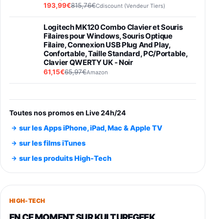
193,99€
815,76€
Cdiscount (Vendeur Tiers)
Logitech MK120 Combo Clavier et Souris
Filaires pour Windows, Souris Optique
Filaire, Connexion USB Plug And Play,
Confortable, Taille Standard, PC/Portable,
Clavier QWERTY UK - Noir
61,15€
65,97€
Amazon
PIONEER PLX-500 Blanche - Platine vinyle à
entraénement direct 3 vitesses (33-45-78
trs/min) avec pre-ampli intégré et port USB
Toutes nos promos en Live 24h/24
348,99€
384,71€
Amazon
sur les Apps iPhone, iPad, Mac & Apple TV
Smartphone SAMSUNG Galaxy S26 Ultra
sur les films iTunes
Noir 256Go
sur les produits High-Tech
891,99€
1199€
Fnac (Vendeur Tiers)
Smartphone SAMSUNG Galaxy S26+ Violet
256Go
HIGH-TECH
749,99€
1240,43€
Fnac (Vendeur Tiers)
EN CE MOMENT SUR KULTUREGEEK