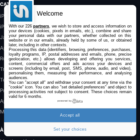
Galaxy S25 FE 6,7\" 5G Nano SIM 128 Go
CATÉGORIES
Blanc
Welcome
489,99€
647,51€
Fnac (Vendeur Tiers)
iPhone
iPad
With our 226
partners
, we wish to store and access information on
DeLonghi ECAM290.22.b
your devices (cookies, pixels in emails, etc.), combine and share
your personal data with our partners, whether collected on this
357,4€
389,7€
Cdiscount (Vendeur Tiers)
Jailbreak
website or in our emails, already held by some of us, or obtained
later, including in other contexts.
Applications
Processing this data (identifiers, browsing, preferences, purchases,
loyalty programs, IP, postal addresses and emails, phone, precise
Jeu FIFA 20 sur PC (code à télécharger)
Rumeurs
geolocation, etc.) allows developing and offering you services,
45,98€
57,99€
Rue Du Commerce (Vendeur Tiers)
content, commercial offers and ads across your devices and
screens (including by email, post, SMS, phone, audio, and video),
Trucs & astuces
personalising them, measuring their performance, and analysing
audiences.
Tests
You can "accept all" and withdraw your consent at any time via the
"cookie" icon
. You can also "set detailed preferences" and object to
Promos
processing activities not subject to consent. These choices remain
valid for 6 months.
Apple
powered by
Mac
Accept all
Set your choices
À PROPOS