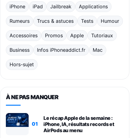
iPhone
iPad
Jailbreak
Applications
Rumeurs
Trucs & astuces
Tests
Humour
Accessoires
Promos
Apple
Tutoriaux
Business
Infos iPhoneaddict.fr
Mac
Hors-sujet
À NE PAS MANQUER
Le récap Apple de la semaine :
01
iPhone, IA, résultats records et
AirPods au menu