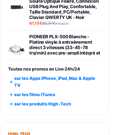
Souris Optique Filaire, Connexion
USB Plug And Play, Confortable,
Taille Standard, PC/Portable,
Clavier QWERTY UK - Noir
61,15€
65,97€
Amazon
PIONEER PLX-500 Blanche -
Platine vinyle à entraénement
direct 3 vitesses (33-45-78
trs/min) avec pre-ampli intégré et
port USB
348,99€
384,71€
Amazon
Toutes nos promos en Live 24h/24
Smartphone SAMSUNG Galaxy
sur les Apps iPhone, iPad, Mac & Apple
S26 Ultra Noir 256Go
TV
891,99€
1199€
Fnac (Vendeur Tiers)
sur les films iTunes
Smartphone SAMSUNG Galaxy
sur les produits High-Tech
S26+ Violet 256Go
749,99€
1240,43€
Fnac (Vendeur Tiers)
Galaxy S26 256 Go Bleu
HIGH-TECH