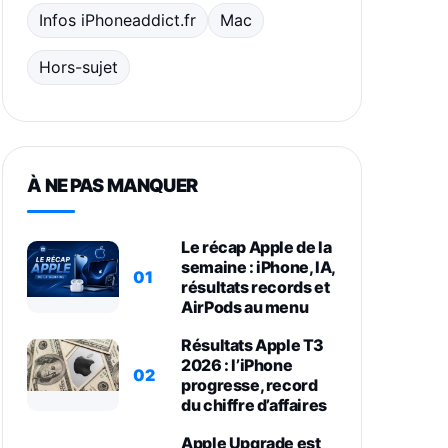
Infos iPhoneaddict.fr
Mac
Hors-sujet
À NE PAS MANQUER
Le récap Apple de la
semaine : iPhone, IA,
01
résultats records et
AirPods au menu
Résultats Apple T3
2026 : l’iPhone
02
progresse, record
du chiffre d’affaires
Apple Upgrade est