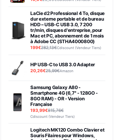
LaCie d2 Professional 4 To, disque
dur externe portable et de bureau
HDD – USB-C USB 3.0, 7 200
tr/min, disques d'entreprise, pour
Mac et PC, abonnement de 1 mois
à Adobe CC (STHA4000800)
199€
282,13€
Cdiscount (Vendeur Tiers)
HP USB-C to USB 3.0 Adapter
20,26€
25,99€
Amazon
Samsung Galaxy A80 -
Smartphone 4G (6,7'' - 128GO -
8GO RAM) - OR - Version
Française
193,99€
815,76€
Cdiscount (Vendeur Tiers)
Logitech MK120 Combo Clavier et
Souris Filaires pour Windows,