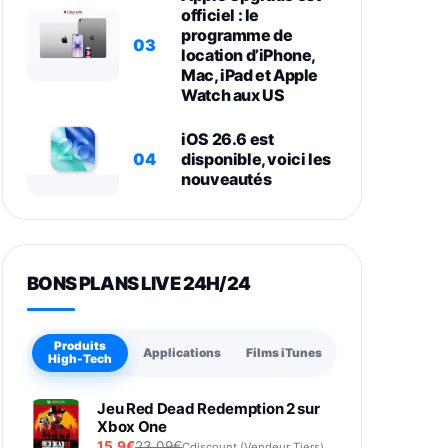
officiel : le
programme de
03
location d’iPhone,
Mac, iPad et Apple
Watch aux US
iOS 26.6 est
04
disponible, voici les
nouveautés
BONS PLANS LIVE 24H/24
Produits
Applications
Films iTunes
High-Tech
Jeu Red Dead Redemption 2 sur
Xbox One
15,9€
23,09€
Cdiscount (Vendeur Tiers)