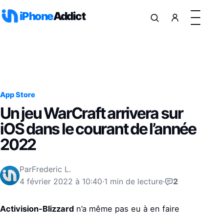
Aller au contenu
iPhone
Addict
App Store
Un jeu WarCraft arrivera sur
iOS dans le courant de l’année
2022
Par
Frederic L.
4 février 2022 à 10:40
·
1 min de lecture
·
2
Activision-Blizzard
n’a même pas eu à en faire