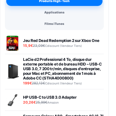
Produits High-Tech
Applications
Films iTunes
Jeu Red Dead Redemption 2 sur Xbox One
15,9€
23,09€
Cdiscount (Vendeur Tiers)
LaCie d2 Professional 4 To, disque dur
externe portable et de bureau HDD – USB-C
USB 3.0, 7 200 tr/min, disques d'entreprise,
pour Mac et PC, abonnement de 1 mois à
Adobe CC (STHA4000800)
199€
282,13€
Cdiscount (Vendeur Tiers)
HP USB-C to USB 3.0 Adapter
20,26€
25,99€
Amazon