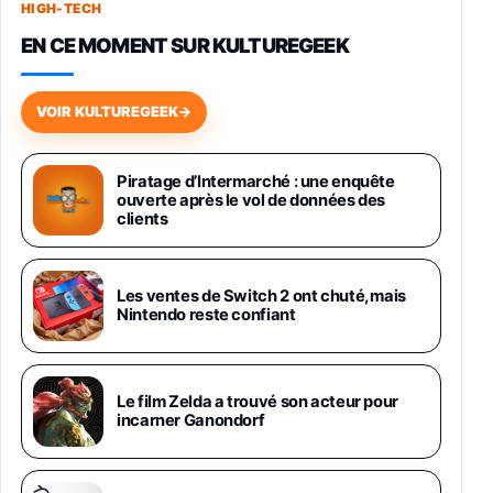
HIGH-TECH
749,99€
1240,43€
Fnac (Vendeur Tiers)
EN CE MOMENT SUR KULTUREGEEK
Galaxy S26 256 Go Bleu
648,63€
834,71€
Fnac (Vendeur Tiers)
VOIR KULTUREGEEK
→
Samsung Galaxy Miracle Ultra, Smartphone
Android 5G avec Galaxy AI, 512 Go,
Piratage d’Intermarché : une enquête
Chargeur Secteur Rapide 25W Inclus,
ouverte après le vol de données des
Smartphone déverrouillé, Noir, Version FR
clients
1019€
1399€
Fnac (Vendeur Tiers)
Galaxy S26 Ultra 512 Go Bleu
Les ventes de Switch 2 ont chuté, mais
1019€
1399€
Nintendo reste confiant
Fnac (Vendeur Tiers)
Galaxy S26 Ultra 256 Go Violet
Le film Zelda a trouvé son acteur pour
892€
1199€
Fnac (Vendeur Tiers)
incarner Ganondorf
Philips SHK2000BL - Casque Enfant - Bleu &
Répartiteur Audio 5 Casques, Blanc