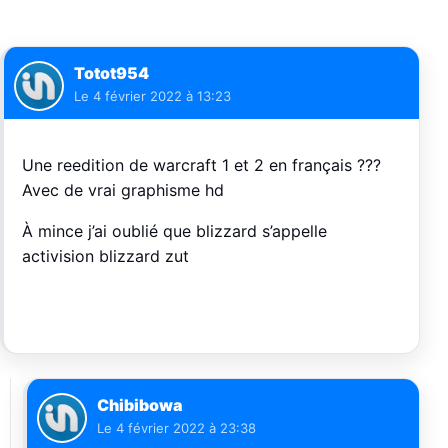
Totot954
Le
4 février 2022 à 13:23
Une reedition de warcraft 1 et 2 en français ???
Avec de vrai graphisme hd
À mince j’ai oublié que blizzard s’appelle
activision blizzard zut
Chibibowa
Le
4 février 2022 à 23:38