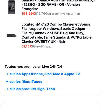
Samsung Galaxy A80 - Smartphone 4G (6,7''
- 128GO - 8GO RAM) - OR - Version
Française
193,99€
815,76€
Cdiscount (Vendeur Tiers)
Logitech MK120 Combo Clavier et Souris
Filaires pour Windows, Souris Optique
Filaire, Connexion USB Plug And Play,
Confortable, Taille Standard, PC/Portable,
Clavier QWERTY UK - Noir
61,15€
65,97€
Amazon
PIONEER PLX-500 Blanche - Platine vinyle à
entraénement direct 3 vitesses (33-45-78
trs/min) avec pre-ampli intégré et port USB
Toutes nos promos en Live 24h/24
348,99€
384,71€
Amazon
sur les Apps iPhone, iPad, Mac & Apple TV
Smartphone SAMSUNG Galaxy S26 Ultra
sur les films iTunes
Noir 256Go
sur les produits High-Tech
891,99€
1199€
Fnac (Vendeur Tiers)
Smartphone SAMSUNG Galaxy S26+ Violet
256Go