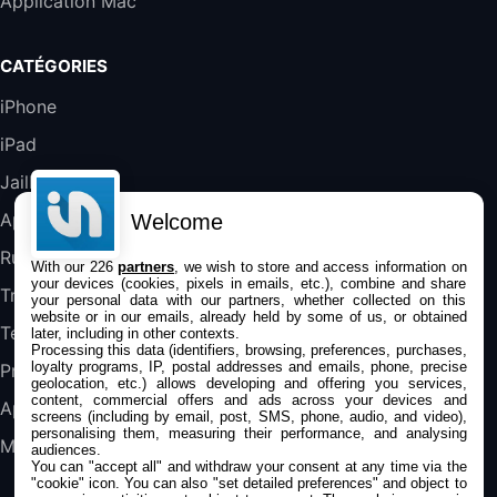
Application Mac
289,47€
317,71€
Boulanger
Galaxy S25 FE 6,7\" 5G Nano SIM 128 Go
CATÉGORIES
Blanc
489,99€
647,51€
Fnac (Vendeur Tiers)
iPhone
iPad
DeLonghi ECAM290.22.b
357,4€
389,7€
Cdiscount (Vendeur Tiers)
Jailbreak
Applications
Welcome
Jeu FIFA 20 sur PC (code à télécharger)
Rumeurs
With our 226
partners
, we wish to store and access information on
45,98€
57,99€
Rue Du Commerce (Vendeur Tiers)
your devices (cookies, pixels in emails, etc.), combine and share
Trucs & astuces
your personal data with our partners, whether collected on this
website or in our emails, already held by some of us, or obtained
Tests
later, including in other contexts.
Processing this data (identifiers, browsing, preferences, purchases,
loyalty programs, IP, postal addresses and emails, phone, precise
Promos
geolocation, etc.) allows developing and offering you services,
content, commercial offers and ads across your devices and
Apple
screens (including by email, post, SMS, phone, audio, and video),
personalising them, measuring their performance, and analysing
Mac
audiences.
You can "accept all" and withdraw your consent at any time via the
"cookie" icon
. You can also "set detailed preferences" and object to