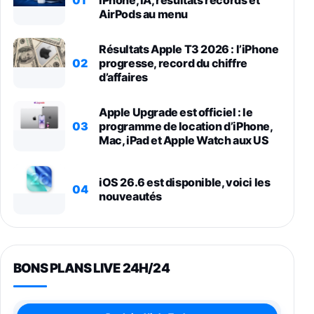
iPhone, IA, résultats records et
AirPods au menu
Résultats Apple T3 2026 : l’iPhone
02
progresse, record du chiffre
d’affaires
Apple Upgrade est officiel : le
03
programme de location d’iPhone,
Mac, iPad et Apple Watch aux US
iOS 26.6 est disponible, voici les
04
nouveautés
BONS PLANS LIVE 24H/24