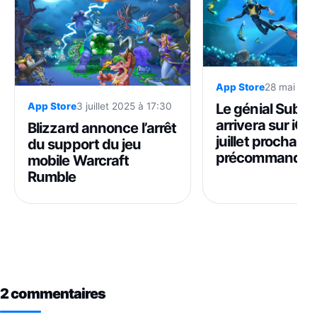
App Store
28 mai 202
Le génial Subna
App Store
3 juillet 2025 à 17:30
arrivera sur iOS 
Blizzard annonce l’arrêt
juillet prochain (
du support du jeu
précommande)
mobile Warcraft
Rumble
2 commentaires