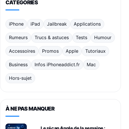
CATÉGORIES
iPhone
iPad
Jailbreak
Applications
Rumeurs
Trucs & astuces
Tests
Humour
Accessoires
Promos
Apple
Tutoriaux
Business
Infos iPhoneaddict.fr
Mac
Hors-sujet
À NE PAS MANQUER
Le récap Apple de la semaine :