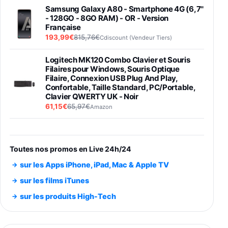
Samsung Galaxy A80 - Smartphone 4G (6,7''
- 128GO - 8GO RAM) - OR - Version
Française
193,99€
815,76€
Cdiscount (Vendeur Tiers)
Logitech MK120 Combo Clavier et Souris
Filaires pour Windows, Souris Optique
Filaire, Connexion USB Plug And Play,
Confortable, Taille Standard, PC/Portable,
Clavier QWERTY UK - Noir
61,15€
65,97€
Amazon
PIONEER PLX-500 Blanche - Platine vinyle à
entraénement direct 3 vitesses (33-45-78
trs/min) avec pre-ampli intégré et port USB
Toutes nos promos en Live 24h/24
348,99€
384,71€
Amazon
sur les Apps iPhone, iPad, Mac & Apple TV
Smartphone SAMSUNG Galaxy S26 Ultra
sur les films iTunes
Noir 256Go
sur les produits High-Tech
891,99€
1199€
Fnac (Vendeur Tiers)
Smartphone SAMSUNG Galaxy S26+ Violet