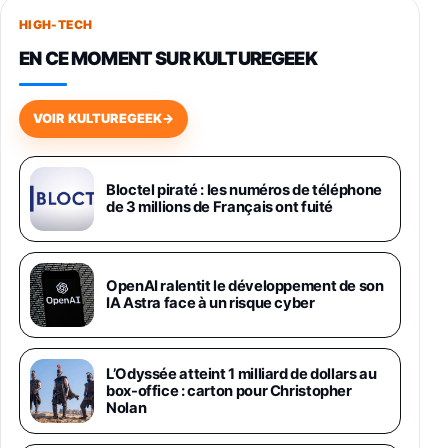
256Go
HIGH-TECH
749,99€
1240,43€
Fnac (Vendeur Tiers)
EN CE MOMENT SUR KULTUREGEEK
Galaxy S26 256 Go Bleu
648,63€
834,71€
Fnac (Vendeur Tiers)
VOIR KULTUREGEEK
→
Samsung Galaxy Miracle Ultra, Smartphone
Android 5G avec Galaxy AI, 512 Go,
Chargeur Secteur Rapide 25W Inclus,
Bloctel piraté : les numéros de téléphone
de 3 millions de Français ont fuité
Smartphone déverrouillé, Noir, Version FR
1019€
1399€
Fnac (Vendeur Tiers)
Galaxy S26 Ultra 512 Go Bleu
OpenAI ralentit le développement de son
1019€
1399€
IA Astra face à un risque cyber
Fnac (Vendeur Tiers)
Galaxy S26 Ultra 256 Go Violet
L’Odyssée atteint 1 milliard de dollars au
892€
1199€
Fnac (Vendeur Tiers)
box-office : carton pour Christopher
Nolan
Philips SHK2000BL - Casque Enfant - Bleu &