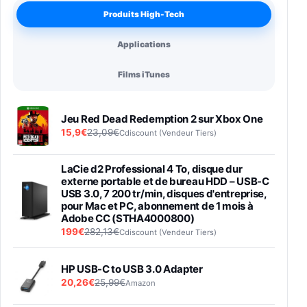
Produits High-Tech
Applications
Films iTunes
Jeu Red Dead Redemption 2 sur Xbox One
15,9€
23,09€
Cdiscount (Vendeur Tiers)
LaCie d2 Professional 4 To, disque dur
externe portable et de bureau HDD – USB-C
USB 3.0, 7 200 tr/min, disques d'entreprise,
pour Mac et PC, abonnement de 1 mois à
Adobe CC (STHA4000800)
199€
282,13€
Cdiscount (Vendeur Tiers)
HP USB-C to USB 3.0 Adapter
20,26€
25,99€
Amazon