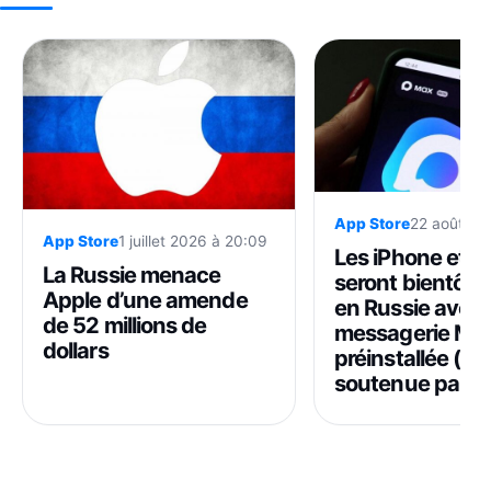
App Store
22 août 20
App Store
1 juillet 2026 à 20:09
Les iPhone et i
La Russie menace
seront bientôt 
Apple d’une amende
en Russie avec 
de 52 millions de
messagerie Ma
dollars
préinstallée (et
soutenue par 