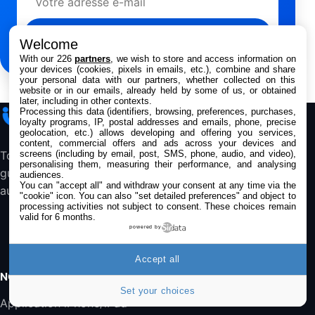
Android, 128 Go, Smartphone déverrouillé,
Gris
S’inscrire
284,99€
431,39€
Cdiscount (Vendeur Tiers)
Welcome
With our 226
partners
, we wish to store and access information on
Jabra Biz 1500 USB-A Casque Stereo -
your devices (cookies, pixels in emails, etc.), combine and share
Casque Filaire avec Microphone Antibruit,
your personal data with our partners, whether collected on this
Unité de Contrôle et Protection contre les
website or in our emails, already held by some of us, or obtained
later, including in other contexts.
Pics de Volume pour Téléphones de Bureau
Processing this data (identifiers, browsing, preferences, purchases,
iPhone
Addict
et Softphones
loyalty programs, IP, postal addresses and emails, phone, precise
44,43€
66,9€
Amazon
geolocation, etc.) allows developing and offering you services,
content, commercial offers and ads across your devices and
screens (including by email, post, SMS, phone, audio, and video),
Toute l’actualité Apple, les bons plans, les
Jabra Biz 2300 - Casque Mono supra-
personalising them, measuring their performance, and analysing
guides et les analyses pour suivre l’écosystème
auriculaire Quick Disconnect - Casque
audiences.
Filaire avec Microphone Antibruit Pour
You can "accept all" and withdraw your consent at any time via the
au quotidien.
"cookie" icon
. You can also "set detailed preferences" and object to
Téléphones de Bureau
processing activities not subject to consent. These choices remain
31,87€
88,29€
Amazon
valid for 6 months.
powered by
Accessoire iRobot Roomba - Kit de
Rémplacement Roomba Séries 600
Accept all
19,9€
23,99€
Amazon
NOS APPS
Set your choices
Harman Kardon SoundSticks 5 Haut-Parleur
Application iPhone/iPad