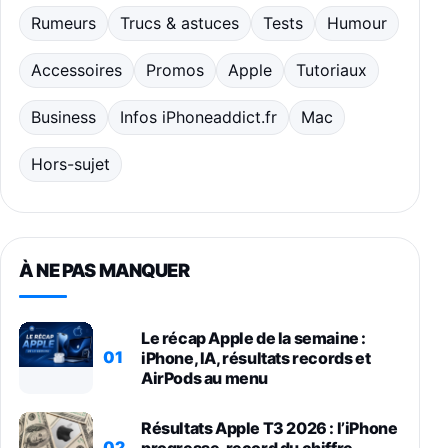
Rumeurs
Trucs & astuces
Tests
Humour
Accessoires
Promos
Apple
Tutoriaux
Business
Infos iPhoneaddict.fr
Mac
Hors-sujet
À NE PAS MANQUER
Le récap Apple de la semaine :
01
iPhone, IA, résultats records et
AirPods au menu
Résultats Apple T3 2026 : l’iPhone
02
progresse, record du chiffre