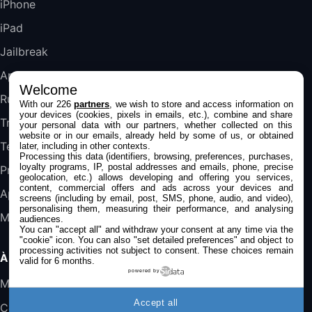
iPhone
iPad
DeLonghi ECAM290.22.b
357,4€
389,7€
Cdiscount (Vendeur Tiers)
Jailbreak
Applications
Welcome
Jeu FIFA 20 sur PC (code à télécharger)
Rumeurs
With our 226
partners
, we wish to store and access information on
45,98€
57,99€
Rue Du Commerce (Vendeur Tiers)
your devices (cookies, pixels in emails, etc.), combine and share
Trucs & astuces
your personal data with our partners, whether collected on this
website or in our emails, already held by some of us, or obtained
Tests
later, including in other contexts.
Processing this data (identifiers, browsing, preferences, purchases,
loyalty programs, IP, postal addresses and emails, phone, precise
Promos
geolocation, etc.) allows developing and offering you services,
content, commercial offers and ads across your devices and
Apple
screens (including by email, post, SMS, phone, audio, and video),
personalising them, measuring their performance, and analysing
Mac
audiences.
You can "accept all" and withdraw your consent at any time via the
"cookie" icon
. You can also "set detailed preferences" and object to
processing activities not subject to consent. These choices remain
À PROPOS
valid for 6 months.
powered by
Mentions légales
Accept all
Confidentialité