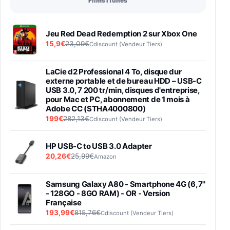
Films iTunes
Jeu Red Dead Redemption 2 sur Xbox One
15,9€
23,09€
Cdiscount (Vendeur Tiers)
LaCie d2 Professional 4 To, disque dur
externe portable et de bureau HDD – USB-C
USB 3.0, 7 200 tr/min, disques d'entreprise,
pour Mac et PC, abonnement de 1 mois à
Adobe CC (STHA4000800)
199€
282,13€
Cdiscount (Vendeur Tiers)
HP USB-C to USB 3.0 Adapter
20,26€
25,99€
Amazon
Samsung Galaxy A80 - Smartphone 4G (6,7''
- 128GO - 8GO RAM) - OR - Version
Française
193,99€
815,76€
Cdiscount (Vendeur Tiers)