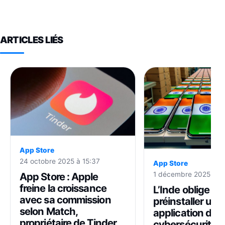
ARTICLES LIÉS
App Store
24 octobre 2025 à 15:37
App Store
App Store : Apple
1 décembre 2025 à 0
freine la croissance
L’Inde oblige Ap
avec sa commission
préinstaller une
selon Match,
application de
propriétaire de Tinder
cybersécurité s