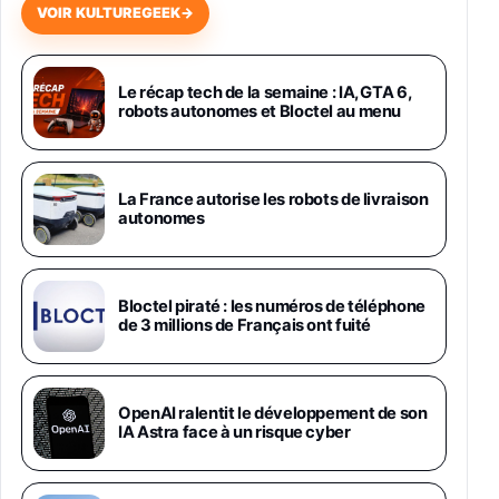
VOIR KULTUREGEEK
→
Samsung Galaxy Miracle Ultra, Smartphone
Android 5G avec Galaxy AI, 512 Go,
Chargeur Secteur Rapide 25W Inclus,
Le récap tech de la semaine : IA, GTA 6,
robots autonomes et Bloctel au menu
Smartphone déverrouillé, Noir, Version FR
1019€
1399€
Fnac (Vendeur Tiers)
Galaxy S26 Ultra 512 Go Bleu
La France autorise les robots de livraison
1019€
1399€
autonomes
Fnac (Vendeur Tiers)
Galaxy S26 Ultra 256 Go Violet
Bloctel piraté : les numéros de téléphone
892€
1199€
Fnac (Vendeur Tiers)
de 3 millions de Français ont fuité
Philips SHK2000BL - Casque Enfant - Bleu &
Répartiteur Audio 5 Casques, Blanc
24,94€
29,96€
OpenAI ralentit le développement de son
Fnac (Vendeur Tiers)
IA Astra face à un risque cyber
Asus RT-AC59U Routeur sans Fil Double
Bande Gigabit (Serveur et Client VPN, Triple