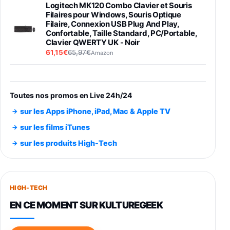
Logitech MK120 Combo Clavier et Souris
Filaires pour Windows, Souris Optique
Filaire, Connexion USB Plug And Play,
Confortable, Taille Standard, PC/Portable,
Clavier QWERTY UK - Noir
61,15€
65,97€
Amazon
PIONEER PLX-500 Blanche - Platine vinyle à
entraénement direct 3 vitesses (33-45-78
trs/min) avec pre-ampli intégré et port USB
Toutes nos promos en Live 24h/24
348,99€
384,71€
Amazon
sur les Apps iPhone, iPad, Mac & Apple TV
Smartphone SAMSUNG Galaxy S26 Ultra
sur les films iTunes
Noir 256Go
sur les produits High-Tech
891,99€
1199€
Fnac (Vendeur Tiers)
Smartphone SAMSUNG Galaxy S26+ Violet
256Go
HIGH-TECH
749,99€
1240,43€
Fnac (Vendeur Tiers)
EN CE MOMENT SUR KULTUREGEEK
Galaxy S26 256 Go Bleu
648,63€
834,71€
Fnac (Vendeur Tiers)