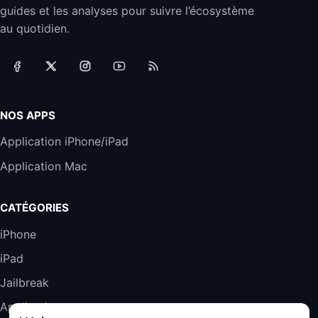
guides et les analyses pour suivre l’écosystème
auriculaire Quick Disconnect - Casque
Filaire avec Microphone Antibruit Pour
au quotidien.
Téléphones de Bureau
31,87€
88,29€
Amazon
Accessoire iRobot Roomba - Kit de
Rémplacement Roomba Séries 600
19,9€
23,99€
Amazon
NOS APPS
Harman Kardon SoundSticks 5 Haut-Parleur
Application iPhone/iPad
Bluetooth, Noir
Application Mac
289,47€
317,71€
Boulanger
Galaxy S25 FE 6,7\" 5G Nano SIM 128 Go
CATÉGORIES
Blanc
489,99€
647,51€
Fnac (Vendeur Tiers)
iPhone
iPad
DeLonghi ECAM290.22.b
357,4€
389,7€
Cdiscount (Vendeur Tiers)
Jailbreak
Applications