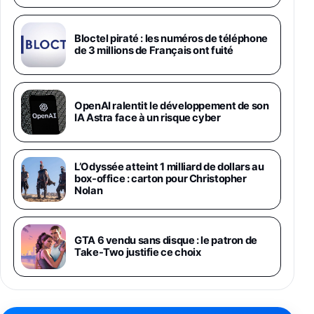
Galaxy S26 Ultra 512 Go Bleu
Bloctel piraté : les numéros de téléphone
1019€
1399€
de 3 millions de Français ont fuité
Fnac (Vendeur Tiers)
Galaxy S26 Ultra 256 Go Violet
OpenAI ralentit le développement de son
892€
1199€
Fnac (Vendeur Tiers)
IA Astra face à un risque cyber
Philips SHK2000BL - Casque Enfant - Bleu &
Répartiteur Audio 5 Casques, Blanc
L’Odyssée atteint 1 milliard de dollars au
24,94€
29,96€
Fnac (Vendeur Tiers)
box-office : carton pour Christopher
Nolan
Asus RT-AC59U Routeur sans Fil Double
Bande Gigabit (Serveur et Client VPN, Triple
Vlan, Mode Point d'accès et Bridge, contrôle
GTA 6 vendu sans disque : le patron de
Parental, Qos)
Take-Two justifie ce choix
39,72€
50,42€
Amazon
Panasonic KX-TG6822 Téléphones Sans fil
Répondeur Ecran [Version Française]
31,67€
47,96€
Amazon