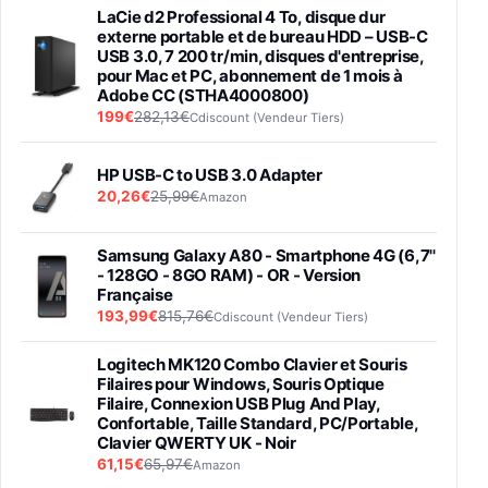
LaCie d2 Professional 4 To, disque dur
externe portable et de bureau HDD – USB-C
USB 3.0, 7 200 tr/min, disques d'entreprise,
pour Mac et PC, abonnement de 1 mois à
Adobe CC (STHA4000800)
199€
282,13€
Cdiscount (Vendeur Tiers)
HP USB-C to USB 3.0 Adapter
20,26€
25,99€
Amazon
Samsung Galaxy A80 - Smartphone 4G (6,7''
- 128GO - 8GO RAM) - OR - Version
Française
193,99€
815,76€
Cdiscount (Vendeur Tiers)
Logitech MK120 Combo Clavier et Souris
Filaires pour Windows, Souris Optique
Filaire, Connexion USB Plug And Play,
Confortable, Taille Standard, PC/Portable,
Clavier QWERTY UK - Noir
61,15€
65,97€
Amazon