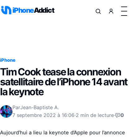
Aller au contenu
iPhone
Addict
iPhone
Tim Cook tease la connexion
satellitaire de l’iPhone 14 avant
la keynote
Par
Jean-Baptiste A.
7 septembre 2022 à 16:06
·
2 min de lecture
·
0
Aujourd’hui a lieu la keynote d’Apple pour l’annonce