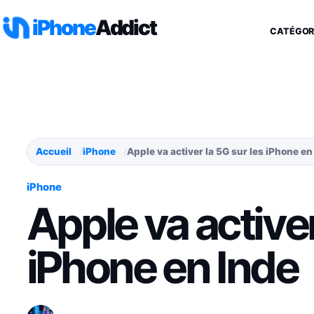
Aller au contenu
iPhone
Addict
CATÉGOR
Accueil
iPhone
Apple va activer la 5G sur les iPhone en
iPhone
Apple va activer
iPhone en Inde