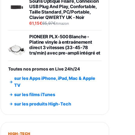
Souris Optique Filaire, Connexion
USB Plug And Play, Confortable,
Taille Standard, PC/Portable,
Clavier QWERTY UK - Noir
61,15€
65,97€
Amazon
PIONEER PLX-500 Blanche -
Platine vinyle à entraénement
direct 3 vitesses (33-45-78
trs/min) avec pre-ampli intégré et
port USB
348,99€
384,71€
Amazon
Toutes nos promos en Live 24h/24
Smartphone SAMSUNG Galaxy
sur les Apps iPhone, iPad, Mac & Apple
S26 Ultra Noir 256Go
TV
891,99€
1199€
Fnac (Vendeur Tiers)
sur les films iTunes
Smartphone SAMSUNG Galaxy
sur les produits High-Tech
S26+ Violet 256Go
749,99€
1240,43€
Fnac (Vendeur Tiers)
Galaxy S26 256 Go Bleu
HIGH-TECH