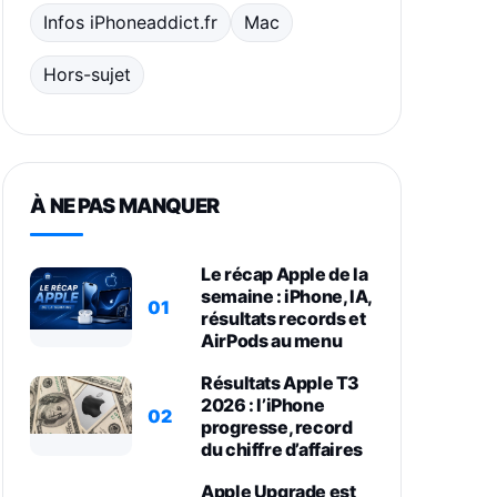
Infos iPhoneaddict.fr
Mac
Hors-sujet
À NE PAS MANQUER
Le récap Apple de la
semaine : iPhone, IA,
01
résultats records et
AirPods au menu
Résultats Apple T3
2026 : l’iPhone
02
progresse, record
du chiffre d’affaires
Apple Upgrade est