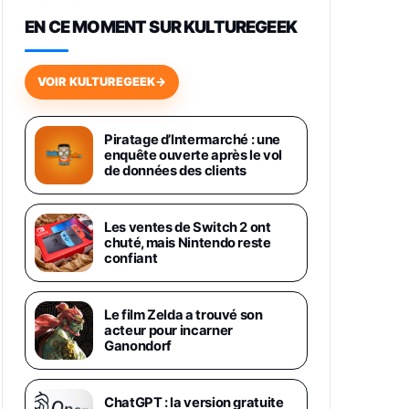
648,63€
834,71€
Fnac (Vendeur Tiers)
EN CE MOMENT SUR KULTUREGEEK
Samsung Galaxy Miracle Ultra,
Smartphone Android 5G avec
VOIR KULTUREGEEK
→
Galaxy AI, 512 Go, Chargeur
Secteur Rapide 25W Inclus,
Smartphone déverrouillé, Noir,
Version FR
Piratage d’Intermarché : une
1019€
1399€
enquête ouverte après le vol
Fnac (Vendeur Tiers)
de données des clients
Galaxy S26 Ultra 512 Go Bleu
1019€
1399€
Fnac (Vendeur Tiers)
Les ventes de Switch 2 ont
chuté, mais Nintendo reste
confiant
Galaxy S26 Ultra 256 Go Violet
892€
1199€
Fnac (Vendeur Tiers)
Le film Zelda a trouvé son
acteur pour incarner
Philips SHK2000BL - Casque
Ganondorf
Enfant - Bleu & Répartiteur Audio
5 Casques, Blanc
24,94€
29,96€
Fnac (Vendeur Tiers)
ChatGPT : la version gratuite