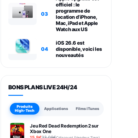
officiel : le
programme de
03
location d’iPhone,
Mac, iPad et Apple
Watch aux US
iOS 26.6 est
04
disponible, voici les
nouveautés
BONS PLANS LIVE 24H/24
Produits
Applications
Films iTunes
High-Tech
Jeu Red Dead Redemption 2 sur
Xbox One
15,9€
23,09€
Cdiscount (Vendeur Tiers)