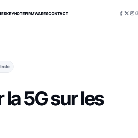
IES
KEYNOTE
FIRMWARES
CONTACT
 Inde
 la 5G sur les