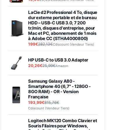
LaCie d2 Professional 4 To, disque
dur externe portable et de bureau
HDD – USB-C USB 3.0, 7 200
tr/min, disques d'entreprise, pour
Mac et PC, abonnement de 1 mois
à Adobe CC (STHA4000800)
199€
282,13€
Cdiscount (Vendeur Tiers)
HP USB-C to USB 3.0 Adapter
20,26€
25,99€
Amazon
Samsung Galaxy A80 -
Smartphone 4G (6,7'' - 128GO -
8GO RAM) - OR - Version
Française
193,99€
815,76€
Cdiscount (Vendeur Tiers)
Logitech MK120 Combo Clavier et
Souris Filaires pour Windows,