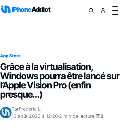
Aller au contenu
iPhone
Addict
App Store
Grâce à la virtualisation,
Windows pourra être lancé sur
l’Apple Vision Pro (enfin
presque…)
Par
Frederic L.
10 août 2023 à 12:20
·
2 min de lecture
·
2