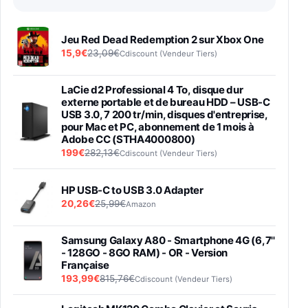
Jeu Red Dead Redemption 2 sur Xbox One
15,9€
23,09€
Cdiscount (Vendeur Tiers)
LaCie d2 Professional 4 To, disque dur
externe portable et de bureau HDD – USB-C
USB 3.0, 7 200 tr/min, disques d'entreprise,
pour Mac et PC, abonnement de 1 mois à
Adobe CC (STHA4000800)
199€
282,13€
Cdiscount (Vendeur Tiers)
HP USB-C to USB 3.0 Adapter
20,26€
25,99€
Amazon
Samsung Galaxy A80 - Smartphone 4G (6,7''
- 128GO - 8GO RAM) - OR - Version
Française
193,99€
815,76€
Cdiscount (Vendeur Tiers)