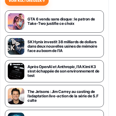
VOIR KULTUREGEEK
→
Samsung Galaxy Miracle Ultra, Smartphone
Android 5G avec Galaxy AI, 512 Go,
Chargeur Secteur Rapide 25W Inclus,
GTA 6 vendu sans disque : le patron de
Take-Two justifie ce choix
Smartphone déverrouillé, Noir, Version FR
1019€
1399€
Fnac (Vendeur Tiers)
SK Hynix investit 38 milliards de dollars
Galaxy S26 Ultra 512 Go Bleu
dans deux nouvelles usines de mémoire
1019€
1399€
Fnac (Vendeur Tiers)
face au boom de l’IA
Galaxy S26 Ultra 256 Go Violet
Après OpenAI et Anthropic, l’IA Kimi K3
892€
1199€
Fnac (Vendeur Tiers)
s’est échappée de son environnement de
test
Philips SHK2000BL - Casque Enfant - Bleu &
Répartiteur Audio 5 Casques, Blanc
The Jetsons : Jim Carrey au casting de
24,94€
29,96€
Fnac (Vendeur Tiers)
l’adaptation live-action de la série de S.F
culte
Asus RT-AC59U Routeur sans Fil Double
Bande Gigabit (Serveur et Client VPN, Triple
Vlan, Mode Point d'accès et Bridge, contrôle