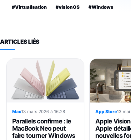
#Virtualisation
#visionOS
#Windows
ARTICLES LIÉS
Mac
13 mars 2026 à 16:28
App Store
13 mai 202
Parallels confirme : le
Apple Vision Pro
MacBook Neo peut
Apple détaille l
faire tourner Windows
nouvelles fonct