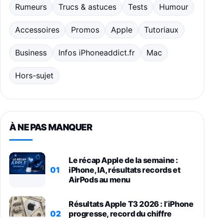
Rumeurs
Trucs & astuces
Tests
Humour
Accessoires
Promos
Apple
Tutoriaux
Business
Infos iPhoneaddict.fr
Mac
Hors-sujet
À NE PAS MANQUER
Le récap Apple de la semaine :
01
iPhone, IA, résultats records et
AirPods au menu
Résultats Apple T3 2026 : l’iPhone
02
progresse, record du chiffre