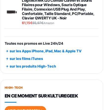
Logitech MK120 Combo Clavier et Souris
Filaires pour Windows, Souris Optique
Filaire, Connexion USB Plug And Play,
Confortable, Taille Standard, PC/Portable,
Clavier QWERTY UK - Noir
61,15€
65,97€
Amazon
PIONEER PLX-500 Blanche - Platine vinyle à
entraénement direct 3 vitesses (33-45-78
trs/min) avec pre-ampli intégré et port USB
Toutes nos promos en Live 24h/24
348,99€
384,71€
Amazon
sur les Apps iPhone, iPad, Mac & Apple TV
Smartphone SAMSUNG Galaxy S26 Ultra
sur les films iTunes
Noir 256Go
sur les produits High-Tech
891,99€
1199€
Fnac (Vendeur Tiers)
Smartphone SAMSUNG Galaxy S26+ Violet
256Go
HIGH-TECH
749,99€
1240,43€
Fnac (Vendeur Tiers)
EN CE MOMENT SUR KULTUREGEEK
Galaxy S26 256 Go Bleu
648,63€
834,71€
Fnac (Vendeur Tiers)