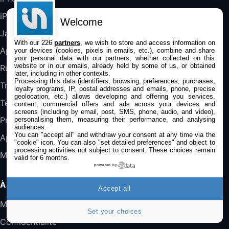
iPad
Welcome
DeLonghi ECAM290.22.b
357,4€
389,7€
Cdiscount (Vendeur Tiers)
Jailbreak
With our 226
partners
, we wish to store and access information on
Applications
your devices (cookies, pixels in emails, etc.), combine and share
your personal data with our partners, whether collected on this
Jeu FIFA 20 sur PC (code à télécharger)
website or in our emails, already held by some of us, or obtained
Rumeurs
later, including in other contexts.
45,98€
57,99€
Rue Du Commerce (Vendeur Tiers)
Processing this data (identifiers, browsing, preferences, purchases,
Trucs & astuces
loyalty programs, IP, postal addresses and emails, phone, precise
geolocation, etc.) allows developing and offering you services,
Tests
content, commercial offers and ads across your devices and
screens (including by email, post, SMS, phone, audio, and video),
Promos
personalising them, measuring their performance, and analysing
audiences.
You can "accept all" and withdraw your consent at any time via the
Apple
"cookie" icon
. You can also "set detailed preferences" and object to
processing activities not subject to consent. These choices remain
Mac
valid for 6 months.
powered by
À PROPOS
Accept all
Mentions légales
Set your choices
Confidentialité