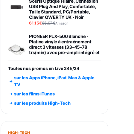
Souris Optique Filaire, Connexion
USB Plug And Play, Confortable,
Taille Standard, PC/Portable,
Clavier QWERTY UK - Noir
61,15€
65,97€
Amazon
PIONEER PLX-500 Blanche -
Platine vinyle à entraénement
direct 3 vitesses (33-45-78
trs/min) avec pre-ampli intégré et
port USB
348,99€
384,71€
Amazon
Toutes nos promos en Live 24h/24
Smartphone SAMSUNG Galaxy
sur les Apps iPhone, iPad, Mac & Apple
S26 Ultra Noir 256Go
TV
891,99€
1199€
Fnac (Vendeur Tiers)
sur les films iTunes
Smartphone SAMSUNG Galaxy
sur les produits High-Tech
S26+ Violet 256Go
749,99€
1240,43€
Fnac (Vendeur Tiers)
Galaxy S26 256 Go Bleu
HIGH-TECH