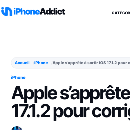
Aller au contenu
iPhone
Addict
CATÉGOR
Accueil
iPhone
Apple s’apprête à sortir iOS 17.1.2 pour
iPhone
Apple s’apprête 
17.1.2 pour cor