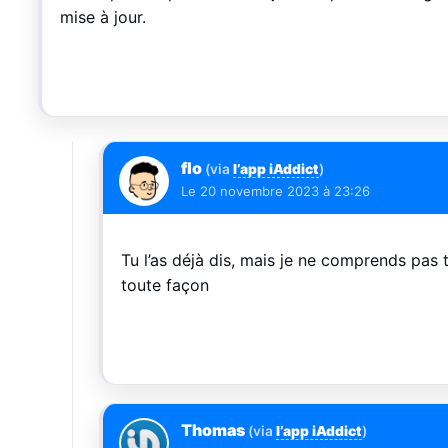
mise à jour.
flo
(via
l’app iAddict
)
Le
20 novembre 2023 à 23:26
Tu l’as déjà dis, mais je ne comprends pas tr
toute façon
Thomas
(via
l’app iAddict
)