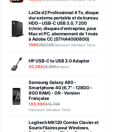
LaCie d2 Professional 4 To, disque
dur externe portable et de bureau
HDD – USB-C USB 3.0, 7 200
tr/min, disques d'entreprise, pour
Mac et PC, abonnement de 1 mois
à Adobe CC (STHA4000800)
199€
282,13€
Cdiscount (Vendeur Tiers)
HP USB-C to USB 3.0 Adapter
20,26€
25,99€
Amazon
Samsung Galaxy A80 -
Smartphone 4G (6,7'' - 128GO -
8GO RAM) - OR - Version
Française
193,99€
815,76€
Cdiscount (Vendeur Tiers)
Logitech MK120 Combo Clavier et
Souris Filaires pour Windows,