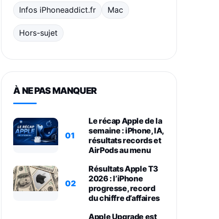
Infos iPhoneaddict.fr
Mac
Hors-sujet
À NE PAS MANQUER
Le récap Apple de la
semaine : iPhone, IA,
01
résultats records et
AirPods au menu
Résultats Apple T3
2026 : l’iPhone
02
progresse, record
du chiffre d’affaires
Apple Upgrade est