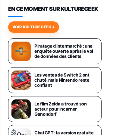
648,63€
834,71€
Fnac (Vendeur Tiers)
EN CE MOMENT SUR KULTUREGEEK
Samsung Galaxy Miracle Ultra,
Smartphone Android 5G avec
VOIR KULTUREGEEK
→
Galaxy AI, 512 Go, Chargeur
Secteur Rapide 25W Inclus,
Smartphone déverrouillé, Noir,
Version FR
Piratage d’Intermarché : une
1019€
1399€
enquête ouverte après le vol
Fnac (Vendeur Tiers)
de données des clients
Galaxy S26 Ultra 512 Go Bleu
1019€
1399€
Fnac (Vendeur Tiers)
Les ventes de Switch 2 ont
chuté, mais Nintendo reste
confiant
Galaxy S26 Ultra 256 Go Violet
892€
1199€
Fnac (Vendeur Tiers)
Le film Zelda a trouvé son
acteur pour incarner
Philips SHK2000BL - Casque
Ganondorf
Enfant - Bleu & Répartiteur Audio
5 Casques, Blanc
24,94€
29,96€
Fnac (Vendeur Tiers)
ChatGPT : la version gratuite