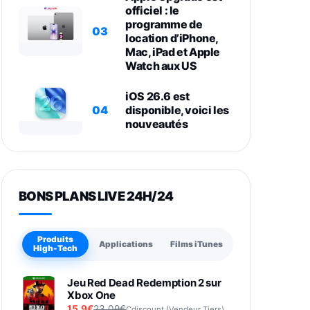
officiel : le
programme de
03
location d’iPhone,
Mac, iPad et Apple
Watch aux US
iOS 26.6 est
04
disponible, voici les
nouveautés
BONS PLANS LIVE 24H/24
Produits
Applications
Films iTunes
High-Tech
Jeu Red Dead Redemption 2 sur
Xbox One
15,9€
23,09€
Cdiscount (Vendeur Tiers)