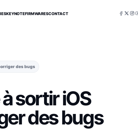
IES
KEYNOTE
FIRMWARES
CONTACT
 corriger des bugs
à sortir iOS
riger des bugs