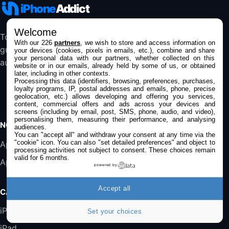
iPhone
Addict
et Softphones
44,43€
66,9€
Amazon
Welcome
Toute l’actualité Apple, les bons plans, les
Jabra Biz 2300 - Casque Mono supra-
With our 226
partners
, we wish to store and access information on
guides et les analyses pour suivre l’écosystème
auriculaire Quick Disconnect - Casque
your devices (cookies, pixels in emails, etc.), combine and share
your personal data with our partners, whether collected on this
Filaire avec Microphone Antibruit Pour
au quotidien.
website or in our emails, already held by some of us, or obtained
Téléphones de Bureau
later, including in other contexts.
31,87€
88,29€
Amazon
Processing this data (identifiers, browsing, preferences, purchases,
loyalty programs, IP, postal addresses and emails, phone, precise
geolocation, etc.) allows developing and offering you services,
Accessoire iRobot Roomba - Kit de
content, commercial offers and ads across your devices and
Rémplacement Roomba Séries 600
screens (including by email, post, SMS, phone, audio, and video),
personalising them, measuring their performance, and analysing
19,9€
23,99€
Amazon
NOS APPS
audiences.
You can "accept all" and withdraw your consent at any time via the
"cookie" icon
. You can also "set detailed preferences" and object to
Harman Kardon SoundSticks 5 Haut-Parleur
Application iPhone/iPad
processing activities not subject to consent. These choices remain
Bluetooth, Noir
valid for 6 months.
Application Mac
289,47€
317,71€
Boulanger
powered by
Galaxy S25 FE 6,7\" 5G Nano SIM 128 Go
Accept all
CATÉGORIES
Blanc
489,99€
647,51€
Fnac (Vendeur Tiers)
iPhone
Set your choices
iPad