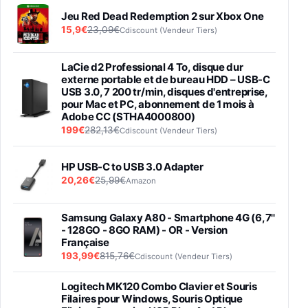
Jeu Red Dead Redemption 2 sur Xbox One
15,9€
23,09€
Cdiscount (Vendeur Tiers)
LaCie d2 Professional 4 To, disque dur
externe portable et de bureau HDD – USB-C
USB 3.0, 7 200 tr/min, disques d'entreprise,
pour Mac et PC, abonnement de 1 mois à
Adobe CC (STHA4000800)
199€
282,13€
Cdiscount (Vendeur Tiers)
HP USB-C to USB 3.0 Adapter
20,26€
25,99€
Amazon
Samsung Galaxy A80 - Smartphone 4G (6,7''
- 128GO - 8GO RAM) - OR - Version
Française
193,99€
815,76€
Cdiscount (Vendeur Tiers)
Logitech MK120 Combo Clavier et Souris
Filaires pour Windows, Souris Optique