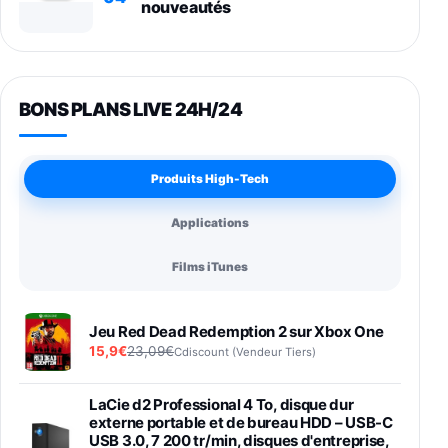
nouveautés
BONS PLANS LIVE 24H/24
Produits High-Tech
Applications
Films iTunes
Jeu Red Dead Redemption 2 sur Xbox One
15,9€
23,09€
Cdiscount (Vendeur Tiers)
LaCie d2 Professional 4 To, disque dur
externe portable et de bureau HDD – USB-C
USB 3.0, 7 200 tr/min, disques d'entreprise,