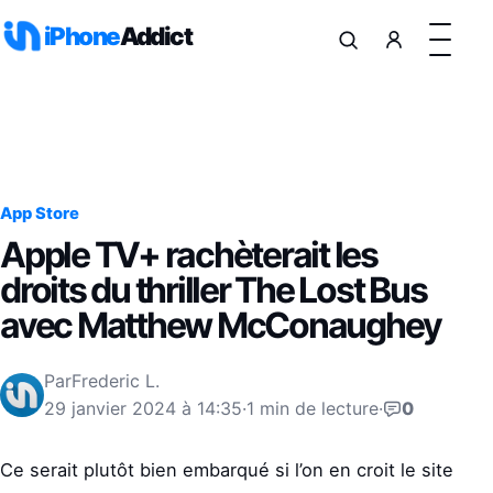
Aller au contenu
iPhone
Addict
App Store
Apple TV+ rachèterait les
droits du thriller The Lost Bus
avec Matthew McConaughey
Par
Frederic L.
29 janvier 2024 à 14:35
·
1 min de lecture
·
0
Ce serait plutôt bien embarqué si l’on en croit le site