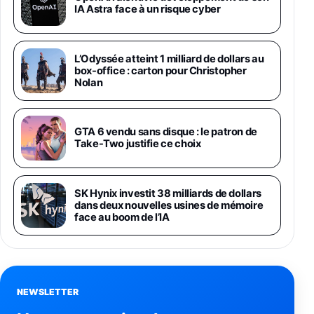
1019€
1399€
IA Astra face à un risque cyber
Fnac (Vendeur Tiers)
Galaxy S26 Ultra 256 Go Violet
L’Odyssée atteint 1 milliard de dollars au
892€
1199€
Fnac (Vendeur Tiers)
box-office : carton pour Christopher
Nolan
Philips SHK2000BL - Casque Enfant - Bleu &
Répartiteur Audio 5 Casques, Blanc
24,94€
29,96€
GTA 6 vendu sans disque : le patron de
Fnac (Vendeur Tiers)
Take-Two justifie ce choix
Asus RT-AC59U Routeur sans Fil Double
Bande Gigabit (Serveur et Client VPN, Triple
Vlan, Mode Point d'accès et Bridge, contrôle
SK Hynix investit 38 milliards de dollars
Parental, Qos)
dans deux nouvelles usines de mémoire
39,72€
50,42€
Amazon
face au boom de l’IA
Panasonic KX-TG6822 Téléphones Sans fil
Répondeur Ecran [Version Française]
31,67€
47,96€
Amazon
NEWSLETTER
Smartphone APPLE iPhone 15 Noir 128Go