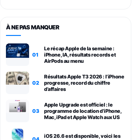
À NE PAS MANQUER
Le récap Apple de la semaine :
01
iPhone, IA, résultats records et
AirPods au menu
Résultats Apple T3 2026 : l’iPhone
02
progresse, record du chiffre
d’affaires
Apple Upgrade est officiel : le
03
programme de location d’iPhone,
Mac, iPad et Apple Watch aux US
iOS 26.6 est disponible, voici les
04