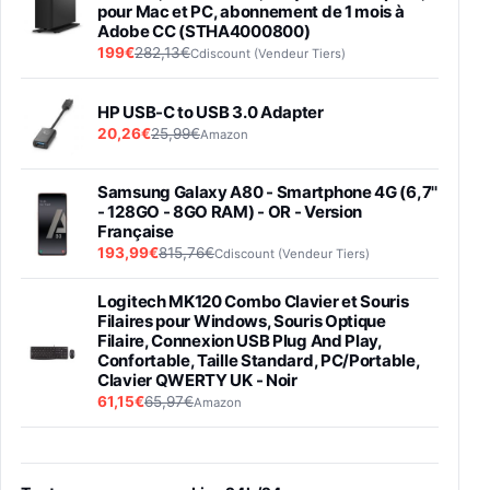
pour Mac et PC, abonnement de 1 mois à
Adobe CC (STHA4000800)
199€
282,13€
Cdiscount (Vendeur Tiers)
HP USB-C to USB 3.0 Adapter
20,26€
25,99€
Amazon
Samsung Galaxy A80 - Smartphone 4G (6,7''
- 128GO - 8GO RAM) - OR - Version
Française
193,99€
815,76€
Cdiscount (Vendeur Tiers)
Logitech MK120 Combo Clavier et Souris
Filaires pour Windows, Souris Optique
Filaire, Connexion USB Plug And Play,
Confortable, Taille Standard, PC/Portable,
Clavier QWERTY UK - Noir
61,15€
65,97€
Amazon
PIONEER PLX-500 Blanche - Platine vinyle à
entraénement direct 3 vitesses (33-45-78
trs/min) avec pre-ampli intégré et port USB