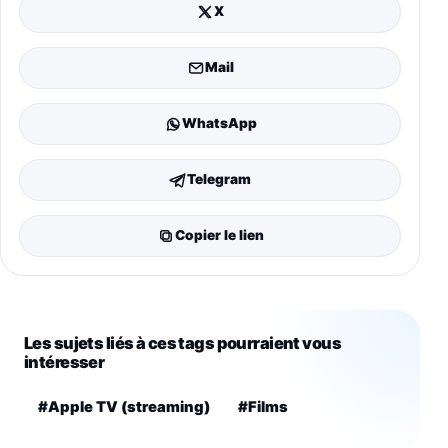
X
Mail
WhatsApp
Telegram
Copier le lien
Les sujets liés à ces tags pourraient vous
intéresser
#Apple TV (streaming)
#Films