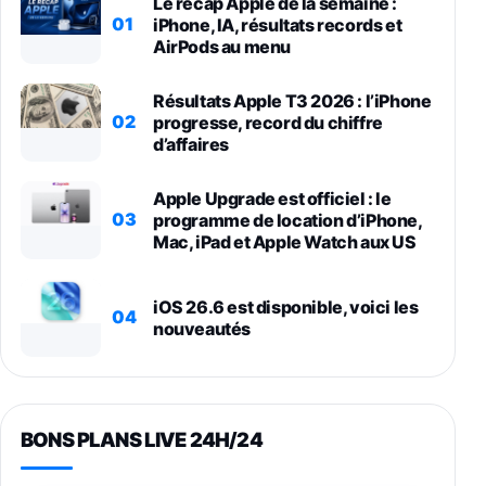
Le récap Apple de la semaine :
01
iPhone, IA, résultats records et
AirPods au menu
Résultats Apple T3 2026 : l’iPhone
02
progresse, record du chiffre
d’affaires
Apple Upgrade est officiel : le
03
programme de location d’iPhone,
Mac, iPad et Apple Watch aux US
iOS 26.6 est disponible, voici les
04
nouveautés
BONS PLANS LIVE 24H/24