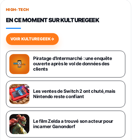
256Go
HIGH-TECH
749,99€
1240,43€
Fnac (Vendeur Tiers)
EN CE MOMENT SUR KULTUREGEEK
Galaxy S26 256 Go Bleu
648,63€
834,71€
Fnac (Vendeur Tiers)
VOIR KULTUREGEEK
→
Samsung Galaxy Miracle Ultra, Smartphone
Android 5G avec Galaxy AI, 512 Go,
Piratage d’Intermarché : une enquête
Chargeur Secteur Rapide 25W Inclus,
ouverte après le vol de données des
Smartphone déverrouillé, Noir, Version FR
clients
1019€
1399€
Fnac (Vendeur Tiers)
Galaxy S26 Ultra 512 Go Bleu
Les ventes de Switch 2 ont chuté, mais
1019€
1399€
Nintendo reste confiant
Fnac (Vendeur Tiers)
Galaxy S26 Ultra 256 Go Violet
Le film Zelda a trouvé son acteur pour
892€
1199€
Fnac (Vendeur Tiers)
incarner Ganondorf
Philips SHK2000BL - Casque Enfant - Bleu &