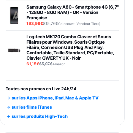
Samsung Galaxy A80 - Smartphone 4G (6,7''
- 128GO - 8GO RAM) - OR - Version
Française
193,99€
815,76€
Cdiscount (Vendeur Tiers)
Logitech MK120 Combo Clavier et Souris
Filaires pour Windows, Souris Optique
Filaire, Connexion USB Plug And Play,
Confortable, Taille Standard, PC/Portable,
Clavier QWERTY UK - Noir
61,15€
65,97€
Amazon
PIONEER PLX-500 Blanche - Platine vinyle à
entraénement direct 3 vitesses (33-45-78
trs/min) avec pre-ampli intégré et port USB
Toutes nos promos en Live 24h/24
348,99€
384,71€
Amazon
sur les Apps iPhone, iPad, Mac & Apple TV
Smartphone SAMSUNG Galaxy S26 Ultra
sur les films iTunes
Noir 256Go
sur les produits High-Tech
891,99€
1199€
Fnac (Vendeur Tiers)
Smartphone SAMSUNG Galaxy S26+ Violet