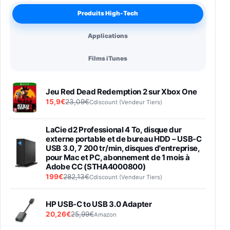
Produits High-Tech
Applications
Films iTunes
Jeu Red Dead Redemption 2 sur Xbox One
15,9€
23,09€
Cdiscount (Vendeur Tiers)
LaCie d2 Professional 4 To, disque dur
externe portable et de bureau HDD – USB-C
USB 3.0, 7 200 tr/min, disques d'entreprise,
pour Mac et PC, abonnement de 1 mois à
Adobe CC (STHA4000800)
199€
282,13€
Cdiscount (Vendeur Tiers)
HP USB-C to USB 3.0 Adapter
20,26€
25,99€
Amazon