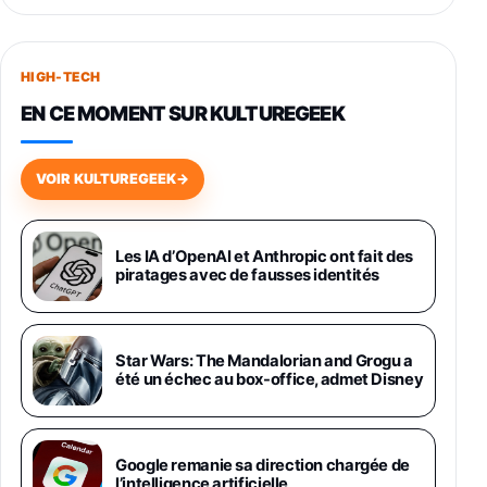
Smartphone SAMSUNG Galaxy S26+ Violet
256Go
HIGH-TECH
749,99€
1240,43€
Fnac (Vendeur Tiers)
EN CE MOMENT SUR KULTUREGEEK
Galaxy S26 256 Go Bleu
648,63€
834,71€
Fnac (Vendeur Tiers)
VOIR KULTUREGEEK
→
Samsung Galaxy Miracle Ultra, Smartphone
Android 5G avec Galaxy AI, 512 Go,
Chargeur Secteur Rapide 25W Inclus,
Les IA d’OpenAI et Anthropic ont fait des
piratages avec de fausses identités
Smartphone déverrouillé, Noir, Version FR
1019€
1399€
Fnac (Vendeur Tiers)
Galaxy S26 Ultra 512 Go Bleu
Star Wars: The Mandalorian and Grogu a
1019€
1399€
été un échec au box-office, admet Disney
Fnac (Vendeur Tiers)
Galaxy S26 Ultra 256 Go Violet
Google remanie sa direction chargée de
892€
1199€
Fnac (Vendeur Tiers)
l’intelligence artificielle