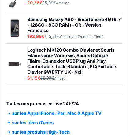
20,26€
25,99€
Amazon
Samsung Galaxy A80 - Smartphone 4G (6,7''
- 128GO - 8GO RAM) - OR - Version
Française
193,99€
815,76€
Cdiscount (Vendeur Tiers)
Logitech MK120 Combo Clavier et Souris
Filaires pour Windows, Souris Optique
Filaire, Connexion USB Plug And Play,
Confortable, Taille Standard, PC/Portable,
Clavier QWERTY UK - Noir
61,15€
65,97€
Amazon
PIONEER PLX-500 Blanche - Platine vinyle à
entraénement direct 3 vitesses (33-45-78
trs/min) avec pre-ampli intégré et port USB
Toutes nos promos en Live 24h/24
348,99€
384,71€
Amazon
sur les Apps iPhone, iPad, Mac & Apple TV
Smartphone SAMSUNG Galaxy S26 Ultra
sur les films iTunes
Noir 256Go
sur les produits High-Tech
891,99€
1199€
Fnac (Vendeur Tiers)