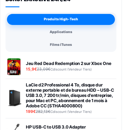
Produits High-Tech
Applications
Films iTunes
Jeu Red Dead Redemption 2 sur Xbox One
15,9€
23,09€
Cdiscount (Vendeur Tiers)
LaCie d2 Professional 4 To, disque dur
externe portable et de bureau HDD – USB-C
USB 3.0, 7 200 tr/min, disques d'entreprise,
pour Mac et PC, abonnement de 1 mois à
Adobe CC (STHA4000800)
199€
282,13€
Cdiscount (Vendeur Tiers)
HP USB-C to USB 3.0 Adapter