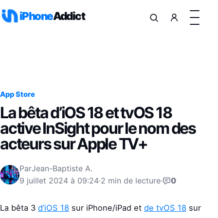
Aller au contenu
iPhone
Addict
App Store
La bêta d’iOS 18 et tvOS 18
active InSight pour le nom des
acteurs sur Apple TV+
Par
Jean-Baptiste A.
9 juillet 2024 à 09:24
·
2 min de lecture
·
0
La bêta 3
d’iOS 18
sur iPhone/iPad et
de tvOS 18
sur