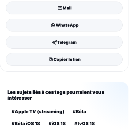
Mail
WhatsApp
Telegram
Copier le lien
Les sujets liés à ces tags pourraient vous
intéresser
#Apple TV (streaming)
#Bêta
#Bêta iOS 18
#iOS 18
#tvOS 18