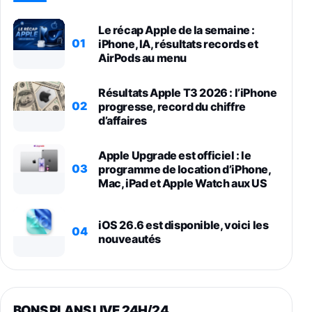
Le récap Apple de la semaine :
01
iPhone, IA, résultats records et
AirPods au menu
Résultats Apple T3 2026 : l’iPhone
02
progresse, record du chiffre
d’affaires
Apple Upgrade est officiel : le
03
programme de location d’iPhone,
Mac, iPad et Apple Watch aux US
iOS 26.6 est disponible, voici les
04
nouveautés
BONS PLANS LIVE 24H/24