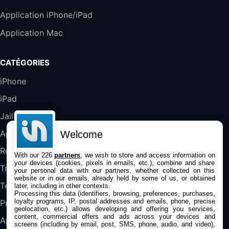
Harman Kardon SoundSticks 5 Haut-Parleur
Application iPhone/iPad
Bluetooth, Noir
Application Mac
289,47€
317,71€
Boulanger
Galaxy S25 FE 6,7\" 5G Nano SIM 128 Go
CATÉGORIES
Blanc
489,99€
647,51€
Fnac (Vendeur Tiers)
iPhone
iPad
DeLonghi ECAM290.22.b
357,4€
389,7€
Cdiscount (Vendeur Tiers)
Jailbreak
Applications
Welcome
Jeu FIFA 20 sur PC (code à télécharger)
Rumeurs
With our 226
partners
, we wish to store and access information on
45,98€
57,99€
Rue Du Commerce (Vendeur Tiers)
your devices (cookies, pixels in emails, etc.), combine and share
Trucs & astuces
your personal data with our partners, whether collected on this
website or in our emails, already held by some of us, or obtained
Tests
later, including in other contexts.
Processing this data (identifiers, browsing, preferences, purchases,
loyalty programs, IP, postal addresses and emails, phone, precise
Promos
geolocation, etc.) allows developing and offering you services,
content, commercial offers and ads across your devices and
Apple
screens (including by email, post, SMS, phone, audio, and video),