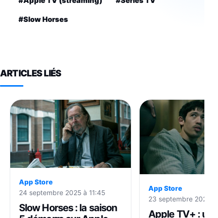
#Apple TV (streaming)
#Séries TV
#Slow Horses
ARTICLES LIÉS
App Store
App Store
24 septembre 2025 à 11:45
23 septembre 2025 à
Slow Horses : la saison
Apple TV+ : un