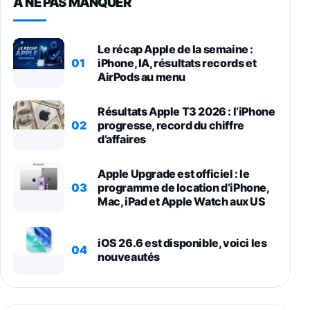
À NE PAS MANQUER
Le récap Apple de la semaine :
01
iPhone, IA, résultats records et
AirPods au menu
Résultats Apple T3 2026 : l’iPhone
02
progresse, record du chiffre
d’affaires
Apple Upgrade est officiel : le
03
programme de location d’iPhone,
Mac, iPad et Apple Watch aux US
iOS 26.6 est disponible, voici les
04
nouveautés