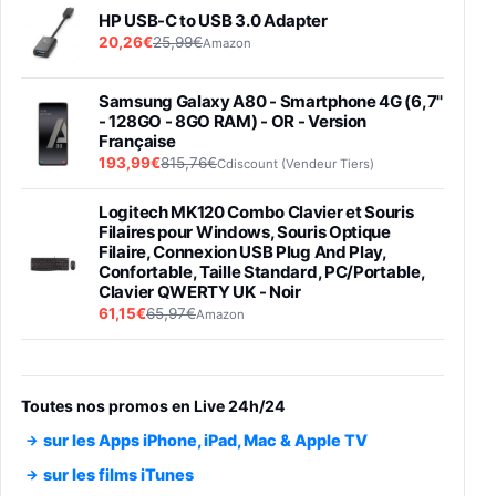
HP USB-C to USB 3.0 Adapter
20,26€
25,99€
Amazon
Samsung Galaxy A80 - Smartphone 4G (6,7''
- 128GO - 8GO RAM) - OR - Version
Française
193,99€
815,76€
Cdiscount (Vendeur Tiers)
Logitech MK120 Combo Clavier et Souris
Filaires pour Windows, Souris Optique
Filaire, Connexion USB Plug And Play,
Confortable, Taille Standard, PC/Portable,
Clavier QWERTY UK - Noir
61,15€
65,97€
Amazon
PIONEER PLX-500 Blanche - Platine vinyle à
entraénement direct 3 vitesses (33-45-78
trs/min) avec pre-ampli intégré et port USB
Toutes nos promos en Live 24h/24
348,99€
384,71€
Amazon
sur les Apps iPhone, iPad, Mac & Apple TV
Smartphone SAMSUNG Galaxy S26 Ultra
sur les films iTunes
Noir 256Go