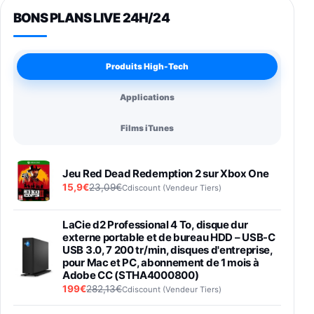
BONS PLANS LIVE 24H/24
Produits High-Tech
Applications
Films iTunes
Jeu Red Dead Redemption 2 sur Xbox One
15,9€
23,09€
Cdiscount (Vendeur Tiers)
LaCie d2 Professional 4 To, disque dur
externe portable et de bureau HDD – USB-C
USB 3.0, 7 200 tr/min, disques d'entreprise,
pour Mac et PC, abonnement de 1 mois à
Adobe CC (STHA4000800)
199€
282,13€
Cdiscount (Vendeur Tiers)