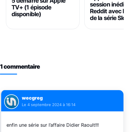
5 démarre sur Apple
session inédite 
TV+ (1 épisode
Reddit avec Ro
disponible)
de la série Slow
1 commentaire
wecgreg
Le
4 septembre 2024 à 16:14
enfin une série sur l’affaire Didier Raoult!!!