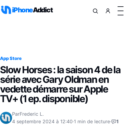
Aller au contenu
iPhone
Addict
App Store
Slow Horses : la saison 4 de la
série avec Gary Oldman en
vedette démarre sur Apple
TV+ (1 ep. disponible)
Par
Frederic L.
4 septembre 2024 à 12:40
·
1 min de lecture
·
1