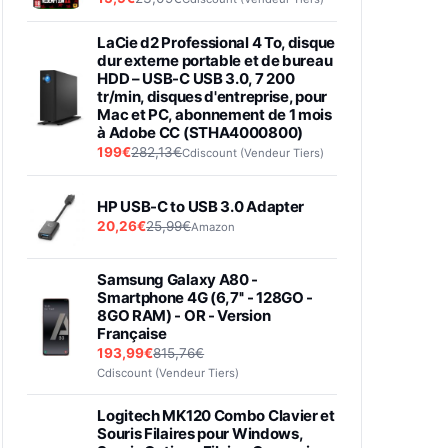
LaCie d2 Professional 4 To, disque
dur externe portable et de bureau
HDD – USB-C USB 3.0, 7 200
tr/min, disques d'entreprise, pour
Mac et PC, abonnement de 1 mois
à Adobe CC (STHA4000800)
199€
282,13€
Cdiscount (Vendeur Tiers)
HP USB-C to USB 3.0 Adapter
20,26€
25,99€
Amazon
Samsung Galaxy A80 -
Smartphone 4G (6,7'' - 128GO -
8GO RAM) - OR - Version
Française
193,99€
815,76€
Cdiscount (Vendeur Tiers)
Logitech MK120 Combo Clavier et
Souris Filaires pour Windows,