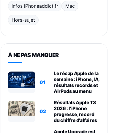
Infos iPhoneaddict.fr
Mac
Hors-sujet
À NE PAS MANQUER
Le récap Apple de la
semaine : iPhone, IA,
01
résultats records et
AirPods au menu
Résultats Apple T3
2026 : l’iPhone
02
progresse, record
du chiffre d’affaires
Apple Upgrade est