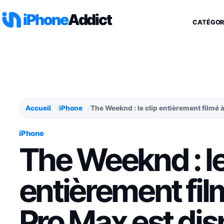
Aller au contenu
iPhone
Addict
CATÉGOR
Accueil
iPhone
The Weeknd : le clip entièrement filmé 
iPhone
The Weeknd : le
entièrement film
Pro Max est dis