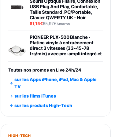
Souris Optique Filaire, Connexion
USB Plug And Play, Confortable,
Taille Standard, PC/Portable,
Clavier QWERTY UK - Noir
61,15€
65,97€
Amazon
PIONEER PLX-500 Blanche -
Platine vinyle à entraénement
direct 3 vitesses (33-45-78
trs/min) avec pre-ampli intégré et
port USB
348,99€
384,71€
Amazon
Toutes nos promos en Live 24h/24
Smartphone SAMSUNG Galaxy
sur les Apps iPhone, iPad, Mac & Apple
S26 Ultra Noir 256Go
TV
891,99€
1199€
Fnac (Vendeur Tiers)
sur les films iTunes
Smartphone SAMSUNG Galaxy
sur les produits High-Tech
S26+ Violet 256Go
749,99€
1240,43€
Fnac (Vendeur Tiers)
Galaxy S26 256 Go Bleu
HIGH-TECH