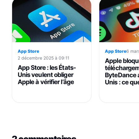
App Store
6 mar
App Store
2 décembre 2025 à 09:11
Apple bloqu
App Store : les États-
téléchargem
Unis veulent obliger
ByteDance a
Apple à vérifier l’âge
Unis : ce que