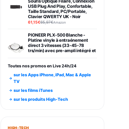
Souris Optique Filaire, Connexion
USB Plug And Play, Confortable,
Taille Standard, PC/Portable,
Clavier QWERTY UK - Noir
61,15€
65,97€
Amazon
PIONEER PLX-500 Blanche -
Platine vinyle à entraénement
direct 3 vitesses (33-45-78
trs/min) avec pre-ampli intégré et
port USB
348,99€
384,71€
Amazon
Toutes nos promos en Live 24h/24
Smartphone SAMSUNG Galaxy
sur les Apps iPhone, iPad, Mac & Apple
S26 Ultra Noir 256Go
TV
891,99€
1199€
Fnac (Vendeur Tiers)
sur les films iTunes
Smartphone SAMSUNG Galaxy
sur les produits High-Tech
S26+ Violet 256Go
749,99€
1240,43€
Fnac (Vendeur Tiers)
Galaxy S26 256 Go Bleu
HIGH-TECH