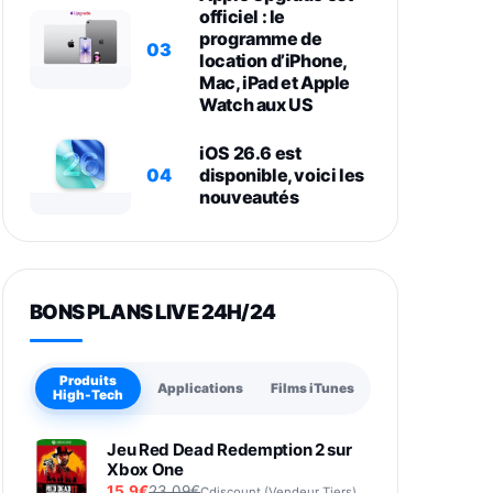
officiel : le
programme de
03
location d’iPhone,
Mac, iPad et Apple
Watch aux US
iOS 26.6 est
04
disponible, voici les
nouveautés
BONS PLANS LIVE 24H/24
Produits
Applications
Films iTunes
High-Tech
Jeu Red Dead Redemption 2 sur
Xbox One
15,9€
23,09€
Cdiscount (Vendeur Tiers)