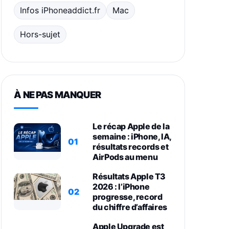
Infos iPhoneaddict.fr
Mac
Hors-sujet
À NE PAS MANQUER
Le récap Apple de la
semaine : iPhone, IA,
01
résultats records et
AirPods au menu
Résultats Apple T3
2026 : l’iPhone
02
progresse, record
du chiffre d’affaires
Apple Upgrade est