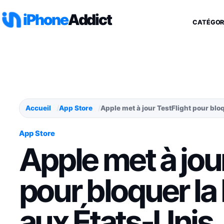
Aller au contenu
iPhone
Addict
CATÉGOR
Accueil
App Store
Apple met à jour TestFlight pour blo
App Store
Apple met à jou
pour bloquer la
aux États-Unis