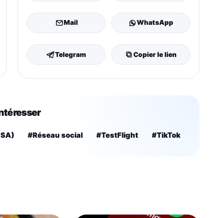
Mail
WhatsApp
Telegram
Copier le lien
intéresser
USA)
#Réseau social
#TestFlight
#TikTok