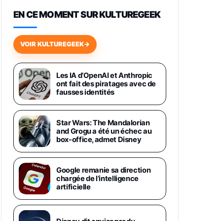
648,63€
834,71€
Fnac (Vendeur Tiers)
EN CE MOMENT SUR KULTUREGEEK
Samsung Galaxy Miracle Ultra,
Smartphone Android 5G avec
VOIR KULTUREGEEK
→
Galaxy AI, 512 Go, Chargeur
Secteur Rapide 25W Inclus,
Smartphone déverrouillé, Noir,
Version FR
Les IA d’OpenAI et Anthropic
1019€
1399€
ont fait des piratages avec de
Fnac (Vendeur Tiers)
fausses identités
Galaxy S26 Ultra 512 Go Bleu
1019€
1399€
Fnac (Vendeur Tiers)
Star Wars: The Mandalorian
and Grogu a été un échec au
box-office, admet Disney
Galaxy S26 Ultra 256 Go Violet
892€
1199€
Fnac (Vendeur Tiers)
Google remanie sa direction
chargée de l’intelligence
Philips SHK2000BL - Casque
artificielle
Enfant - Bleu & Répartiteur Audio
5 Casques, Blanc
24,94€
29,96€
Fnac (Vendeur Tiers)