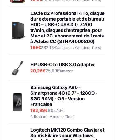
LaCie d2 Professional 4 To, disque
dur externe portable et de bureau
HDD – USB-C USB 3.0, 7 200
tr/min, disques d'entreprise, pour
Mac et PC, abonnement de 1 mois
à Adobe CC (STHA4000800)
199€
282,13€
Cdiscount (Vendeur Tiers)
HP USB-C to USB 3.0 Adapter
20,26€
25,99€
Amazon
Samsung Galaxy A80 -
Smartphone 4G (6,7'' - 128GO -
8GO RAM) - OR - Version
Française
193,99€
815,76€
Cdiscount (Vendeur Tiers)
Logitech MK120 Combo Clavier et
Souris Filaires pour Windows,