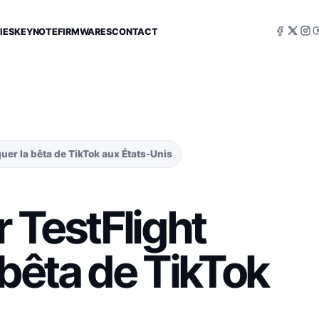
IES
KEYNOTE
FIRMWARES
CONTACT
quer la bêta de TikTok aux États-Unis
r TestFlight
 bêta de TikTok