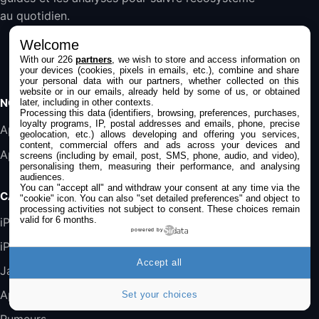
Filaire avec Microphone Antibruit Pour
au quotidien.
Téléphones de Bureau
31,87€
88,29€
Amazon
Welcome
With our 226
partners
, we wish to store and access information on
Accessoire iRobot Roomba - Kit de
your devices (cookies, pixels in emails, etc.), combine and share
your personal data with our partners, whether collected on this
Rémplacement Roomba Séries 600
website or in our emails, already held by some of us, or obtained
19,9€
23,99€
Amazon
NOS APPS
later, including in other contexts.
Processing this data (identifiers, browsing, preferences, purchases,
loyalty programs, IP, postal addresses and emails, phone, precise
Harman Kardon SoundSticks 5 Haut-Parleur
Application iPhone/iPad
geolocation, etc.) allows developing and offering you services,
Bluetooth, Noir
content, commercial offers and ads across your devices and
Application Mac
289,47€
317,71€
screens (including by email, post, SMS, phone, audio, and video),
Boulanger
personalising them, measuring their performance, and analysing
audiences.
Galaxy S25 FE 6,7\" 5G Nano SIM 128 Go
You can "accept all" and withdraw your consent at any time via the
CATÉGORIES
"cookie" icon
. You can also "set detailed preferences" and object to
Blanc
processing activities not subject to consent. These choices remain
489,99€
647,51€
Fnac (Vendeur Tiers)
valid for 6 months.
iPhone
powered by
iPad
DeLonghi ECAM290.22.b
Accept all
357,4€
389,7€
Cdiscount (Vendeur Tiers)
Jailbreak
Applications
Set your choices
Jeu FIFA 20 sur PC (code à télécharger)