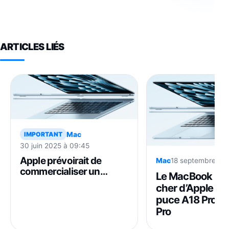
ARTICLES LIÉS
Mac
IMPORTANT
30 juin 2025 à 09:45
Apple prévoirait de
Mac
18 septembre 202
commercialiser un
Le MacBook mo
MacBook avec une puce
cher d’Apple aur
d’iPhone !
puce A18 Pro o
Pro