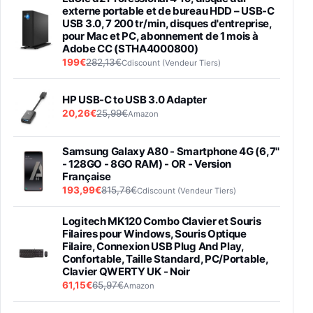
externe portable et de bureau HDD – USB-C
USB 3.0, 7 200 tr/min, disques d'entreprise,
pour Mac et PC, abonnement de 1 mois à
Adobe CC (STHA4000800)
199€
282,13€
Cdiscount (Vendeur Tiers)
HP USB-C to USB 3.0 Adapter
20,26€
25,99€
Amazon
Samsung Galaxy A80 - Smartphone 4G (6,7''
- 128GO - 8GO RAM) - OR - Version
Française
193,99€
815,76€
Cdiscount (Vendeur Tiers)
Logitech MK120 Combo Clavier et Souris
Filaires pour Windows, Souris Optique
Filaire, Connexion USB Plug And Play,
Confortable, Taille Standard, PC/Portable,
Clavier QWERTY UK - Noir
61,15€
65,97€
Amazon