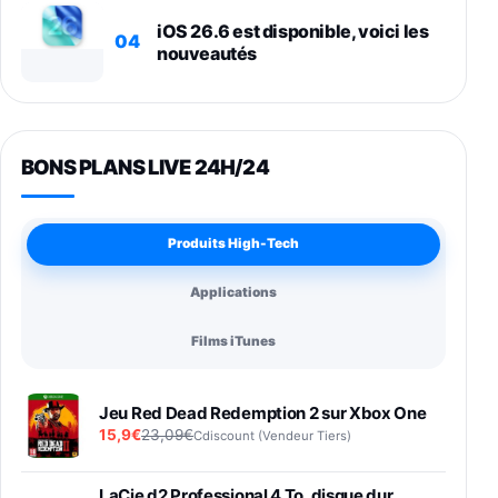
iOS 26.6 est disponible, voici les
04
nouveautés
BONS PLANS LIVE 24H/24
Produits High-Tech
Applications
Films iTunes
Jeu Red Dead Redemption 2 sur Xbox One
15,9€
23,09€
Cdiscount (Vendeur Tiers)
LaCie d2 Professional 4 To, disque dur