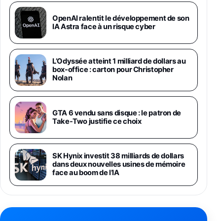
Galaxy S26 Ultra 512 Go Bleu
OpenAI ralentit le développement de son
1019€
1399€
IA Astra face à un risque cyber
Fnac (Vendeur Tiers)
Galaxy S26 Ultra 256 Go Violet
L’Odyssée atteint 1 milliard de dollars au
892€
1199€
Fnac (Vendeur Tiers)
box-office : carton pour Christopher
Nolan
Philips SHK2000BL - Casque Enfant - Bleu &
Répartiteur Audio 5 Casques, Blanc
24,94€
29,96€
GTA 6 vendu sans disque : le patron de
Fnac (Vendeur Tiers)
Take-Two justifie ce choix
Asus RT-AC59U Routeur sans Fil Double
Bande Gigabit (Serveur et Client VPN, Triple
Vlan, Mode Point d'accès et Bridge, contrôle
SK Hynix investit 38 milliards de dollars
Parental, Qos)
dans deux nouvelles usines de mémoire
39,72€
50,42€
Amazon
face au boom de l’IA
Panasonic KX-TG6822 Téléphones Sans fil
Répondeur Ecran [Version Française]
31,67€
47,96€
Amazon