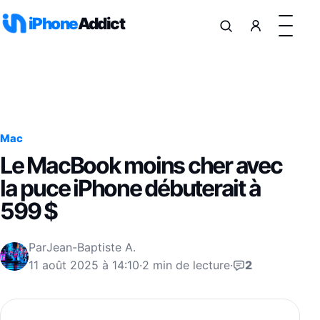
Aller au contenu
iPhone
Addict
Mac
Le MacBook moins cher avec
la puce iPhone débuterait à
599 $
Par
Jean-Baptiste A.
11 août 2025 à 14:10
·
2 min de lecture
·
2