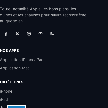
44,43€
66,9€
Amazon
Toute l’actualité Apple, les bons plans, les
Jabra Biz 2300 - Casque Mono supra-
guides et les analyses pour suivre l’écosystème
auriculaire Quick Disconnect - Casque
Filaire avec Microphone Antibruit Pour
au quotidien.
Téléphones de Bureau
31,87€
88,29€
Amazon
Accessoire iRobot Roomba - Kit de
Rémplacement Roomba Séries 600
19,9€
23,99€
Amazon
NOS APPS
Harman Kardon SoundSticks 5 Haut-Parleur
Application iPhone/iPad
Bluetooth, Noir
Application Mac
289,47€
317,71€
Boulanger
Galaxy S25 FE 6,7\" 5G Nano SIM 128 Go
CATÉGORIES
Blanc
489,99€
647,51€
Fnac (Vendeur Tiers)
iPhone
iPad
DeLonghi ECAM290.22.b
357,4€
389,7€
Cdiscount (Vendeur Tiers)
Jailbreak