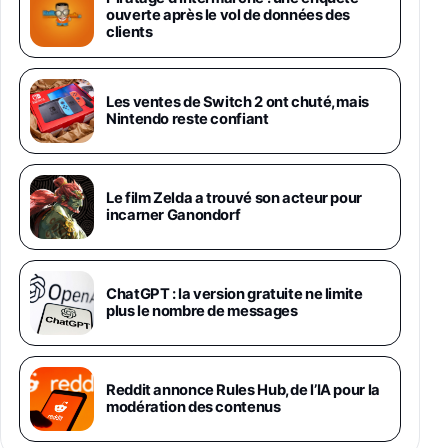
Chargeur Secteur Rapide 25W Inclus,
ouverte après le vol de données des
Smartphone déverrouillé, Noir, Version FR
clients
1019€
1399€
Fnac (Vendeur Tiers)
Galaxy S26 Ultra 512 Go Bleu
Les ventes de Switch 2 ont chuté, mais
1019€
1399€
Nintendo reste confiant
Fnac (Vendeur Tiers)
Galaxy S26 Ultra 256 Go Violet
Le film Zelda a trouvé son acteur pour
892€
1199€
Fnac (Vendeur Tiers)
incarner Ganondorf
Philips SHK2000BL - Casque Enfant - Bleu &
Répartiteur Audio 5 Casques, Blanc
24,94€
29,96€
ChatGPT : la version gratuite ne limite
Fnac (Vendeur Tiers)
plus le nombre de messages
Asus RT-AC59U Routeur sans Fil Double
Bande Gigabit (Serveur et Client VPN, Triple
Vlan, Mode Point d'accès et Bridge, contrôle
Reddit annonce Rules Hub, de l’IA pour la
Parental, Qos)
modération des contenus
39,72€
50,42€
Amazon