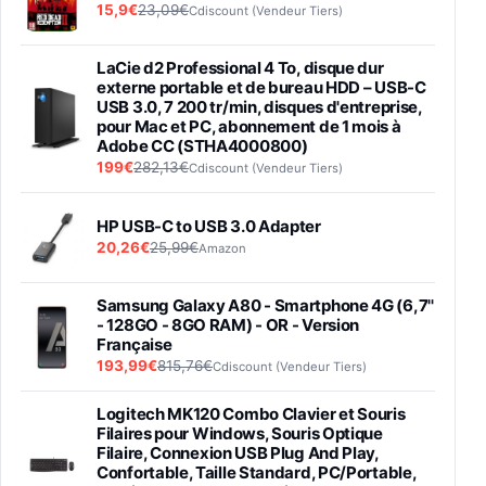
15,9€
23,09€
Cdiscount (Vendeur Tiers)
LaCie d2 Professional 4 To, disque dur
externe portable et de bureau HDD – USB-C
USB 3.0, 7 200 tr/min, disques d'entreprise,
pour Mac et PC, abonnement de 1 mois à
Adobe CC (STHA4000800)
199€
282,13€
Cdiscount (Vendeur Tiers)
HP USB-C to USB 3.0 Adapter
20,26€
25,99€
Amazon
Samsung Galaxy A80 - Smartphone 4G (6,7''
- 128GO - 8GO RAM) - OR - Version
Française
193,99€
815,76€
Cdiscount (Vendeur Tiers)
Logitech MK120 Combo Clavier et Souris
Filaires pour Windows, Souris Optique
Filaire, Connexion USB Plug And Play,
Confortable, Taille Standard, PC/Portable,