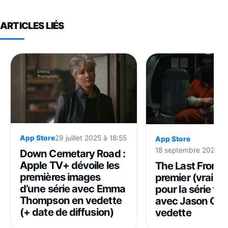
ARTICLES LIÉS
App Store
29 juillet 2025 à 18:55
App Store
18 septembre 2025 à 
Down Cemetary Road :
Apple TV+ dévoile les
The Last Frontie
premières images
premier (vrai) tr
d’une série avec Emma
pour la série thri
Thompson en vedette
avec Jason Cla
(+ date de diffusion)
vedette