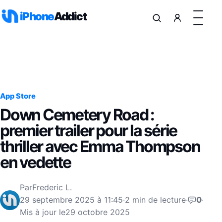
Aller au contenu
iPhone
Addict
App Store
Down Cemetery Road :
premier trailer pour la série
thriller avec Emma Thompson
en vedette
Par
Frederic L.
29 septembre 2025 à 11:45
·
2 min de lecture
·
0
·
Mis à jour le
29 octobre 2025