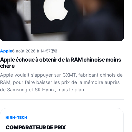
Apple
6 août 2026 à 14:57
2
Apple échoue à obtenir de la RAM chinoise moins
chère
Apple voulait s'appuyer sur CXMT, fabricant chinois de
RAM, pour faire baisser les prix de la mémoire auprès
de Samsung et SK Hynix, mais le plan…
HIGH-TECH
COMPARATEUR DE PRIX