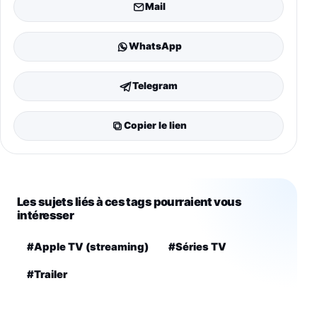
Mail
WhatsApp
Telegram
Copier le lien
Les sujets liés à ces tags pourraient vous
intéresser
#Apple TV (streaming)
#Séries TV
#Trailer