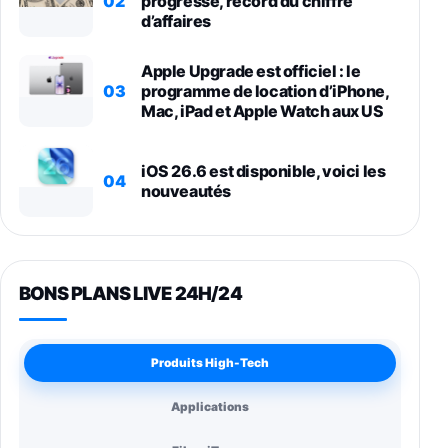
02
progresse, record du chiffre
d’affaires
Apple Upgrade est officiel : le
03
programme de location d’iPhone,
Mac, iPad et Apple Watch aux US
iOS 26.6 est disponible, voici les
04
nouveautés
BONS PLANS LIVE 24H/24
Produits High-Tech
Applications