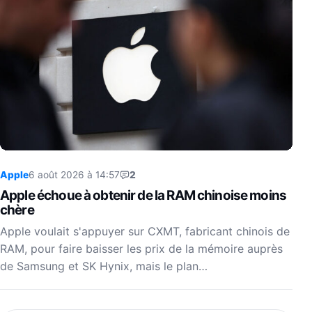
Apple
6 août 2026 à 14:57
2
Apple échoue à obtenir de la RAM chinoise moins
chère
Apple voulait s'appuyer sur CXMT, fabricant chinois de
RAM, pour faire baisser les prix de la mémoire auprès
de Samsung et SK Hynix, mais le plan…