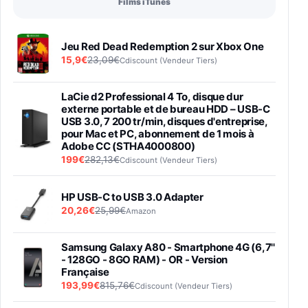
Films iTunes
Jeu Red Dead Redemption 2 sur Xbox One
15,9€
23,09€
Cdiscount (Vendeur Tiers)
LaCie d2 Professional 4 To, disque dur
externe portable et de bureau HDD – USB-C
USB 3.0, 7 200 tr/min, disques d'entreprise,
pour Mac et PC, abonnement de 1 mois à
Adobe CC (STHA4000800)
199€
282,13€
Cdiscount (Vendeur Tiers)
HP USB-C to USB 3.0 Adapter
20,26€
25,99€
Amazon
Samsung Galaxy A80 - Smartphone 4G (6,7''
- 128GO - 8GO RAM) - OR - Version
Française
193,99€
815,76€
Cdiscount (Vendeur Tiers)