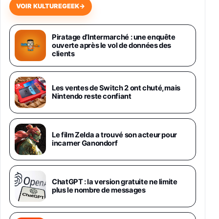
VOIR KULTUREGEEK
→
Samsung Galaxy Miracle Ultra, Smartphone
Android 5G avec Galaxy AI, 512 Go,
Piratage d’Intermarché : une enquête
Chargeur Secteur Rapide 25W Inclus,
ouverte après le vol de données des
Smartphone déverrouillé, Noir, Version FR
clients
1019€
1399€
Fnac (Vendeur Tiers)
Galaxy S26 Ultra 512 Go Bleu
Les ventes de Switch 2 ont chuté, mais
1019€
1399€
Nintendo reste confiant
Fnac (Vendeur Tiers)
Galaxy S26 Ultra 256 Go Violet
Le film Zelda a trouvé son acteur pour
892€
1199€
Fnac (Vendeur Tiers)
incarner Ganondorf
Philips SHK2000BL - Casque Enfant - Bleu &
Répartiteur Audio 5 Casques, Blanc
24,94€
29,96€
ChatGPT : la version gratuite ne limite
Fnac (Vendeur Tiers)
plus le nombre de messages
Asus RT-AC59U Routeur sans Fil Double
Bande Gigabit (Serveur et Client VPN, Triple