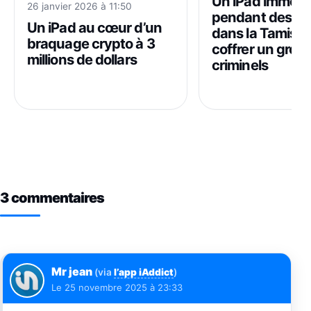
Un iPad immerg
26 janvier 2026 à 11:50
pendant des a
Un iPad au cœur d’un
dans la Tamise…
braquage crypto à 3
coffrer un grou
millions de dollars
criminels
3 commentaires
Mr jean
(via
l’app iAddict
)
Le
25 novembre 2025 à 23:33