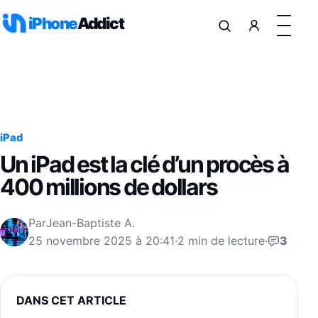
Aller au contenu
iPhone
Addict
iPad
Un iPad est la clé d’un procès à
400 millions de dollars
Par
Jean-Baptiste A.
25 novembre 2025 à 20:41
·
2 min de lecture
·
3
DANS CET ARTICLE