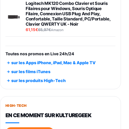
Logitech MK120 Combo Clavier et Souris
Filaires pour Windows, Souris Optique
Filaire, Connexion USB Plug And Play,
Confortable, Taille Standard, PC/Portable,
Clavier QWERTY UK - Noir
61,15€
65,97€
Amazon
PIONEER PLX-500 Blanche - Platine vinyle à
entraénement direct 3 vitesses (33-45-78
trs/min) avec pre-ampli intégré et port USB
Toutes nos promos en Live 24h/24
348,99€
384,71€
Amazon
sur les Apps iPhone, iPad, Mac & Apple TV
Smartphone SAMSUNG Galaxy S26 Ultra
sur les films iTunes
Noir 256Go
sur les produits High-Tech
891,99€
1199€
Fnac (Vendeur Tiers)
Smartphone SAMSUNG Galaxy S26+ Violet
256Go
HIGH-TECH
749,99€
1240,43€
Fnac (Vendeur Tiers)
EN CE MOMENT SUR KULTUREGEEK
Galaxy S26 256 Go Bleu
648,63€
834,71€
Fnac (Vendeur Tiers)