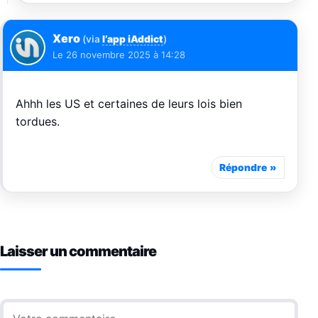
Xero
(via
l’app iAddict
)
Le
26 novembre 2025 à 14:28
Ahhh les US et certaines de leurs lois bien
tordues.
Répondre
Laisser un commentaire
Commentaire