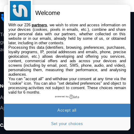
Casque Filaire avec Microphone Antibruit,
Unité de Contrôle et Protection contre les
Pics de Volume pour Téléphones de Bureau
Welcome
iPhone
Addict
et Softphones
44,43€
66,9€
Amazon
With our 226
partners
, we wish to store and access information on
your devices (cookies, pixels in emails, etc.), combine and share
Toute l’actualité Apple, les bons plans, les
your personal data with our partners, whether collected on this
Jabra Biz 2300 - Casque Mono supra-
website or in our emails, already held by some of us, or obtained
guides et les analyses pour suivre l’écosystème
auriculaire Quick Disconnect - Casque
later, including in other contexts.
Filaire avec Microphone Antibruit Pour
Processing this data (identifiers, browsing, preferences, purchases,
au quotidien.
loyalty programs, IP, postal addresses and emails, phone, precise
Téléphones de Bureau
geolocation, etc.) allows developing and offering you services,
31,87€
88,29€
Amazon
content, commercial offers and ads across your devices and
screens (including by email, post, SMS, phone, audio, and video),
personalising them, measuring their performance, and analysing
Accessoire iRobot Roomba - Kit de
audiences.
Rémplacement Roomba Séries 600
You can "accept all" and withdraw your consent at any time via the
"cookie" icon
. You can also "set detailed preferences" and object to
19,9€
23,99€
Amazon
NOS APPS
processing activities not subject to consent. These choices remain
valid for 6 months.
Harman Kardon SoundSticks 5 Haut-Parleur
Application iPhone/iPad
powered by
Bluetooth, Noir
Application Mac
289,47€
317,71€
Boulanger
Accept all
Galaxy S25 FE 6,7\" 5G Nano SIM 128 Go
Set your choices
CATÉGORIES
Blanc
489,99€
647,51€
Fnac (Vendeur Tiers)